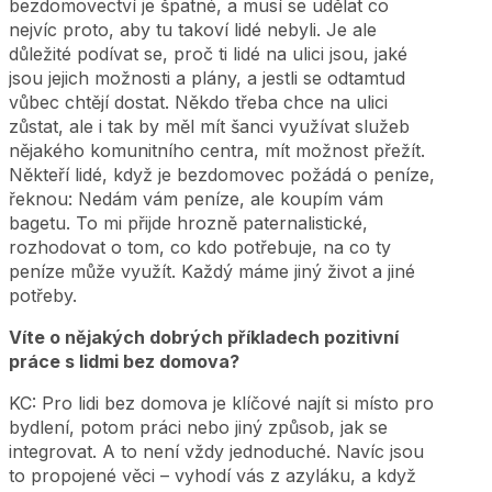
bezdomovectví je špatné, a musí se udělat co
nejvíc proto, aby tu takoví lidé nebyli. Je ale
důležité podívat se, proč ti lidé na ulici jsou, jaké
jsou jejich možnosti a plány, a jestli se odtamtud
vůbec chtějí dostat. Někdo třeba chce na ulici
zůstat, ale i tak by měl mít šanci využívat služeb
nějakého komunitního centra, mít možnost přežít.
Někteří lidé, když je bezdomovec požádá o peníze,
řeknou: Nedám vám peníze, ale koupím vám
bagetu. To mi přijde hrozně paternalistické,
rozhodovat o tom, co kdo potřebuje, na co ty
peníze může využít. Každý máme jiný život a jiné
potřeby.
Víte o nějakých dobrých příkladech pozitivní
práce s lidmi bez domova?
KC: Pro lidi bez domova je klíčové najít si místo pro
bydlení, potom práci nebo jiný způsob, jak se
integrovat. A to není vždy jednoduché. Navíc jsou
to propojené věci – vyhodí vás z azyláku, a když