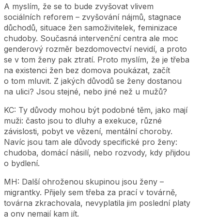
A myslím, že se to bude zvyšovat vlivem
sociálních reforem – zvyšování nájmů, stagnace
důchodů, situace žen samoživitelek, feminizace
chudoby. Současná intervenční centra ale moc
genderový rozměr bezdomovectví nevidí, a proto
se v tom ženy pak ztratí. Proto myslím, že je třeba
na existenci žen bez domova poukázat, začít
o tom mluvit. Z jakých důvodů se ženy dostanou
na ulici? Jsou stejné, nebo jiné než u mužů?
KC: Ty důvody mohou být podobné těm, jako mají
muži: často jsou to dluhy a exekuce, různé
závislosti, pobyt ve vězení, mentální choroby.
Navíc jsou tam ale důvody specifické pro ženy:
chudoba, domácí násilí, nebo rozvody, kdy přijdou
o bydlení.
MH: Další ohroženou skupinou jsou ženy –
migrantky. Přijely sem třeba za prací v továrně,
továrna zkrachovala, nevyplatila jim poslední platy
a ony nemají kam jít.