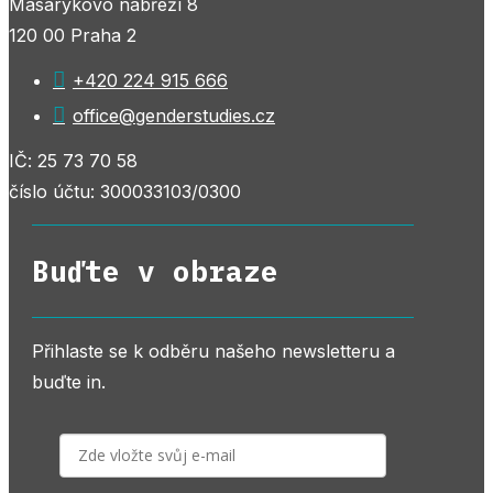
Masarykovo nábřeží 8
120 00 Praha 2

+420 224 915 666

office@genderstudies.cz
IČ: 25 73 70 58
číslo účtu: 300033103/0300
Buďte v obraze
Přihlaste se k odběru našeho newsletteru a
buďte in.