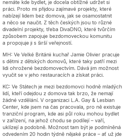
nemáte kde bydlet, je docela obtížné udržet si
práci. Proto mi přijdou zajímavé projekty, které
nabízejí lidem bez domova, jak se osamostatnit
a něco se naučit. Z těch českých jsou to různé
divadelní projekty, třeba DivaDNO, které tvůrčím
způsobem zapojuje bezdomoveckou komunitu
a propojuje ji s širší veřejností.
MH: Ve Velké Británii kuchař Jamie Olivier pracuje
s dětmi z dětských domovů, které taky patří mezi
lidi ohrožené bezdomovectvím. Dává jim možnost
vyučit se v jeho restauracích a získat práci.
KC: Ve Státech je mezi bezdomovci hodně mladých
lidí, kteří odejdou z domova tak brzo, že nemají
žádné vzdělání. V organizaci L.A. Gay & Lesbian
Center, kde jsem na čas pracovala, pro ně existuje
tranziční program, kde asi půl roku mohou bydlet
v zařízení, na jehož chodu se podílejí – vaří,
uklízejí a podobně. Možnost tam být je podmíněná
odvedením 20 hodin týdně nějaké práce – ať už jde