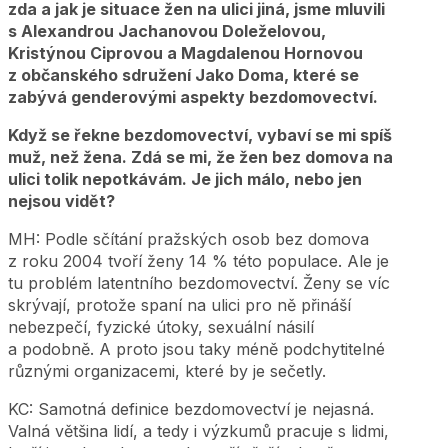
zda a jak je situace žen na ulici jiná, jsme mluvili
s Alexandrou Jachanovou Doleželovou,
Kristýnou Ciprovou a Magdalenou Hornovou
z občanského sdružení Jako Doma, které se
zabývá genderovými aspekty bezdomovectví.
Když se řekne bezdomovectví, vybaví se mi spíš
muž, než žena.
Zdá se mi, že žen bez domova na
ulici tolik nepotkávám. Je jich málo, nebo jen
nejsou vidět?
MH: Podle sčítání pražských osob bez domova
z roku 2004 tvoří ženy 14 % této populace. Ale je
tu problém latentního bezdomovectví. Ženy se víc
skrývají, protože spaní na ulici pro ně přináší
nebezpečí, fyzické útoky, sexuální násilí
a podobně. A proto jsou taky méně podchytitelné
různými organizacemi, které by je sečetly.
KC: Samotná definice bezdomovectví je nejasná.
Valná většina lidí, a tedy i výzkumů pracuje s lidmi,