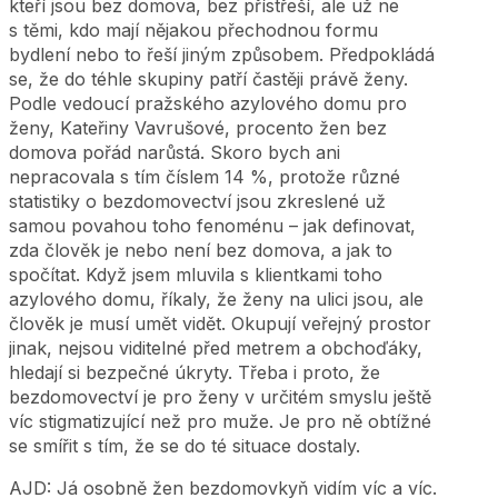
kteří jsou bez domova, bez přístřeší, ale už ne
s těmi, kdo mají nějakou přechodnou formu
bydlení nebo to řeší jiným způsobem. Předpokládá
se, že do téhle skupiny patří častěji právě ženy.
Podle vedoucí pražského azylového domu pro
ženy, Kateřiny Vavrušové, procento žen bez
domova pořád narůstá. Skoro bych ani
nepracovala s tím číslem 14 %, protože různé
statistiky o bezdomovectví jsou zkreslené už
samou povahou toho fenoménu – jak definovat,
zda člověk je nebo není bez domova, a jak to
spočítat. Když jsem mluvila s klientkami toho
azylového domu, říkaly, že ženy na ulici jsou, ale
člověk je musí umět vidět. Okupují veřejný prostor
jinak, nejsou viditelné před metrem a obchoďáky,
hledají si bezpečné úkryty. Třeba i proto, že
bezdomovectví je pro ženy v určitém smyslu ještě
víc stigmatizující než pro muže. Je pro ně obtížné
se smířit s tím, že se do té situace dostaly.
AJD: Já osobně žen bezdomovkyň vidím víc a víc.