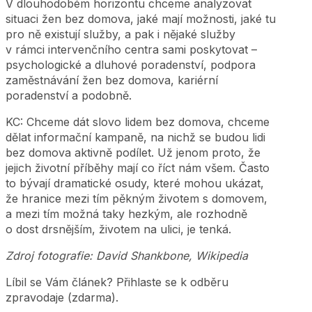
V dlouhodobém horizontu chceme analyzovat
situaci žen bez domova, jaké mají možnosti, jaké tu
pro ně existují služby, a pak i nějaké služby
v rámci intervenčního centra sami poskytovat –
psychologické a dluhové poradenství, podpora
zaměstnávání žen bez domova, kariérní
poradenství a podobně.
KC: Chceme dát slovo lidem bez domova, chceme
dělat informační kampaně, na nichž se budou lidi
bez domova aktivně podílet. Už jenom proto, že
jejich životní příběhy mají co říct nám všem. Často
to bývají dramatické osudy, které mohou ukázat,
že hranice mezi tím pěkným životem s domovem,
a mezi tím možná taky hezkým, ale rozhodně
o dost drsnějším, životem na ulici, je tenká.
Zdroj fotografie: David Shankbone, Wikipedia
Líbil se Vám článek? Přihlaste se k odběru
zpravodaje (zdarma).