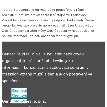
Tvorba Zpravodaje je od roku 2025 podpořena v rámci
projektu "Znát svá práva: cesta k důstojnému rodičovství".
Projekt byl realizován za finanční podpory Úřadu vlády České
republiky. Výstupy projektu nereprezentují názor Úřadu vlády
České republiky a Úřad vlády České republiky neodpovídá za
použití informací, jež jsou obsahem těchto výstupů.
Gender Studies, o.p.s. je nevládní neziskovou
organizací, která slouží především jako
informační, konzultační a vzdělávací centrum v
otázkách vztahů mužů a žen a jejich postavení ve
společnosti.
Sledovat
Sledovat
Sledovat
Gender Studies, o. p. s.