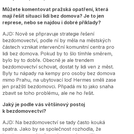
Můžete komentovat pražská opatření, která
mají řešit situaci lidí bez domova? Je to jen
represe, nebo se najdou i dobré příklady?
AJD: Nově se připravuje strategie řešení
bezdomovectví, podle ní by měla na městských
částech vznikat intervenční komunitní centra pro
lidi bez domova. Pokud by to šlo tímhle směrem,
bylo by to dobře. Obecně je ale trendem
bezdomovectví schovat, dostat ty lidi ven z měst.
Byly tu nápady na kempy pro osoby bez domova
mimo Prahu, na ubytovací loď Hermes směli zase
jen pražští bezdomovci. Připadá mi to jako snaha
zbavit se toho problému, ale ne ho řešit.
Jaký je podle vás většinový postoj
k bezdomovectví?
AJD: Na bezdomovectví se tady často kouká
spatra. Jako by se společnost rozhodla, že