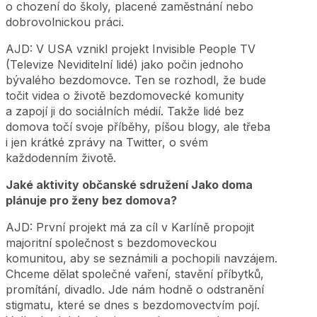
o chození do školy, placené zaměstnání nebo
dobrovolnickou práci.
AJD: V USA vznikl projekt Invisible People TV
(Televize Neviditelní lidé) jako počin jednoho
bývalého bezdomovce. Ten se rozhodl, že bude
točit videa o životě bezdomovecké komunity
a zapojí ji do sociálních médií. Takže lidé bez
domova točí svoje příběhy, píšou blogy, ale třeba
i jen krátké zprávy na Twitter, o svém
každodenním životě.
Jaké aktivity občanské sdružení Jako doma
plánuje pro ženy bez domova?
AJD: První projekt má za cíl v Karlíně propojit
majoritní společnost s bezdomoveckou
komunitou, aby se seznámili a pochopili navzájem.
Chceme dělat společné vaření, stavění příbytků,
promítání, divadlo. Jde nám hodně o odstranění
stigmatu, které se dnes s bezdomovectvím pojí.