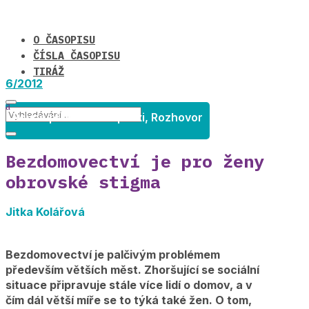
O ČASOPISU
ČÍSLA ČASOPISU
TIRÁŽ
6/2012
Rovné příležitosti v praxi
,
Rozhovor
Bezdomovectví je pro ženy
obrovské stigma
Jitka Kolářová
Bezdomovectví je palčivým problémem
především větších měst. Zhoršující se sociální
situace připravuje stále více lidí o domov, a v
čím dál větší míře se to týká také žen. O tom,