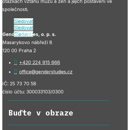
otázkách vztahů mužů a žen a jejich postavení ve
společnosti.
Sledovat
Sledovat
Sledovat
Gender Studies, o. p. s.
Masarykovo nábřeží 8
120 00 Praha 2

+420 224 915 666

office@genderstudies.cz
IČ: 25 73 70 58
číslo účtu: 300033103/0300
Buďte v obraze