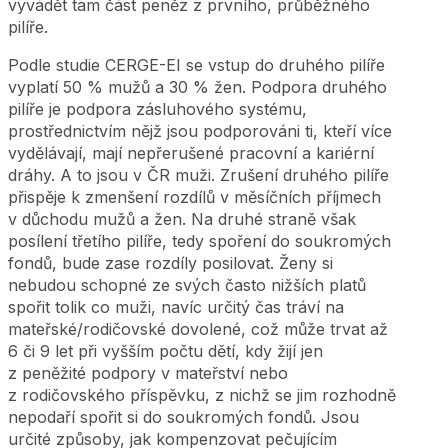
vyvádět tam část peněz z prvního, průběžného
pilíře.
Podle studie CERGE-EI se vstup do druhého pilíře
vyplatí 50 % mužů a 30 % žen. Podpora druhého
pilíře je podpora zásluhového systému,
prostřednictvím nějž jsou podporováni ti, kteří více
vydělávají, mají nepřerušené pracovní a kariérní
dráhy. A to jsou v ČR muži. Zrušení druhého pilíře
přispěje k zmenšení rozdílů v měsíčních příjmech
v důchodu mužů a žen. Na druhé straně však
posílení třetího pilíře, tedy spoření do soukromých
fondů, bude zase rozdíly posilovat. Ženy si
nebudou schopné ze svých často nižších platů
spořit tolik co muži, navíc určitý čas tráví na
mateřské/rodičovské dovolené, což může trvat až
6 či 9 let při vyšším počtu dětí, kdy žijí jen
z peněžité podpory v mateřství nebo
z rodičovského příspěvku, z nichž se jim rozhodně
nepodaří spořit si do soukromých fondů. Jsou
určité způsoby, jak kompenzovat pečujícím