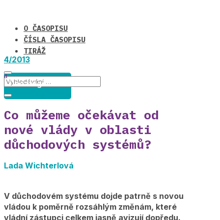
O ČASOPISU
ČÍSLA ČASOPISU
TIRÁŽ
4/2013
Uncategorized
Co můžeme očekávat od
nové vlády v oblasti
důchodových systémů?
Lada Wichterlová
V důchodovém systému dojde patrně s novou
vládou k poměrně rozsáhlým změnám, které
vládní zástupci celkem jasně avizují dopředu.