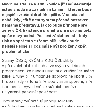
Navíc se zdá, že vládní koalice již teď deklaruje
jistou shodu na základním kameni, kterým bude
nejspíše zrušení druhého pilíře. V současné
době, kdy ještě není systém přesně nastaven,
nemáme představu, jak to bude přínosné pro
ženy v ČR. Existence druhého pilíře pro ně byla
spíše nevýhodná. Posílení zásluhovosti, tedy
tlak na spoření ve třetím pilíři, však bude
nejspíše silnější, což může být pro ženy opět
problematické.
Strany ČSSD, KSČM a KDU ČSL slíbily
v předvolebních slibech a ve svých volebních
programech, že budou usilovat o zrušení druhého
pilíře. Druhý pilíř umožňuje dobrovolně spořit 5 %
hrubé mzdy (z toho 2 % jsou vlastní spoření, 3 %
jsou peníze vyvedené ze státních peněz)
u vybrané penzijní společnosti.
Tyto strany zdůrazňují princip solidarity
v důchodovém systému a nutnost zabezpečení na