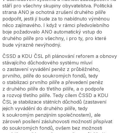
stáří pro všechny skupiny obyvatelstva. Politická
strana ANO je ochotná zrušení druhého pilíře
podpořit, jestli jí bude za to nabídnuto výměnou
něco zajímavého. I když v rámci předvolebního
boje požadovalo ANO automatický vstup do
druhého pilíře pro všechny, i pro ty, pro které
bude výrazně nevýhodný.
ČSSD a KDU ČSL při plánování reforem a obnovy
stávajícího důchodového systému mluví
o zastavení vyvádění peněz z průběžného,
prvního, pilíře do soukromých fondů, tedy
o stabilizaci prvního pilíře a převedení peněz
z druhého pilíře do třetího pilíře, a o podpoře
a rozvoji třetího pilíře. Tedy cílem ČSSD a KDU
ČSL je stabilizace státních důchodů (zastavení
jejich vyvádění do druhého pilíře, tedy
k soukromým penzijním společnostem), ale
zároveň posílení zásluhovosti možností přispívat
do soukromých fondů, ovšem bez možnosti