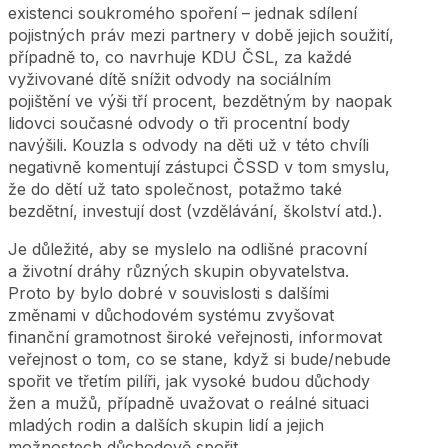
existenci soukromého spoření – jednak sdílení
pojistných práv mezi partnery v době jejich soužití,
případně to, co navrhuje KDU ČSL, za každé
vyživované dítě snížit odvody na sociálním
pojištění ve výši tří procent, bezdětným by naopak
lidovci současné odvody o tři procentní body
navýšili. Kouzla s odvody na děti už v této chvíli
negativně komentují zástupci ČSSD v tom smyslu,
že do dětí už tato společnost, potažmo také
bezdětní, investují dost (vzdělávání, školství atd.).
Je důležité, aby se myslelo na odlišné pracovní
a životní dráhy různých skupin obyvatelstva.
Proto by bylo dobré v souvislosti s dalšími
změnami v důchodovém systému zvyšovat
finanční gramotnost široké veřejnosti, informovat
veřejnost o tom, co se stane, když si bude/nebude
spořit ve třetím pilíři, jak vysoké budou důchody
žen a mužů, případně uvažovat o reálné situaci
mladých rodin a dalších skupin lidí a jejich
možnostech důchodově spořit.