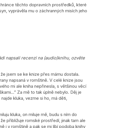
chránce těchto dopravních prostředků, které
syn, vypráv
ěla mu o záchranných misích jeho
i napsali recenzi na (audio)knihu, ozvěte
, že jsem se ke knize přes mámu dostala.
trany napsaná v romštině. V celé knize jsou
vého mi ale kniha nepřinesla, s většinou věcí
ouškami…” Za mě to tak úplně nebylo. Děj je
 najde kluka, vezme si ho, má děti,
iluju kluka, on miluje mě, budu s ním do
e přibližuje romské prostředí, jinak tam ale
ně i v romštině a pak se mi líbí podoba knihy