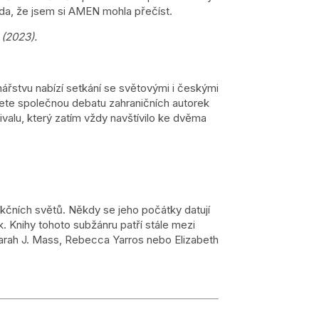
ráda, že jsem si AMEN mohla přečíst.
 (2023).
ářstvu nabízí setkání se světovými i českými
dete společnou debatu zahraničních autorek
ivalu, který zatím vždy navštívilo ke dvěma
fikčních světů. Někdy se jeho počátky datují
ok. Knihy tohoto subžánru patří stále mezi
 Sarah J. Mass, Rebecca Yarros nebo Elizabeth