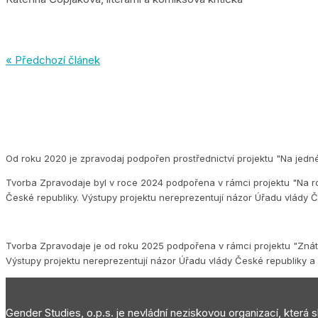
« Předchozí článek
Od roku 2020 je zpravodaj podpořen prostřednictví projektu "Na jedn
Tvorba Zpravodaje byl v roce 2024 podpořena v rámci projektu "Na ro
České republiky. Výstupy projektu nereprezentují názor Úřadu vlády Č
Tvorba Zpravodaje je od roku 2025 podpořena v rámci projektu "Znát s
Výstupy projektu nereprezentují názor Úřadu vlády České republiky a 
Gender Studies, o.p.s. je nevládní neziskovou organizací, která 