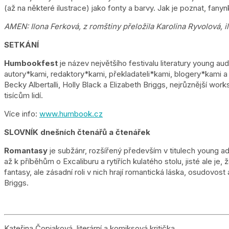
(až na některé ilustrace) jako fonty a barvy. Jak je poznat, fan
AMEN: Ilona Ferková, z romštiny přeložila Karolina Ryvolová, il
SETKÁNÍ
Humbookfest
je název největšího festivalu literatury young aud
autory*kami, redaktory*kami, překladateli*kami, blogery*kami 
Becky Albertalli, Holly Black a Elizabeth Briggs, nejrůznější wo
tisícům lidí.
Více info:
www.humbook.cz
SLOVNÍK dnešních čtenářů a čtenářek
Romantasy
je subžánr, rozšířený především v titulech young ad
až k příběhům o Excaliburu a rytířích kulatého stolu, jisté ale je,
fantasy, ale zásadní roli v nich hrají romantická láska, osudov
Briggs.
Kateřina Čopjaková, literární a komiksová kritička