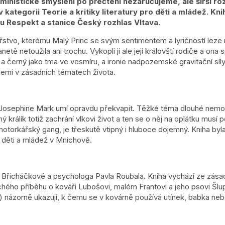
eministické smýšlení po přečtení nezaručujeme, ale širší r
v kategorii Teorie a kritiky literatury pro děti a mládež. Kn
ku Respekt a stanice Český rozhlas Vltava.
ářstvo, kterému Malý Princ se svým sentimentem a lyričností leze n
tě netoužila ani trochu. Vykopli ji ale její královští rodiče a ona
a černý jako tma ve vesmíru, a ironie nadpozemské gravitační síly.
emi v zásadních tématech života.
Josephine Mark umí opravdu překvapit. Těžké téma dlouhé nemoci 
ý králík totiž zachrání vlkovi život a ten se o něj na oplátku musí
otorkářský gang, je třeskutě vtipný i hluboce dojemný. Kniha byl
 děti a mládež v Mnichově.
 B
řicháčkové a psychologa Pavla Roubala. Kniha vychází ze zás
ého příběhu o kováři Lubošovi, malém Frantovi a jeho psovi Šlupa
) názorně ukazují, k čemu se v kovárně používá utínek, babka neb