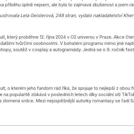
ynka příběhu úplně nejsem, ale byla to zajímavá zkušenost a jsem 
ustrovala Lela Geislerová, 248 stran, vydalo nakladatelství Kher
ult, který proběhne 12. října 2024 v O2 universu v Praze.
Akce čten
a dalšími tvůrčími osobnostmi. V bohatém programu mimo jiné naj
rkshopy, soutěž v cosplay a autogramiády. Jedná se o 9. ročník fest
ult, o kterém jeho fandom rád říká, že spojuje to nejlepší z obou 
 že na popularitě získává v posledních letech díky sociální síti TikT
ost a zlomená srdce. Mezi nejúspěšnější autorky romantasy se řadí