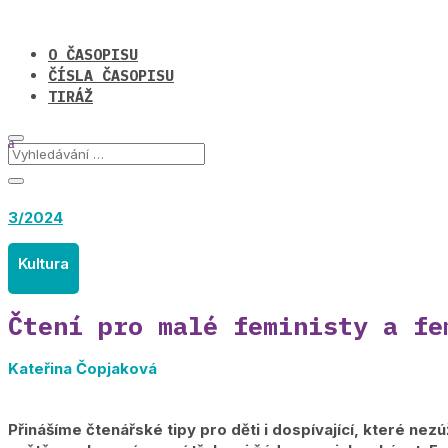
O ČASOPISU
ČÍSLA ČASOPISU
TIRÁŽ
3/2024
Kultura
Čtení pro malé feministy a fe
Kateřina Čopjaková
Přinášíme čtenářské tipy pro děti i dospívající, které nez