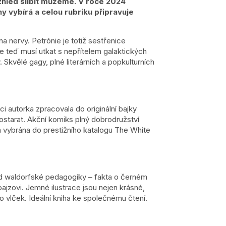
ozhled slíbit můžeme. V roce 2024
ihy vybírá a celou rubriku připravuje
a nervy. Petrónie je totiž sestřenice
 se teď musí utkat s nepřítelem galaktických
 Skvělé gagy, plné literárních a popkulturních
autorka zpracovala do originální bajky
 postarat. Akční komiks plný dobrodružství
a vybrána do prestižního katalogu The White
ad waldorfské pedagogiky – fakta o černém
jzovi. Jemné ilustrace jsou nejen krásné,
o vlček. Ideální kniha ke společnému čtení.