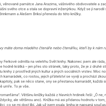
ti, věnované památce Jana Arazima, vášnivého obdivovatele a za
šni svého otce a stala se dopravní inženýrkou. Když se jí narodil 
Brinkmann a Alešem Briksí
přenesla do této knížky.
vy máte doma mladého čtenáře nebo čtenářku, kteří by k nám rád
y Ferkové odmítla na veletrhu Svět knihy. Nakonec jsem ale ráda
je hodně krátká –
⁠⁠ jen
přes sto stránek, taky proto, že je z druhé s
nihy z prostředí jiných kultur a jiných sociálních vrstev. Moc no
ch kamarádek, co rostou, jejich přátelství se vyvíjí a prochází zk
 kapitoly, pak se něco stane, ony se přestanou kamarádit, každá si
ě umře. To je vše.
omanťárna“. Většinu knížky každá z hlavních hrdinek řeší: „Ó ne, m
dycky, ale většinou ano). Knížka má asi přidanou hodnotu v tom, ž
ci, co se mi dost líbí. Jak už jsem psala, kniha je napsaná součas