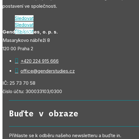
postavení ve společnosti.
Sledovat
Sledovat
Sledovat
Gender Studies, o. p. s.
Masarykovo nábřeží 8
120 00 Praha 2

+420 224 915 666

office@genderstudies.cz
IČ: 25 73 70 58
číslo účtu: 300033103/0300
Buďte v obraze
Přihlaste se k odběru našeho newsletteru a buďte in.