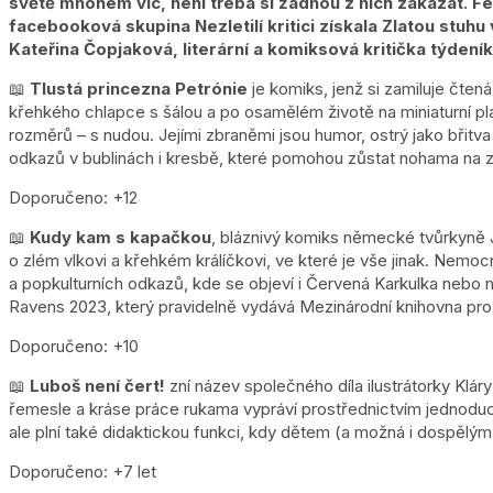
světě mnohem víc, není třeba si žádnou z nich zakázat. F
facebooková skupina Nezletilí kritici získala Zlatou stuhu 
Kateřina Čopjaková, literární a komiksová kritička týdení
📖
Tlustá princezna Petrónie
je komiks, jenž si zamiluje čten
křehkého chlapce s šálou a po osamělém životě na miniaturní plane
rozměrů – s nudou. Jejími zbraněmi jsou humor, ostrý jako břitva 
odkazů v bublinách i kresbě, které pomohou zůstat nohama na z
Doporučeno: +12
📖
Kudy kam s kapačkou
, bláznivý komiks německé tvůrkyně 
o zlém vlkovi a křehkém králíčkovi, ve které je vše jinak. Nemocn
a popkulturních odkazů, kde se objeví i Červená Karkulka nebo m
Ravens 2023, který pravidelně vydává Mezinárodní knihovna pro
Doporučeno: +10
📖
Luboš není čert!
zní název společného díla ilustrátorky Kláry
řemesle a kráse práce rukama vypráví prostřednictvím jednoduch
ale plní také didaktickou funkci, kdy dětem (a možná i dospělým
Doporučeno: +7 let