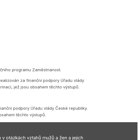
eračního programu Zaměstnanost.
realizován za finanční podpory Úřadu vlády
ormací, jež jsou obsahem těchto výstupů.
inanční podpory Úřadu vlády České republiky.
obsahem těchto výstupů.
m v otázkách vztahů mužů a žen a jejich