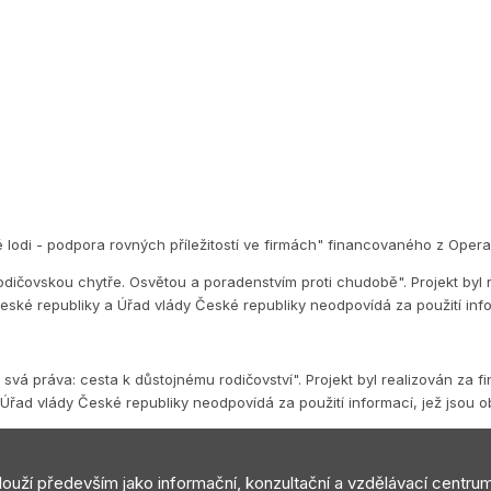
é lodi - podpora rovných příležitostí ve firmách" financovaného z Op
dičovskou chytře. Osvětou a poradenstvím proti chudobě". Projekt byl 
eské republiky a Úřad vlády České republiky neodpovídá za použití inf
vá práva: cesta k důstojnému rodičovství". Projekt byl realizován za f
Úřad vlády České republiky neodpovídá za použití informací, jež jsou 
slouží především jako informační, konzultační a vzdělávací centru