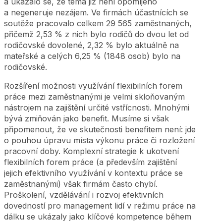
a ukázalo se, že téma již není opomíjeno
a negeneruje nezájem. Ve firmách účastnících se
soutěže pracovalo celkem 29 565 zaměstnaných,
přičemž 2,53 % z nich bylo rodičů do dvou let od
rodičovské dovolené, 2,32 % bylo aktuálně na
mateřské a celých 6,25 % (1848 osob) bylo na
rodičovské.
Rozšíření možnosti využívání flexibilních forem
práce mezi zaměstnanými je velmi skloňovaným
nástrojem na zajištění určité vstřícnosti. Mnohými
bývá zmiňován jako benefit. Musíme si však
připomenout, že ve skutečnosti benefitem není: jde
o pouhou úpravu místa výkonu práce či rozložení
pracovní doby. Komplexní strategie k ukotvení
flexibilních forem práce (a především zajištění
jejich efektivního využívání v kontextu práce se
zaměstnanými) však firmám často chybí.
Proškolení, vzdělávání i rozvoj efektivních
dovedností pro management lidí v režimu práce na
dálku se ukázaly jako klíčové kompetence během