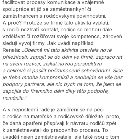
facilitovat procesy komunikace a vzájemné
spolupráce ať již se zaměstnankyní či
zaměstnancem s rodičovskými povinnostmi.
A proč? Protože se firmě tato aktivita vyplatí:
s rodiči neztratí kontakt, rodiče se mohou dále
vzdělávat či rozšiřovat svoje kompetence, zároveň
sledují vývoj firmy. Jak uvádí například
Renata:
„Obecně mi tato aktivita otevřela nové
příležitosti: zapojit se do dění ve firmě, zapracovat
na svém rozvoji, získat novou perspektivu
a celkově si posílit pošramocené sebevědomí. Sice
je třeba mnoha kompromisů a neobejde se vše bez
podpory partnera, ale nic bych na tom, že jsem se
zapojila do firemního dění díky této podpoře,
neměnila.”
A v neposlední řadě je zaměření se na péči
o rodiče na mateřské a rodičovské důležité proto,
že daná opatření přispívají k návratu rodičů zpět
k zaměstnavateli do pracovního procesu. To
uvádějí nejen zaměstnavatelé, ale také jsou o tom