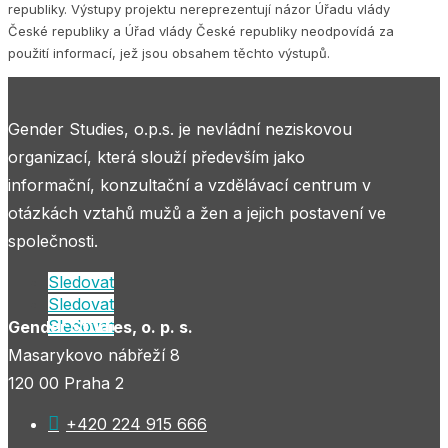
republiky. Výstupy projektu nereprezentují názor Úřadu vlády
České republiky a Úřad vlády České republiky neodpovídá za
použití informací, jež jsou obsahem těchto výstupů.
Gender Studies, o.p.s. je nevládní neziskovou
organizací, která slouží především jako
informační, konzultační a vzdělávací centrum v
otázkách vztahů mužů a žen a jejich postavení ve
společnosti.
Sledovat
Sledovat
Sledovat
Gender Studies, o. p. s.
Masarykovo nábřeží 8
120 00 Praha 2

+420 224 915 666