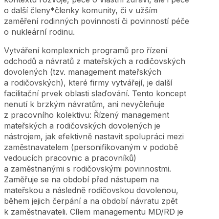
o další členy*členky komunity, či v užším
zaměření rodinných povinností či povinností péče
o nukleární rodinu.
Vytváření komplexních programů pro řízení
odchodů a návratů z mateřských a rodičovských
dovolených (tzv. management mateřských
a rodičovských), které firmy vytvářejí, je další
facilitační prvek oblasti slaďování. Tento koncept
nenutí k brzkým návratům, ani nevyčleňuje
z pracovního kolektivu: Řízený management
mateřských a rodičovských dovolených je
nástrojem, jak efektivně nastavit spolupráci mezi
zaměstnavatelem (personifikovaným v podobě
vedoucích pracovnic a pracovníků)
a zaměstnanými s rodičovskými povinnostmi.
Zaměřuje se na období před nástupem na
mateřskou a následně rodičovskou dovolenou,
během jejich čerpání a na období návratu zpět
k zaměstnavateli. Cílem managementu MD/RD je