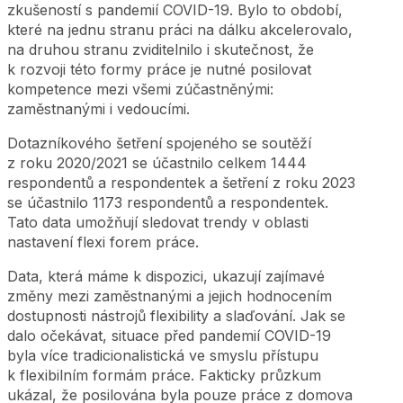
zkušeností s pandemií COVID-19. Bylo to období,
které na jednu stranu práci na dálku akcelerovalo,
na druhou stranu zviditelnilo i skutečnost, že
k rozvoji této formy práce je nutné posilovat
kompetence mezi všemi zúčastněnými:
zaměstnanými i vedoucími.
Dotazníkového šetření spojeného se soutěží
z roku 2020/2021 se účastnilo celkem 1444
respondentů a respondentek a šetření z roku 2023
se účastnilo 1173 respondentů a respondentek.
Tato data umožňují sledovat trendy v oblasti
nastavení flexi forem práce.
Data, která máme k dispozici, ukazují zajímavé
změny mezi zaměstnanými a jejich hodnocením
dostupnosti nástrojů flexibility a slaďování. Jak se
dalo očekávat, situace před pandemií COVID-19
byla více tradicionalistická ve smyslu přístupu
k flexibilním formám práce. Fakticky průzkum
ukázal, že posilována byla pouze práce z domova