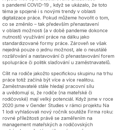
s pandemií COVID-19 , když se ukázalo, že toto
téma je spojené i s novými trendy v oblasti
digitalizace práce. Pokud můžeme hovořit o tom,
co se změnilo – tak především přenastavení
v oblasti možnosti (a v době pandemie dokonce
nutnosti) využívání práce na dálku jako
standardizované formy práce. Zároveň se však
nejedná pouze o jednu možnost, ale o neustálé
rozšiřování a nastavování či přenastavování forem
spolupráce či politik slaďování u zaměstnavatelů.
Cílit na rodiče jakožto specifickou skupinu na trhu
práce totiž začíná být více a více realitou.
Zaměstnavatelé stále hledají pracovní sílu
a uvědomují si, že rodiče (na mateřské či
rodičovské) mají velký potenciál. Když jsme v roce
2020 jsme v Gender Studies v rámci projektu Na
1 lodi vyhlašovali nový ročník soutěže Firma roku:
rovné příležitosti právě se zaměřením na
management mateřských a rodičovských