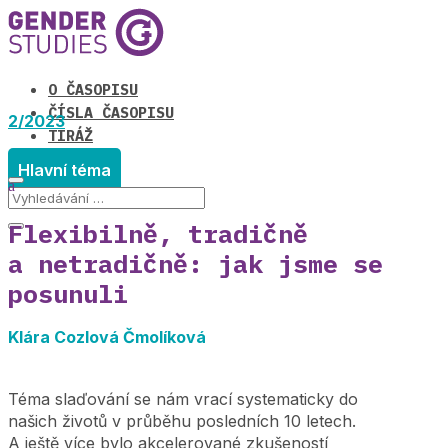
O ČASOPISU
ČÍSLA ČASOPISU
2/2023
TIRÁŽ
Hlavní téma
Flexibilně, tradičně
a netradičně: jak jsme se
posunuli
Klára Cozlová Čmolíková
Téma slaďování se nám vrací systematicky do
našich životů v průběhu posledních 10 letech.
A ještě více bylo akcelerované zkušeností