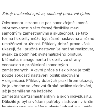
Zdroj: evaluační zpráva, stlačený pracovní týden
Odvrácenou stranou je pak samozřejmě i menší
informovanost o této formě flexibility mezi
samotnými zaměstnanými a skutečnost, že tato
forma flexibility může být různě nastavená a různě
umožňovat pružnost. Příklady dobré praxe však
ukazují, že i pružné nastavení je možné realizovat,
avšak za podmínek systematického přístupu
k tématu, managementu flexibility ze strany
vedoucích a proškolení i samotných
zaměstnaných. Aktivní práce s flexibilitou je totiž
pouze součástí nastavení politik slaďování
v organizaci. Příklady dobrých praxí firem ukazují,
že je vhodné se věnovat široké politice slaďování,
jež je zaměřena na každého
zaměstnance*zaměstnankyni a jejich individualitu.
Důležité je být si vědomi potřeby slaďování v širším
kontextu rozvoje, péče o vlastní zdraví, ale i péče