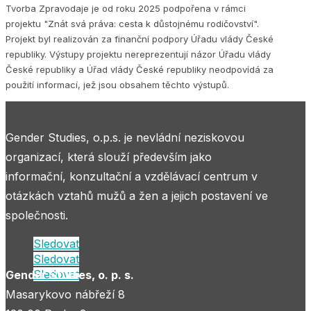
Tvorba Zpravodaje je od roku 2025 podpořena v rámci
projektu "Znát svá práva: cesta k důstojnému rodičovství".
Projekt byl realizován za finanční podpory Úřadu vlády České
republiky. Výstupy projektu nereprezentují názor Úřadu vlády
České republiky a Úřad vlády České republiky neodpovídá za
použití informací, jež jsou obsahem těchto výstupů.
Gender Studies, o.p.s. je nevládní neziskovou
organizací, která slouží především jako
informační, konzultační a vzdělávací centrum v
otázkách vztahů mužů a žen a jejich postavení ve
společnosti.
Sledovat
Sledovat
Sledovat
Gender Studies, o. p. s.
Masarykovo nábřeží 8