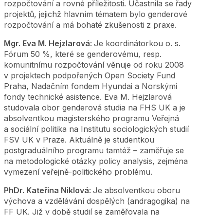
rozpočtování a rovné příležitosti. Účastnila se řady
projektů, jejichž hlavním tématem bylo genderové
rozpočtování a má bohaté zkušenosti z praxe.
Mgr. Eva M. Hejzlarová:
Je koordinátorkou o. s.
Fórum 50 %, které se genderovému, resp.
komunitnímu rozpočtování věnuje od roku 2008
v projektech podpořených Open Society Fund
Praha, Nadačním fondem Hyundai a Norskými
fondy technické asistence. Eva M. Hejzlarová
studovala obor genderová studia na FHS UK a je
absolventkou magisterského programu Veřejná
a sociální politika na Institutu sociologických studií
FSV UK v Praze. Aktuálně je studentkou
postgraduálního programu tamtéž – zaměřuje se
na metodologické otázky policy analysis, zejména
vymezení veřejně-politického problému.
PhDr. Kateřina Niklová:
Je absolventkou oboru
výchova a vzdělávání dospělých (andragogika) na
FF UK. Již v době studií se zaměřovala na