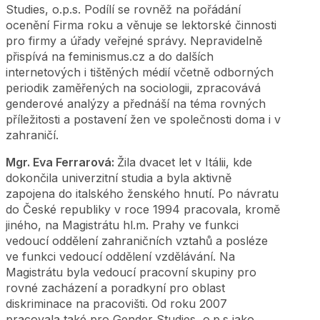
Studies, o.p.s. Podílí se rovněž na pořádání
ocenění Firma roku a věnuje se lektorské činnosti
pro firmy a úřady veřejné správy. Nepravidelně
přispívá na feminismus.cz a do dalších
internetových i tištěných médií včetně odborných
periodik zaměřených na sociologii, zpracovává
genderové analýzy a přednáší na téma rovných
příležitosti a postavení žen ve společnosti doma i v
zahraničí.
Mgr. Eva Ferrarová:
Žila dvacet let v Itálii, kde
dokončila univerzitní studia a byla aktivně
zapojena do italského ženského hnutí. Po návratu
do České republiky v roce 1994 pracovala, kromě
jiného, na Magistrátu hl.m. Prahy ve funkci
vedoucí oddělení zahraničních vztahů a posléze
ve funkci vedoucí oddělení vzdělávání. Na
Magistrátu byla vedoucí pracovní skupiny pro
rovné zacházení a poradkyní pro oblast
diskriminace na pracovišti. Od roku 2007
pracovala také pro Gender Studies, o.p.s jako