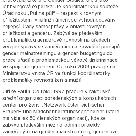
lobbyingová expertka. Je koordinátorkou soutěže
Úřad roku „Půl na půl“ – respekt k rovným
příležitostem, v jejímž rámci jsou vyhodnocovány
nejlepší úřady samosprávy v oblasti rovných
příležitostí a genderu. Zabývá se především
problematikou genderové rovnosti na úřadech
veřejné správy se zaměřením na zavádění principů
gender mainstreamingu a gender budgetingu do
práce úřadů a problematikou věkové diskriminace
ve spojení s genderem. Od roku 2008 pracuje na
Ministerstvu vnitra ČR ve funkci koordinátorky
problematiky rovnosti žen a mužů.
Ulrike Faltin:
Od roku 1997 pracuje v rakouské
střešní organizaci poradenských a konzultačních
center pro ženy „Netzwerk österreichischer
Frauen- und Mädchenberatungssphonelen“ (které
má více jak 50 členských organizací), kde se
zabývá především mezinárodními projekty
zaměřenými na gender mainstreaming, genderové