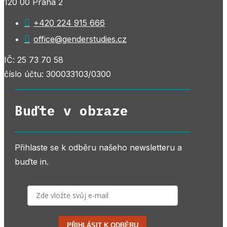
120 00 Praha 2

+420 224 915 666

office@genderstudies.cz
IČ: 25 73 70 58
číslo účtu: 300033103/0300
Buďte v obraze
Přihlaste se k odběru našeho newsletteru a
buďte in.
PŘIHLÁSIT K ODBĚRU