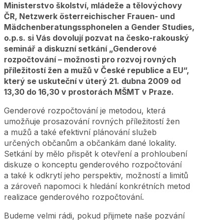
Ministerstvo školství, mládeže a tělovýchovy
ČR, Netzwerk österreichischer Frauen- und
Mädchenberatungssphonelen a Gender Studies,
o.p.s. si Vás dovolují pozvat na česko-rakouský
seminář a diskuzní setkání „Genderové
rozpočtování – možnosti pro rozvoj rovných
příležitostí žen a mužů v České republice a EU“,
který se uskuteční v úterý 21. dubna 2009 od
13,30 do 16,30 v prostorách MŠMT v Praze.
Genderové rozpočtování je metodou, která
umožňuje prosazování rovných příležitostí žen
a mužů a také efektivní plánování služeb
určených občanům a občankám dané lokality.
Setkání by mělo přispět k otevření a prohloubení
diskuze o konceptu genderového rozpočtování
a také k odkrytí jeho perspektiv, možností a limitů
a zároveň napomoci k hledání konkrétních metod
realizace genderového rozpočtování.
Budeme velmi rádi, pokud přijmete naše pozvání