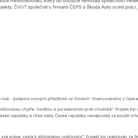
odobě mininotebooku, který do soutěže věnovala společnost Hewlet
kty. ČVUT společně s firmami ČEPS a Škoda Auto ocení práci, 
é lodi - podpora rovných příležitostí ve firmách" financovaného z Op
dičovskou chytře. Osvětou a poradenstvím proti chudobě". Projekt byl 
eské republiky a Úřad vlády České republiky neodpovídá za použití inf
vá práva: cesta k důstojnému rodičovství". Projekt byl realizován za f