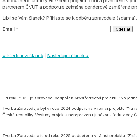
Autorka nebo autorky vítězného projektu obdrží první cenu v p
partnerem ČVUT a podporuje zejména genderově zaměřené proje
Líbil se Vám článek? Přihlaste se k odběru zpravodaje (zdarma).
Email *
« Předchozí článek
|
Následující článek »
Od roku 2020 je zpravodaj podpořen prostřednictví projektu "Na jedn
Tvorba Zpravodaje byl v roce 2024 podpořena v rámci projektu "Na ro
České republiky. Výstupy projektu nereprezentují názor Úřadu vlády Č
Tvorba Zpravodaje je od roku 2025 podpořena v rámci projektu "Znát s