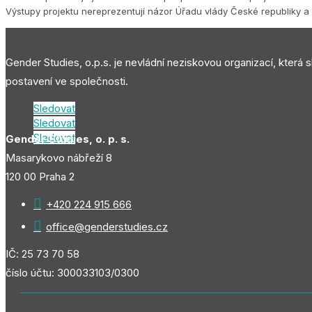
Výstupy projektu nereprezentují názor Úřadu vlády České republiky a 
Gender Studies, o.p.s. je nevládní neziskovou organizací, která 
postavení ve společnosti.
Sledovat
Sledovat
Sledovat
Gender Studies, o. p. s.
Masarykovo nábřeží 8
120 00 Praha 2

+420 224 915 666

office@genderstudies.cz
IČ: 25 73 70 58
číslo účtu: 300033103/0300