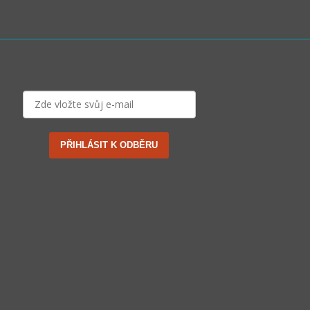
PŘIHLÁSIT K ODBĚRU