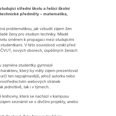
udující střední školu a řešící školní
í technické předměty – matematika,
vá problematikou, jak vzbudit zájem žen
 mladé ženy pro studium techniky. Mladé
tivitu směrem k propagaci mezi studujícími
 studentkami. V této souvislosti vznikl před
na ČVUT, nových oborech, úspěšných ženách
ou zejména studentky gymnázií
charakteru, který by měly zájem prezentovat
rčí ten nejzajímavější, jehož autorka nebo
kt prostřednictvím webových stránek
 jednotlivě, tak i v týmech.
ké knihovny, která se nachází v kampusu
 zájem seznámit se s dívčími projekty, anebo