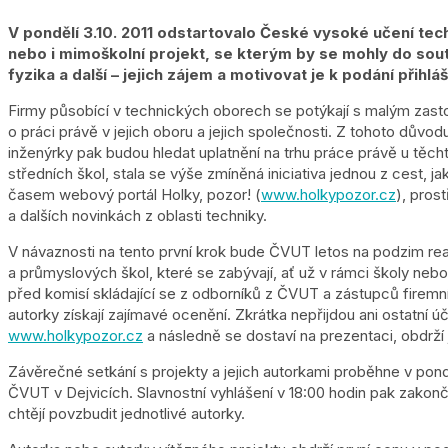
V pondělí 3.10. 2011 odstartovalo České vysoké učení techni
nebo i mimoškolní projekt, se kterým by se mohly do soutě
fyzika a další – jejich zájem a motivovat je k podání přihlá
Firmy působící v technických oborech se potýkají s malým zast
o práci právě v jejich oboru a jejich společnosti. Z tohoto dův
inženýrky pak budou hledat uplatnění na trhu práce právě u těch
středních škol, stala se výše zmíněná iniciativa jednou z cest, j
časem webový portál Holky, pozor! (
www.holkypozor.cz
), pros
a dalších novinkách z oblasti techniky.
V návaznosti na tento první krok bude ČVUT letos na podzim rea
a průmyslových škol, které se zabývají, ať už v rámci školy n
před komisí skládající se z odborníků z ČVUT a zástupců firemní
autorky získají zajímavé ocenění. Zkrátka nepřijdou ani ostatní 
www.holkypozor.cz
a následně se dostaví na prezentaci, obdrží 
Závěrečné setkání s projekty a jejich autorkami proběhne v pond
ČVUT v Dejvicích. Slavnostní vyhlášení v 18:00 hodin pak zakon
chtějí povzbudit jednotlivé autorky.