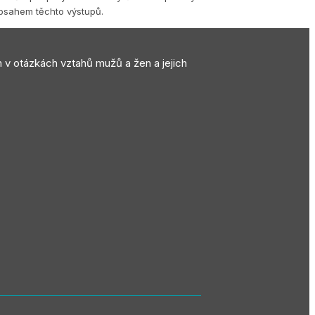
obsahem těchto výstupů.
m v otázkách vztahů mužů a žen a jejich