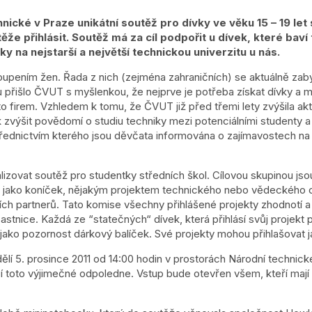
cké v Praze unikátní soutěž pro dívky ve věku 15 – 19 let st
že přihlásit. Soutěž má za cíl podpořit u dívek, které bav
šky na nejstarší a největší technickou univerzitu u nás.
oupením žen. Řada z nich (zejména zahraničních) se aktuálně zabý
odu přišlo ČVUT s myšlenkou, že nejprve je potřeba získat dívky a
to firem. Vzhledem k tomu, že ČVUT již před třemi lety zvýšila ak
ak zvýšit povědomí o studiu techniky mezi potenciálními studenty a
třednictvím kterého jsou děvčata informována o zajímavostech 
lizovat soutěž pro studentky středních škol. Cílovou skupinou js
ebo jako koníček, nějakým projektem technického nebo vědeckého 
ch partnerů. Tato komise všechny přihlášené projekty zhodnotí a u
účastnice. Každá ze “statečných“ dívek, která přihlásí svůj proje
jako pozornost dárkový balíček. Své projekty mohou přihlašovat jak
ělí 5. prosince 2011 od 14:00 hodin v prostorách Národní technic
čí toto výjimečné odpoledne. Vstup bude otevřen všem, kteří mají