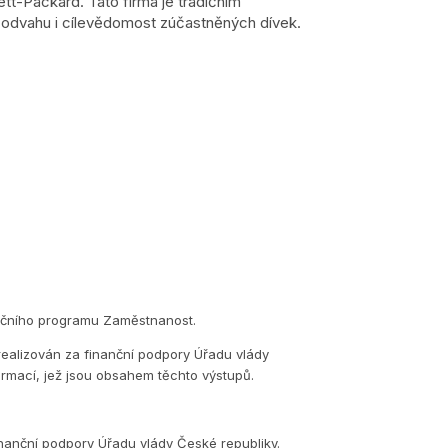
t-Packard. Tato firma je tradičním
odvahu i cílevědomost zúčastněných dívek.
eračního programu Zaměstnanost.
realizován za finanční podpory Úřadu vlády
ormací, jež jsou obsahem těchto výstupů.
inanční podpory Úřadu vlády České republiky.