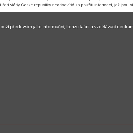
Úřad vlády České republiky neodpovídá za použití informací, jež jsou 
slouží především jako informační, konzultační a vzdělávací centru