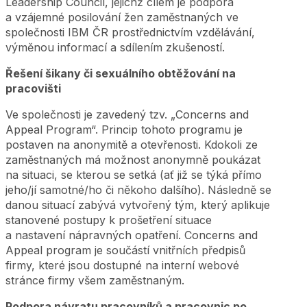
Leadership Council, jejichž cílem je podpora
a vzájemné posilování žen zaměstnaných ve
společnosti IBM ČR prostřednictvím vzdělávání,
výměnou informací a sdílením zkušeností.
Řešení šikany či sexuálního obtěžování na
pracovišti
Ve společnosti je zavedený tzv. „Concerns and
Appeal Program“. Princip tohoto programu je
postaven na anonymitě a otevřenosti. Kdokoli ze
zaměstnaných má možnost anonymně poukázat
na situaci, se kterou se setká (ať již se týká přímo
jeho/jí samotné/ho či někoho dalšího). Následně se
danou situací zabývá vytvořený tým, který aplikuje
stanovené postupy k prošetření situace
a nastavení nápravných opatření. Concerns and
Appeal program je součástí vnitřních předpisů
firmy, které jsou dostupné na interní webové
stránce firmy všem zaměstnaným.
Podpora návratu pracovníků a pracovnic po