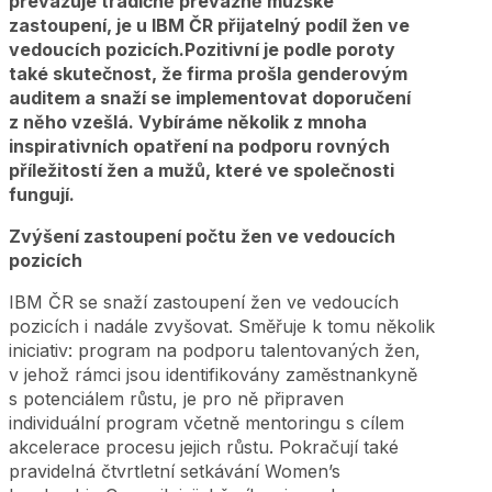
převažuje tradičně převážně mužské
zastoupení, je u IBM ČR přijatelný podíl žen ve
vedoucích pozicích.Pozitivní je podle poroty
také skutečnost, že firma prošla genderovým
auditem a snaží se implementovat doporučení
z něho vzešlá. Vybíráme několik z mnoha
inspirativních opatření na podporu rovných
příležitostí žen a mužů, které ve společnosti
fungují.
Zvýšení zastoupení počtu žen ve vedoucích
pozicích
IBM ČR se snaží zastoupení žen ve vedoucích
pozicích i nadále zvyšovat. Směřuje k tomu několik
iniciativ: program na podporu talentovaných žen,
v jehož rámci jsou identifikovány zaměstnankyně
s potenciálem růstu, je pro ně připraven
individuální program včetně mentoringu s cílem
akcelerace procesu jejich růstu. Pokračují také
pravidelná čtvrtletní setkávání Women’s