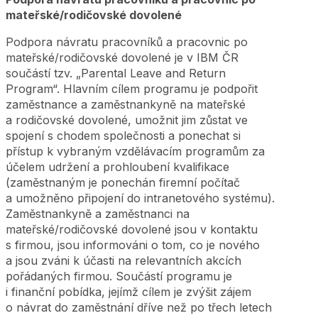
mateřské/rodičovské dovolené
Podpora návratu pracovníků a pracovnic po
mateřské/rodičovské dovolené je v IBM ČR
součástí tzv. „Parental Leave and Return
Program“. Hlavním cílem programu je podpořit
zaměstnance a zaměstnankyně na mateřské
a rodičovské dovolené, umožnit jim zůstat ve
spojení s chodem společnosti a ponechat si
přístup k vybraným vzdělávacím programům za
účelem udržení a prohloubení kvalifikace
(zaměstnaným je ponechán firemní počítač
a umožněno připojení do intranetového systému).
Zaměstnankyně a zaměstnanci na
mateřské/rodičovské dovolené jsou v kontaktu
s firmou, jsou informováni o tom, co je nového
a jsou zváni k účasti na relevantních akcích
pořádaných firmou. Součástí programu je
i finanční pobídka, jejímž cílem je zvýšit zájem
o návrat do zaměstnání dříve než po třech letech