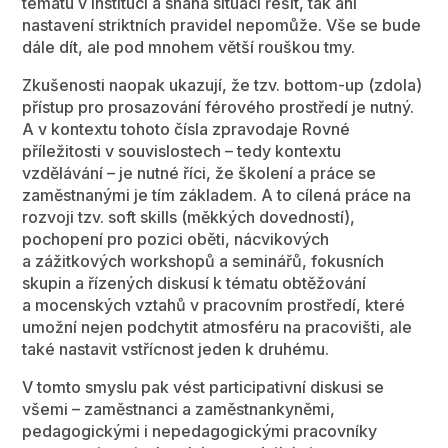
tématu v instituci a snaha situaci řešit, tak ani
nastavení striktních pravidel nepomůže. Vše se bude
dále dít, ale pod mnohem větší rouškou tmy.
Zkušenosti naopak ukazují, že tzv. bottom-up (zdola)
přístup pro prosazování férového prostředí je nutný.
A v kontextu tohoto čísla zpravodaje Rovné
příležitosti v souvislostech – tedy kontextu
vzdělávání – je nutné říci, že školení a práce se
zaměstnanými je tím základem. A to cílená práce na
rozvoji tzv. soft skills (měkkých dovedností),
pochopení pro pozici oběti, nácvikových
a zážitkových workshopů a seminářů, fokusních
skupin a řízených diskusí k tématu obtěžování
a mocenských vztahů v pracovním prostředí, které
umožní nejen podchytit atmosféru na pracovišti, ale
také nastavit vstřícnost jeden k druhému.
V tomto smyslu pak vést participativní diskusi se
všemi – zaměstnanci a zaměstnankyněmi,
pedagogickými i nepedagogickými pracovníky