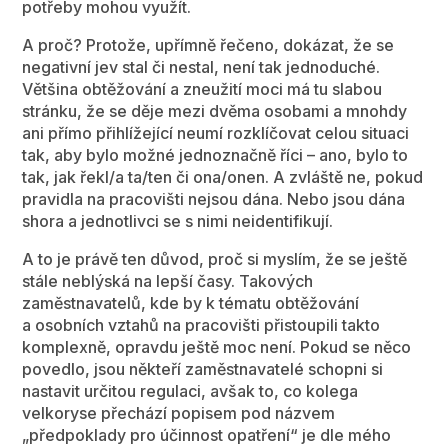
potřeby mohou využít.
A proč? Protože, upřímně řečeno, dokázat, že se
negativní jev stal či nestal, není tak jednoduché.
Většina obtěžování a zneužití moci má tu slabou
stránku, že se děje mezi dvěma osobami a mnohdy
ani přímo přihlížející neumí rozklíčovat celou situaci
tak, aby bylo možné jednoznačně říci – ano, bylo to
tak, jak řekl/a ta/ten či ona/onen. A zvláště ne, pokud
pravidla na pracovišti nejsou dána. Nebo jsou dána
shora a jednotlivci se s nimi neidentifikují.
A to je právě ten důvod, proč si myslím, že se ještě
stále neblýská na lepší časy. Takových
zaměstnavatelů, kde by k tématu obtěžování
a osobních vztahů na pracovišti přistoupili takto
komplexně, opravdu ještě moc není. Pokud se něco
povedlo, jsou někteří zaměstnavatelé schopni si
nastavit určitou regulaci, avšak to, co kolega
velkoryse přechází popisem pod názvem
„předpoklady pro účinnost opatření“ je dle mého