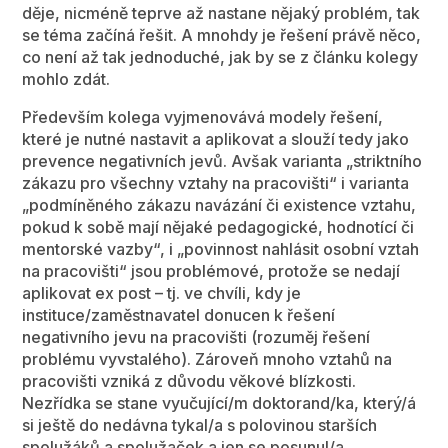
děje, nicméně teprve až nastane nějaký problém, tak
se téma začíná řešit. A mnohdy je řešení právě něco,
co není až tak jednoduché, jak by se z článku kolegy
mohlo zdát.
Především kolega vyjmenovává modely řešení,
které je nutné nastavit a aplikovat a slouží tedy jako
prevence negativních jevů. Avšak varianta „striktního
zákazu pro všechny vztahy na pracovišti“ i varianta
„podmíněného zákazu navázání či existence vztahu,
pokud k sobě mají nějaké pedagogické, hodnotící či
mentorské vazby“, i „povinnost nahlásit osobní vztah
na pracovišti“ jsou problémové, protože se nedají
aplikovat ex post – tj. ve chvíli, kdy je
instituce/zaměstnavatel donucen k řešení
negativního jevu na pracovišti (rozuměj řešení
problému vyvstalého). Zároveň mnoho vztahů na
pracovišti vzniká z důvodu věkové blízkosti.
Nezřídka se stane vyučující/m doktorand/ka, který/á
si ještě do nedávna tykal/a s polovinou starších
spolužáků a spolužaček a jen se posunul/a