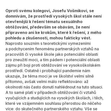
Oproti svému kolegovi, Josefu Vošmikovi, se
domnívám, že prostředí vysokých škol stále není
otevřenější k řešení tématu sexuálního
obtěžování, především se obávám, že není
připraveno ani ke krokům, které k řešení, z mého
pohledu a zkušenosti, mohou fakticky vést.
Naprosto souzním s teoretickými vymezeními
a podchycením fenoménu partnerských vztahů na
pracovišti či vysoké škole jako potenciální oblasti
pro zneužití moci, a tím pádem i potenciální oblasti
zájmu při boji proti obtěžování ve vysokoškolském
prostředí. Ostatně i probíhající pandemie nám
ukazuje, že téma moci je ve školství velmi silně
přítomno, avšak velmi málo reflektováno: až
okolnosti nás často donutí nahlédnout na tuto situaci.
A to samé platí v případech obtěžování či vztahů
vyučujících a studujících na vysokých školách, i těch,
které ve vzájemném souhlasu přerostou do něčeho
více: do skutečného partnerského vztahu. Vše se