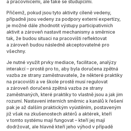
a pracovnicemi, ale také se studujícími.
Přičemž, pokud jsou tyto aktivity cíleně vedeny,
případně jsou vedeny za podpory externí expertízy,
je možné dále zhodnotit výstupy participativních
aktivit a zároveň nastavit mechanismy a směrnice
tak, že budou situaci na pracovišti reflektovat
a zároveň budou následně akceptovatelné pro
všechny.
Je nutné využít prvky mediace, facilitace, analýzy
interakcí – prostě pro to, aby byla doručena zpětná
vazba ze strany zaměstnavatele, že některé praktiky
na pracovišti a ve škole prostě musí regulovat
a zároveň doručená zpětná vazba ze strany
zaměstnaných, které praktiky to vlastně jsou a jak jim
rozumí. Nastavení interních směrnic a kanálů k řešení
pak je až dalším praktickým vyústěním, postaveným
již však na zkušenostech aktérů a aktérek, kteří
v tomto systému mají fungovat – kteří jej mají
dodržovat, ale hlavně kteří jeho výhod v případě