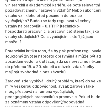
v hierarchii a akademické kariéře. Je poté relevantní
požadovat změnu nastavení vztahů? Nebo i ukončení
vztahu vzniklého před posunem do pozice
vyučující/ho? Budou se tedy regulovat všechny
vztahy na pracovišti – tj. i THP (technicko-
hospodářští pracovníci a pracovnice) stejně tak jako
vztahy studujících? Co s vyučujícími, kteří již jsou
manželi?
Potenciální kritika toho, že by pak profese regulovala
soukromý život je naprosto oprávněná a může být ad
absurdum vedena k otázce, zda se nevracíme někam
do přelomu 19. a 20. století a otázek, zda učitelky
mají být svobodné a bez závazků.
Zároveň zde vyplývá i druhý problém, který do velké
míry veškerou odpovědnost, avšak zároveň také
moc, přesouvá na ramena vyučujících,
pedagogických pracovníků a pracovnic. Pokud bude
za oznámení vztahu odpovědný/odpovědná