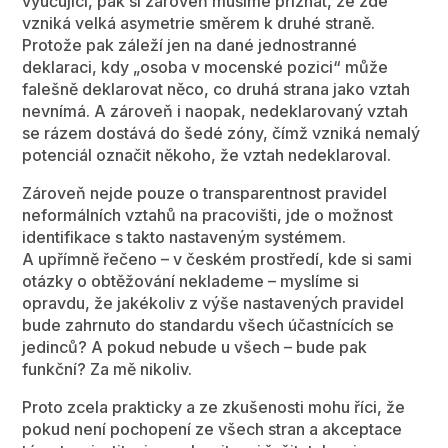
vyučující, pak si zároveň musíme přiznat, že zde
vzniká velká asymetrie směrem k druhé straně.
Protože pak záleží jen na dané jednostranné
deklaraci, kdy „osoba v mocenské pozici“ může
falešně deklarovat něco, co druhá strana jako vztah
nevnímá. A zároveň i naopak, nedeklarovaný vztah
se rázem dostává do šedé zóny, čímž vzniká nemalý
potenciál označit někoho, že vztah nedeklaroval.
Zároveň nejde pouze o transparentnost pravidel
neformálních vztahů na pracovišti, jde o možnost
identifikace s takto nastaveným systémem.
A upřímně řečeno – v českém prostředí, kde si sami
otázky o obtěžování neklademe – myslíme si
opravdu, že jakékoliv z výše nastavených pravidel
bude zahrnuto do standardu všech účastnících se
jedinců? A pokud nebude u všech – bude pak
funkční? Za mě nikoliv.
Proto zcela prakticky a ze zkušenosti mohu říci, že
pokud není pochopení ze všech stran a akceptace