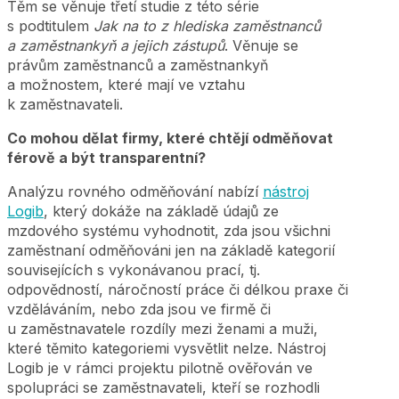
Těm se věnuje třetí studie z této série
s podtitulem
Jak na to z hlediska zaměstnanců
a zaměstnankyň a jejich zástupů
. Věnuje se
právům zaměstnanců a zaměstnankyň
a možnostem, které mají ve vztahu
k zaměstnavateli.
Co mohou dělat firmy, které chtějí odměňovat
férově a být transparentní?
Analýzu rovného odměňování nabízí
nástroj
Logib
, který dokáže na základě údajů ze
mzdového systému vyhodnotit, zda jsou všichni
zaměstnaní odměňováni jen na základě kategorií
souvisejících s vykonávanou prací, tj.
odpovědností, náročností práce či délkou praxe či
vzděláváním, nebo zda jsou ve firmě či
u zaměstnavatele rozdíly mezi ženami a muži,
které těmito kategoriemi vysvětlit nelze. Nástroj
Logib je v rámci projektu pilotně ověřován ve
spolupráci se zaměstnavateli, kteří se rozhodli