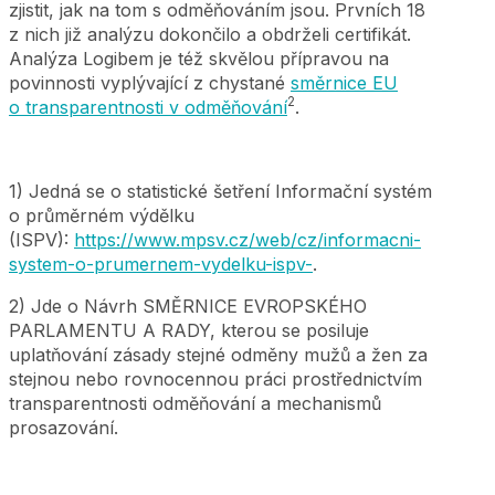
zjistit, jak na tom s odměňováním jsou. Prvních 18
z nich již analýzu dokončilo a obdrželi certifikát.
Analýza Logibem je též skvělou přípravou na
povinnosti vyplývající z chystané
směrnice EU
2
o transparentnosti v odměňování
.
1) Jedná se o statistické šetření Informační systém
o průměrném výdělku
(ISPV):
https://www.mpsv.cz/web/cz/informacni-
system-o-prumernem-vydelku-ispv-
.
2) Jde o Návrh SMĚRNICE EVROPSKÉHO
PARLAMENTU A RADY, kterou se posiluje
uplatňování zásady stejné odměny mužů a žen za
stejnou nebo rovnocennou práci prostřednictvím
transparentnosti odměňování a mechanismů
prosazování.