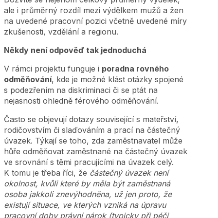
ale i průměrný rozdíl mezi výdělkem mužů a žen
na uvedené pracovní pozici včetně uvedené míry
zkušenosti, vzdělání a regionu.
Někdy není odpověď tak jednoduchá
V rámci projektu funguje i
poradna rovného
odměňování
, kde je možné klást otázky spojené
s podezřením na diskriminaci či se ptát na
nejasnosti ohledně férového odměňování.
Často se objevují dotazy související s mateřství,
rodičovstvím či slaďováním a prací na částečný
úvazek. Týkají se toho, zda zaměstnavatel může
hůře odměňovat zaměstnané na částečný úvazek
ve srovnání s těmi pracujícími na úvazek celý.
K tomu je třeba říci, že
částečný úvazek není
okolnost, kvůli které by měla být zaměstnaná
osoba jakkoli znevýhodněna, už jen proto, že
existují situace, ve kterých vzniká na úpravu
pracovní doby právní nárok (typicky při péči