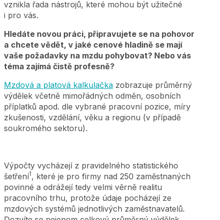
vznikla řada nástrojů, které mohou být užitečné
i pro vás.
Hledáte novou práci, připravujete se na pohovor
a chcete vědět, v jaké cenové hladině se mají
vaše požadavky na mzdu pohybovat? Nebo vás
téma zajímá čistě profesně?
Mzdová a platová kalkulačka
zobrazuje průměrný
výdělek včetně mimořádných odměn, osobních
příplatků apod. dle vybrané pracovní pozice, míry
zkušenosti, vzdělání, věku a regionu (v případě
soukromého sektoru).
Výpočty vycházejí z pravidelného statistického
1
šetření
, které je pro firmy nad 250 zaměstnaných
povinné a odrážejí tedy velmi věrně realitu
pracovního trhu, protože údaje pocházejí ze
mzdových systémů jednotlivých zaměstnavatelů.
Dozvíte se nejenom celkový průměrný výdělek,