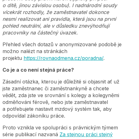
o dítě, jinou závislou osobu). I nadnárodní soudy
vícekrát rozhodly, že zaměstnavatel dokonce
nesmí realizovat ani pravidla, která jsou na první
pohled neutrální, ale v důsledku znevýhodňují
pracovníky na částečný úvazek.
Přehled všech dotazů v anonymizované podobě je
možno nalézt na stránkách
projektu
https://rovnaodmena.cz/poradna/
.
Co je a co není stejná práce?
Zásadní otázka, kterou je důležité si objasnit ať už
jste zaměstnanec či zaměstnankyně a chcete
vědět, zda jste ve srovnání s kolegy a kolegyněmi
odměňováni férově, nebo jste zaměstnavatel
a potřebujete nastavit mzdový systém tak, aby
odpovídal zákoníku práce.
Proto vznikla ve spolupráci s právnickým týmem
série publikací nazvaná
Za stejnou práci stejný