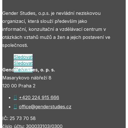
Gender Studies, o.p.s. je nevládní neziskovou
organizací, která slouží především jako
informační, konzultační a vzdělávací centrum v
otázkách vztahů mužů a žen a jejich postavení ve
společnosti.
Sledovat
Sledovat
Sledovat
Gender Studies, o. p. s.
Masarykovo nábřeží 8
120 00 Praha 2

+420 224 915 666

office@genderstudies.cz
IČ: 25 73 70 58
číslo účtu: 300033103/0300