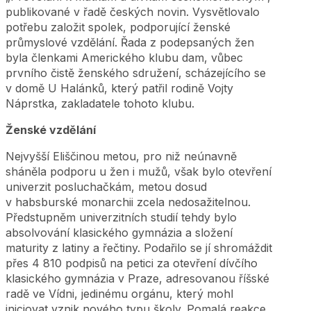
publikované v řadě českých novin. Vysvětlovalo
potřebu založit spolek, podporující ženské
průmyslové vzdělání. Řada z podepsaných žen
byla členkami Amerického klubu dam, vůbec
prvního čistě ženského sdružení, scházejícího se
v domě U Halánků, který patřil rodině Vojty
Náprstka, zakladatele tohoto klubu.
Ženské vzdělání
Nejvyšší Eliščinou metou, pro niž neúnavně
sháněla podporu u žen i mužů, však bylo otevření
univerzit posluchačkám, metou dosud
v habsburské monarchii zcela nedosažitelnou.
Předstupněm univerzitních studií tehdy bylo
absolvování klasického gymnázia a složení
maturity z latiny a řečtiny. Podařilo se jí shromáždit
přes 4 810 podpisů na petici za otevření dívčího
klasického gymnázia v Praze, adresovanou říšské
radě ve Vídni, jedinému orgánu, který mohl
iniciovat vznik nového typu školy. Pomalá reakce