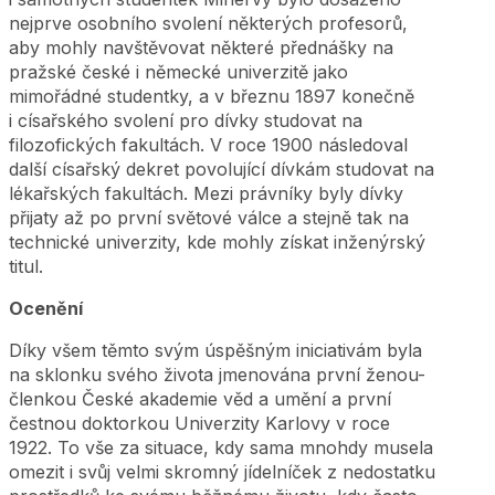
nejprve osobního svolení některých profesorů,
aby mohly navštěvovat některé přednášky na
pražské české i německé univerzitě jako
mimořádné studentky, a v březnu 1897 konečně
i císařského svolení pro dívky studovat na
filozofických fakultách. V roce 1900 následoval
další císařský dekret povolující dívkám studovat na
lékařských fakultách. Mezi právníky byly dívky
přijaty až po první světové válce a stejně tak na
technické univerzity, kde mohly získat inženýrský
titul.
Ocenění
Díky všem těmto svým úspěšným iniciativám byla
na sklonku svého života jmenována první ženou-
členkou České akademie věd a umění a první
čestnou doktorkou Univerzity Karlovy v roce
1922. To vše za situace, kdy sama mnohdy musela
omezit i svůj velmi skromný jídelníček z nedostatku