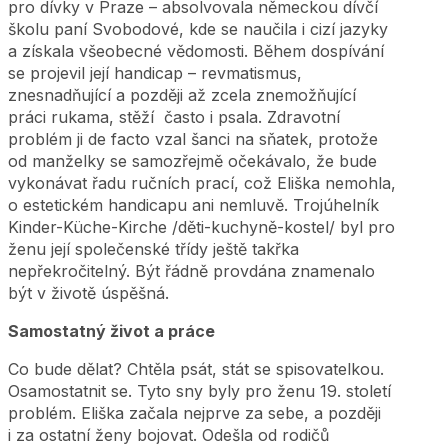
pro dívky v Praze – absolvovala německou dívčí
školu paní Svobodové, kde se naučila i cizí jazyky
a získala všeobecné vědomosti. Během dospívání
se projevil její handicap – revmatismus,
znesnadňující a později až zcela znemožňující
práci rukama, stěží často i psala. Zdravotní
problém ji de facto vzal šanci na sňatek, protože
od manželky se samozřejmě očekávalo, že bude
vykonávat řadu ručních prací, což Eliška nemohla,
o estetickém handicapu ani nemluvě. Trojúhelník
Kinder-Küche-Kirche /děti-kuchyně-kostel/ byl pro
ženu její společenské třídy ještě takřka
nepřekročitelný. Být řádně provdána znamenalo
být v životě úspěšná.
Samostatný život a práce
Co bude dělat? Chtěla psát, stát se spisovatelkou.
Osamostatnit se. Tyto sny byly pro ženu 19. století
problém. Eliška začala nejprve za sebe, a později
i za ostatní ženy bojovat. Odešla od rodičů