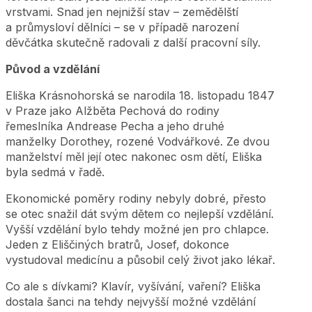
vrstvami. Snad jen nejnižší stav – zemědělští
a průmysloví dělníci – se v případě narození
děvčátka skutečně radovali z další pracovní síly.
Původ a vzdělání
Eliška Krásnohorská se narodila 18. listopadu 1847
v Praze jako Alžběta Pechová do rodiny
řemeslníka Andrease Pecha a jeho druhé
manželky Dorothey, rozené Vodvářkové. Ze dvou
manželství měl její otec nakonec osm dětí, Eliška
byla sedmá v řadě.
Ekonomické poměry rodiny nebyly dobré, přesto
se otec snažil dát svým dětem co nejlepší vzdělání.
Vyšší vzdělání bylo tehdy možné jen pro chlapce.
Jeden z Eliščiných bratrů, Josef, dokonce
vystudoval medicínu a působil celý život jako lékař.
Co ale s dívkami? Klavír, vyšívání, vaření? Eliška
dostala šanci na tehdy nejvyšší možné vzdělání