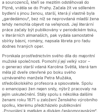
a sourozenců, kteří se mezitím odstěhovali do
Plzně, vrátila se do Prahy. Začala žít ve sdíleném
bydlení s jinou ženou, starší, která jí vlastně byla
„gardedámou“, bez níž se neprovdaná mladší žena
tehdy nemohla objevit na veřejnosti. Její literární
práce začaly být publikovány v periodickém tisku,
v literárních almanaších, pak vydala samostatné
sbírky básní, romány, napsala libreta pro řadu
dodnes hraných oper.
Pronikala prostřednictvím svého díla do majoritní
mužské společnosti. Pomohl jí její velký vzor –
o generaci starší vdaná Karolina Světlá, která tam
měla již dveře otevřené po boku svého
uznávaného manžela Petra Mužáka,
středoškolského profesora a spisovatele. Spolu
o emancipaci žen nejen snily, nýbrž pracovaly na
jejím uskutečnění. Stály spolu s několika dalšími
ženami roku 1871 u založení Ženského výrobního
spolku, kterému předcházelo publikování
„Provolání k matkám a dívkám českomoravským“,