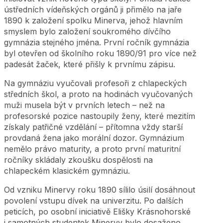
ústředních vídeňských orgánů ji přimělo na jaře
1890 k založení spolku Minerva, jehož hlavním
smyslem bylo založení soukromého dívčího
gymnázia stejného jména. První ročník gymnázia
byl otevřen od školního roku 1890/91 pro více než
padesát žaček, které přišly k prvnímu zápisu.
Na gymnáziu vyučovali profesoři z chlapeckých
středních škol, a proto na hodinách vyučovaných
muži musela být v prvních letech – než na
profesorské pozice nastoupily ženy, které mezitím
získaly patřičné vzdělání – přítomna vždy starší
provdaná žena jako morální dozor. Gymnázium
nemělo právo maturity, a proto první maturitní
ročníky skládaly zkoušku dospělosti na
chlapeckém klasickém gymnáziu.
Od vzniku Minervy roku 1890 sílilo úsilí dosáhnout
povolení vstupu dívek na univerzitu. Po dalších
peticích, po osobní iniciativě Elišky Krásnohorské
i samotných studentek Minervy bylo dosaženo