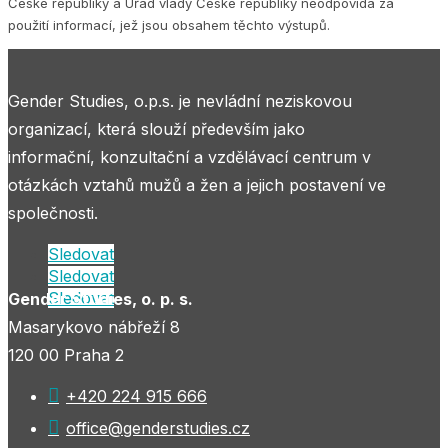
České republiky a Úřad vlády České republiky neodpovídá za
použití informací, jež jsou obsahem těchto výstupů.
Gender Studies, o.p.s. je nevládní neziskovou
organizací, která slouží především jako
informační, konzultační a vzdělávací centrum v
otázkách vztahů mužů a žen a jejich postavení ve
společnosti.
Sledovat
Sledovat
Sledovat
Gender Studies, o. p. s.
Masarykovo nábřeží 8
120 00 Praha 2

+420 224 915 666

office@genderstudies.cz