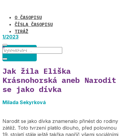
O ČASOPISU
ČÍSLA ČASOPISU
TIRÁŽ
1/2023
Hlavní téma
Jak žila Eliška
Krásnohorská aneb Narodit
se jako dívka
Milada Sekyrková
Narodit se jako dívka znamenalo přinést do rodiny
zátěž. Toto tvrzení platilo dlouho, před polovinou
19. století stále ještě takřka napříč všemi sociálními