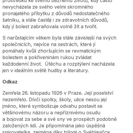
prostředků ke svému běžnému životu, kdy často
nevycházela ze svého velmi skromného
pronajatého příbytku z důvodů nedostatečného
šatníku, a stále častěji i ze zdravotních důvodů,
kdy jí bolest zabraňovala volně žít a tvořit.
S narůstajícím věkem byla stále závislejší na svých
společnicích, nejvíce na sestrách, které jí
pomáhaly kvůli zhoršujícím se revmatickým
bolestem a pokřiveninám rukou zvládat
každodenní život. Útěchu a rozptýlení nacházela
jen v ideálním světě hudby a literatury.
Odkaz
Zemřela 26. listopadu 1926 v Praze. Její poselství
nezemřelo. Dívčí spolky, školy, ulice nesou její
jméno, které symbolizuje odvahu postavit se
většinovému názoru a nepříznivému osudu
a bojovat za sebe a své sny ve prospěch podobně
založených lidí. Je připomínána jako úspěšná
spisovatelka, zejména díky trilogii o Svéhlavičce,