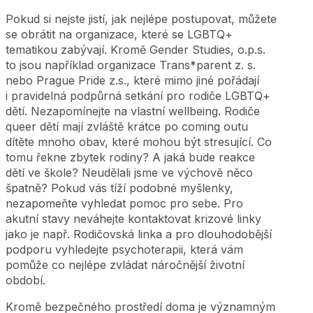
Pokud si nejste jistí, jak nejlépe postupovat, můžete
se obrátit na organizace, které se LGBTQ+
tematikou zabývají. Kromě Gender Studies, o.p.s.
to jsou například organizace Trans*parent z. s.
nebo Prague Pride z.s., které mimo jiné pořádají
i pravidelná podpůrná setkání pro rodiče LGBTQ+
dětí. Nezapomínejte na vlastní wellbeing. Rodiče
queer dětí mají zvláště krátce po coming outu
dítěte mnoho obav, které mohou být stresující. Co
tomu řekne zbytek rodiny? A jaká bude reakce
dětí ve škole? Neudělali jsme ve výchově něco
špatně? Pokud vás tíží podobné myšlenky,
nezapomeňte vyhledat pomoc pro sebe. Pro
akutní stavy neváhejte kontaktovat krizové linky
jako je např. Rodičovská linka a pro dlouhodobější
podporu vyhledejte psychoterapii, která vám
pomůže co nejlépe zvládat náročnější životní
období.
Kromě bezpečného prostředí doma je významným