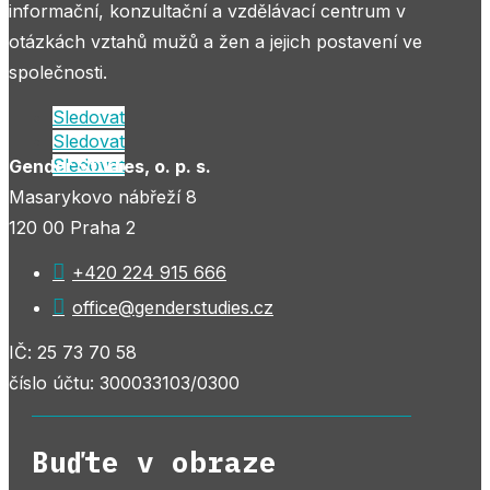
informační, konzultační a vzdělávací centrum v
otázkách vztahů mužů a žen a jejich postavení ve
společnosti.
Sledovat
Sledovat
Sledovat
Gender Studies, o. p. s.
Masarykovo nábřeží 8
120 00 Praha 2

+420 224 915 666

office@genderstudies.cz
IČ: 25 73 70 58
číslo účtu: 300033103/0300
Buďte v obraze