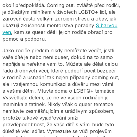
okolí předpokládá. Coming out, zvláště před rodiči,
je důležitým milníkem v životech LGBTQ+ lidí, ale
zároveň často velkým zdrojem stresu a obav, jak
ukazují zkušenosti mentorstva poradny
S barvou
ven
, kam se queer děti i jejich rodiče obrací pro
pomoc a podporu.
Jako rodiče předem nikdy nemůžete vědět, jestli
vaše dítě je nebo není queer, dokud na to samo
nepřijde a neřekne vám to. Můžete ale dělat celou
řadu drobných věcí, které podpoří pocit bezpečí
v rodině a usnadní tak nejen případný coming out,
ale i vzájemnou komunikaci a důvěru mezi vámi
a vašimi dětmi. Mluvte doma o LGBTQ+ tématice.
Vysvětlujte dětem, že ne ve všech rodinách je
maminka a tatínek. Nikdy však o queer tematice
nemluvte zesměšňujícím a urážlivým způsobem,
protože takové vyjadřování sníží
pravděpodobnost, že vaše dítě s vámi bude tyto
důležité věci sdílet. Vymezujte se vůči projevům