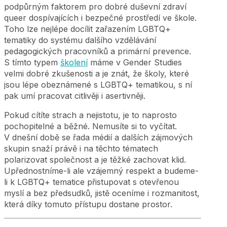
podpůrným faktorem pro dobré duševní zdraví
queer dospívajících i bezpečné prostředí ve škole.
Toho lze nejlépe docílit zařazením LGBTQ+
tematiky do systému dalšího vzdělávání
pedagogických pracovníků a primární prevence.
S tímto typem
školení
máme v Gender Studies
velmi dobré zkušenosti a je znát, že školy, které
jsou lépe obeznámené s LGBTQ+ tematikou, s ní
pak umí pracovat citlivěji i asertivněji.
Pokud cítíte strach a nejistotu, je to naprosto
pochopitelné a běžné. Nemusíte si to vyčítat.
V dnešní době se řada médií a dalších zájmových
skupin snaží právě i na těchto tématech
polarizovat společnost a je těžké zachovat klid.
Upřednostníme-li ale vzájemný respekt a budeme-
li k LGBTQ+ tematice přistupovat s otevřenou
myslí a bez předsudků,
jistě oceníme i rozmanitost,
která díky tomuto přístupu dostane prostor.