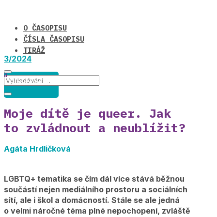
O ČASOPISU
ČÍSLA ČASOPISU
TIRÁŽ
3/2024
Hlavní téma
Moje dítě je queer. Jak
to zvládnout a neublížit?
Agáta Hrdličková
LGBTQ+ tematika se čím dál více stává běžnou
součástí nejen mediálního prostoru a sociálních
sítí, ale i škol a domácností. Stále se ale jedná
o velmi náročné téma plné nepochopení, zvláště