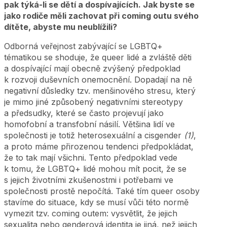
pak týká-li se dětí a dospívajících. Jak byste se
jako rodiče měli zachovat při coming outu svého
dítěte, abyste mu neublížili?
Odborná veřejnost zabývající se LGBTQ+
tématikou se shoduje, že queer lidé a zvláště děti
a dospívající mají obecně zvýšený předpoklad
k rozvoji duševních onemocnění. Dopadají na ně
negativní důsledky tzv. menšinového stresu, který
je mimo jiné způsobený negativními stereotypy
a předsudky, které se často projevují jako
homofobní a transfobní násilí. Většina lidí ve
společnosti je totiž heterosexuální a cisgender
(1)
,
a proto máme přirozenou tendenci předpokládat,
že to tak mají všichni. Tento předpoklad vede
k tomu, že LGBTQ+ lidé mohou mít pocit, že se
s jejich životními zkušenostmi i potřebami ve
společnosti prostě nepočítá. Také tím queer osoby
stavíme do situace, kdy se musí vůči této normě
vymezit tzv. coming outem: vysvětlit, že jejich
sexualita nebo genderová identita je jiná, než jejich