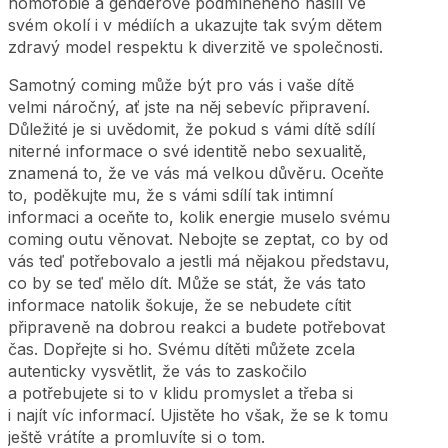
homofobie a genderově podmíněného násilí ve
svém okolí i v médiích a ukazujte tak svým dětem
zdravý model respektu k diverzitě ve společnosti.
Samotný coming může být pro vás i vaše dítě
velmi náročný, ať jste na něj sebevíc připravení.
Důležité je si uvědomit, že pokud s vámi dítě sdílí
niterné informace o své identitě nebo sexualitě,
znamená to, že ve vás má velkou důvěru. Oceňte
to, poděkujte mu, že s vámi sdílí tak intimní
informaci a oceňte to, kolik energie muselo svému
coming outu věnovat. Nebojte se zeptat, co by od
vás teď potřebovalo a jestli má nějakou představu,
co by se teď mělo dít. Může se stát, že vás tato
informace natolik šokuje, že se nebudete cítit
připraveně na dobrou reakci a budete potřebovat
čas. Dopřejte si ho. Svému dítěti můžete zcela
autenticky vysvětlit, že vás to zaskočilo
a potřebujete si to v klidu promyslet a třeba si
i najít víc informací. Ujistěte ho však, že se k tomu
ještě vrátíte a promluvíte si o tom.