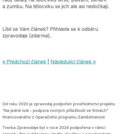
a zumbu. Na tělocviku se jich ale asi nedočkají.
Líbil se Vám článek? Přihlaste se k odběru
zpravodaje (zdarma).
« Předchozí článek
|
Následující článek »
Od roku 2020 je zpravodaj podpořen prostřednictví projektu
"Na jedné lodi - podpora rovných příležitostí ve firmách"
financovaného z Operačního programu Zaměstnanost.
Tvorba Zpravodaje byl v roce 2024 podpořena v rámci
projektu "Na rodičovskou chytře. Osvětou a poradenstvím