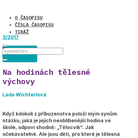
O ČASOPISU
ČÍSLA ČASOPISU
TIRÁŽ
3/2017
Hlavní téma
Na hodinách tělesné
výchovy
Lada Wichterlová
Když kdokoli z příbuzenstva položí mým synům
otázku, jaká je jejich neoblíbenější hodina ve
škole, odpoví shodně: „Tělocvik“. Jak
očekávatelné. Ale jsou děti, pro které je tělesná