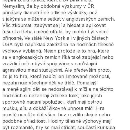
Nemyslím, že by obdobné výzkumy v ČR
přinášely diametrálně odlišné výsledky, než
s jakými se můžeme setkat v anglosaských zemích.
Věc zkoumat, zabývat se jí a hledat a aplikovat
řešení a třeba i méně otřelá, by mohlo být velmi
přínosné. Ve státě New York a i v jiných částech
USA byla například zakázána na hodinách tělesné
výchovy vybíjená. Nejen protože je to hra, které
se v anglosaských zemích říká také zabíjející nebo
vraždící míč a bývá spojována s narůstající
agresivitou mezi studujícími. Ale především proto,
že je to hra, která nabízí jen limitované možnosti,
nezahrnuje všechny děti ve třídě. Pomalejší
a méně agilní děti se nedostávají k míči a na těchto
hodinách si nezahrají zdaleka tolik, jako jejich
sportovně nadaní spolužáci, kteří mají ostrou
mušku, sílu a dokáží šikovně uhnout míči. Hra
prostě nemůže dát všem bez rozdílu stejné nebo
podobné příležitosti. Hodiny tělesné výchovy mají
být rozmanité, hry se mají střídat, součástí kurikula