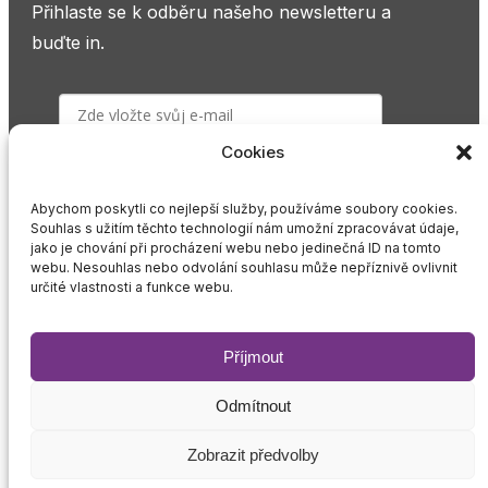
Přihlaste se k odběru našeho newsletteru a
buďte in.
Cookies
PŘIHLÁSIT K ODBĚRU
Abychom poskytli co nejlepší služby, používáme soubory cookies.
Souhlas s užitím těchto technologií nám umožní zpracovávat údaje,
Odesláním souhlasíte s našimi podmínkami
jako je chování při procházení webu nebo jedinečná ID na tomto
webu. Nesouhlas nebo odvolání souhlasu může nepříznivě ovlivnit
GDPR
.
určité vlastnosti a funkce webu.
Příjmout
Pravidla zpracování osobních údajů
Odmítnout
Pravidla správy cookies
Zobrazit předvolby
2026 © Gender Studies, o.p.s.