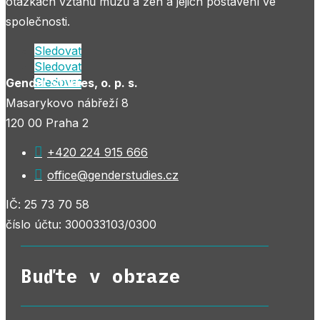
otázkách vztahů mužů a žen a jejich postavení ve
společnosti.
Sledovat
Sledovat
Sledovat
Gender Studies, o. p. s.
Masarykovo nábřeží 8
120 00 Praha 2

+420 224 915 666

office@genderstudies.cz
IČ: 25 73 70 58
číslo účtu: 300033103/0300
Buďte v obraze