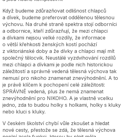
Když budeme zdůrazňovat odlišnost chlapců
a dívek, budeme preferovat oddělenou tělesnou
výchovu. Na druhé straně spektra stojí odborníci
a odbornice, kteří zdůrazňují, že mezi chlapci
a dívkami nejsou velké rozdíly, že informace
o větší křehkosti ženských kostí pochází
z viktoriánské doby a že dívky a chlapci mají mít
společný tělocvik. Neustálé vyzdvihování rozdílů
mezi chlapci a dívkami je podle nich historickou
záležitostí a správně vedená tělesná výchova tak
nemusí pro nikoho znamenat znevýhodnění. A to
je právě klíčem k pochopení celé záležitosti:
SPRÁVNĚ vedená, plus že nemá znamenat
znevýhodnění pro NIKOHO. A je vlastně vcelku
jedno, zda to budou holky s holkami, holky s kluky
nebo kluci s kluky.
V českém školství chybí vůle zkoušet a hledat
nové cesty, přestože se zdá, že tělesná výchova
neplní zcela funkci, kterou by plnit měla.