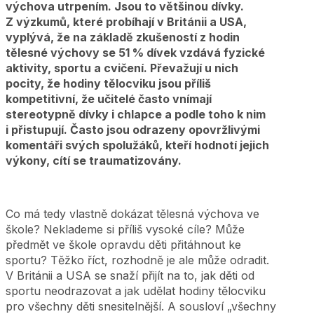
výchova utrpením. Jsou to většinou dívky.
Z výzkumů, které probíhají v Británii a USA,
vyplývá, že na základě zkušeností z hodin
tělesné výchovy se 51 % dívek vzdává fyzické
aktivity, sportu a cvičení. Převažují u nich
pocity, že hodiny tělocviku jsou příliš
kompetitivní, že učitelé často vnímají
stereotypně dívky i chlapce a podle toho k nim
i přistupují. Často jsou odrazeny opovržlivými
komentáři svých spolužáků, kteří hodnotí jejich
výkony, cítí se traumatizovány.
Co má tedy vlastně dokázat tělesná výchova ve
škole? Neklademe si příliš vysoké cíle? Může
předmět ve škole opravdu děti přitáhnout ke
sportu? Těžko říct, rozhodně je ale může odradit.
V Británii a USA se snaží přijít na to, jak děti od
sportu neodrazovat a jak udělat hodiny tělocviku
pro všechny děti snesitelnější. A sousloví „všechny