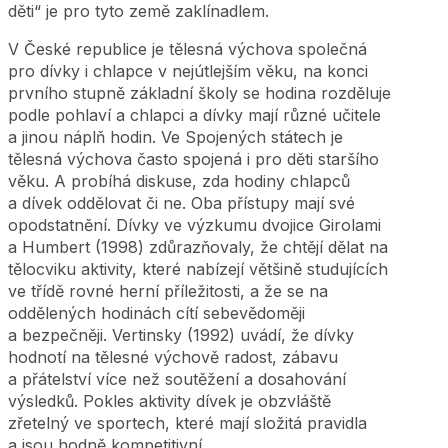
děti“ je pro tyto země zaklínadlem.
V České republice je tělesná výchova společná
pro dívky i chlapce v nejútlejším věku, na konci
prvního stupně základní školy se hodina rozděluje
podle pohlaví a chlapci a dívky mají různé učitele
a jinou náplň hodin. Ve Spojených státech je
tělesná výchova často spojená i pro děti staršího
věku. A probíhá diskuse, zda hodiny chlapců
a dívek oddělovat či ne. Oba přístupy mají své
opodstatnění. Dívky ve výzkumu dvojice Girolami
a Humbert (1998) zdůrazňovaly, že chtějí dělat na
tělocviku aktivity, které nabízejí většině studujících
ve třídě rovné herní příležitosti, a že se na
oddělených hodinách cítí sebevědoměji
a bezpečněji. Vertinsky (1992) uvádí, že dívky
hodnotí na tělesné výchově radost, zábavu
a přátelství více než soutěžení a dosahování
výsledků. Pokles aktivity dívek je obzvláště
zřetelný ve sportech, které mají složitá pravidla
a jsou hodně kompetitivní.