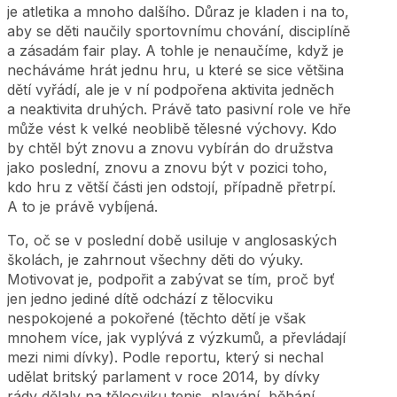
je atletika a mnoho dalšího. Důraz je kladen i na to,
aby se děti naučily sportovnímu chování, disciplíně
a zásadám fair play. A tohle je nenaučíme, když je
necháváme hrát jednu hru, u které se sice většina
dětí vyřádí, ale je v ní podpořena aktivita jedněch
a neaktivita druhých. Právě tato pasivní role ve hře
může vést k velké neoblibě tělesné výchovy. Kdo
by chtěl být znovu a znovu vybírán do družstva
jako poslední, znovu a znovu být v pozici toho,
kdo hru z větší části jen odstojí, případně přetrpí.
A to je právě vybíjená.
To, oč se v poslední době usiluje v anglosaských
školách, je zahrnout všechny děti do výuky.
Motivovat je, podpořit a zabývat se tím, proč byť
jen jedno jediné dítě odchází z tělocviku
nespokojené a pokořené (těchto dětí je však
mnohem více, jak vyplývá z výzkumů, a převládají
mezi nimi dívky). Podle reportu, který si nechal
udělat britský parlament v roce 2014, by dívky
rády dělaly na tělocviku tenis, plavání, běhání