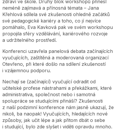
zdraví ve škole. Druhý blok workshopů přinesl
neméně zajímavá a přínosná témata – Jana
Křehlová sdílela své zkušenosti ohledně začátků
své pedagogické kariéry a toho, co jí nejvíce
pomáhalo, Eva Kavková pak ve svém workshopu
propojila sféry vzdělávání, kariérového rozvoje
a udržitelného prostředí.
Konferenci uzavřela panelová debata začínajících
vyučujících, zaštítěná a moderovaná organizací
Otevřeno, při které došlo na sdílení zkušeností
i vzájemnou podporu.
Nechají se (začínající) vyučující odradit od
učitelské profese nástrahami a překážkami, které
administrativa, společnost nebo i samotná
spolupráce se studujícími přináší? Zkušenosti
z naší podzimní konference nám jasně ukazují, že
nikoli, ba naopak! Vyučujících, hledajících nové
způsoby, jak učit lépe a jak přitom dbát o sebe
i studující, bylo zde slyšet i viděti opravdu mnoho.