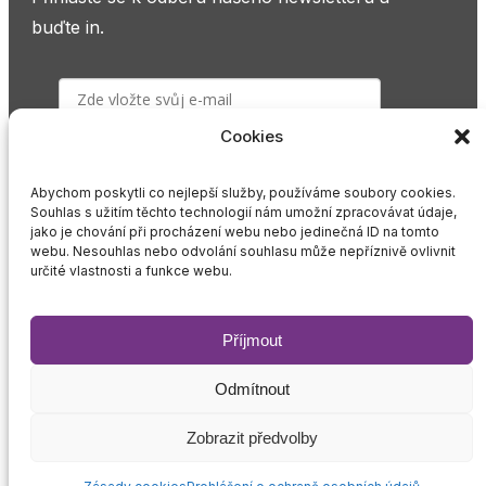
buďte in.
Cookies
PŘIHLÁSIT K ODBĚRU
Abychom poskytli co nejlepší služby, používáme soubory cookies.
Souhlas s užitím těchto technologií nám umožní zpracovávat údaje,
Odesláním souhlasíte s našimi podmínkami
jako je chování při procházení webu nebo jedinečná ID na tomto
webu. Nesouhlas nebo odvolání souhlasu může nepříznivě ovlivnit
GDPR
.
určité vlastnosti a funkce webu.
Příjmout
Pravidla zpracování osobních údajů
Odmítnout
Pravidla správy cookies
Zobrazit předvolby
2026 © Gender Studies, o.p.s.