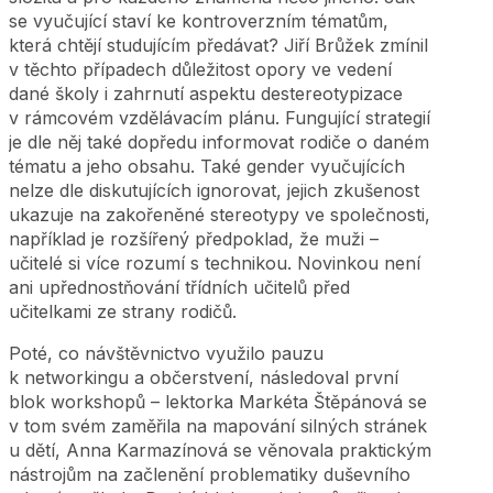
se vyučující staví ke kontroverzním tématům,
která chtějí studujícím předávat? Jiří Brůžek zmínil
v těchto případech důležitost opory ve vedení
dané školy i zahrnutí aspektu destereotypizace
v rámcovém vzdělávacím plánu. Fungující strategií
je dle něj také dopředu informovat rodiče o daném
tématu a jeho obsahu. Také gender vyučujících
nelze dle diskutujících ignorovat, jejich zkušenost
ukazuje na zakořeněné stereotypy ve společnosti,
například je rozšířený předpoklad, že muži –
učitelé si více rozumí s technikou. Novinkou není
ani upřednostňování třídních učitelů před
učitelkami ze strany rodičů.
Poté, co návštěvnictvo využilo pauzu
k networkingu a občerstvení, následoval první
blok workshopů – lektorka Markéta Štěpánová se
v tom svém zaměřila na mapování silných stránek
u dětí, Anna Karmazínová se věnovala praktickým
nástrojům na začlenění problematiky duševního