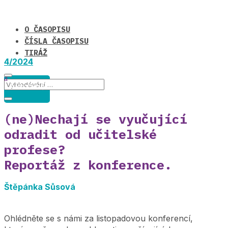
O ČASOPISU
ČÍSLA ČASOPISU
TIRÁŽ
4/2024
Aktuálně
(ne)Nechají se vyučující
odradit od učitelské
profese?
Reportáž z konference.
Štěpánka Sůsová
Ohlédněte se s námi za listopadovou konferencí,