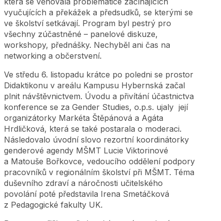
která se věnovala problematice začínajících
vyučujících a překážek a předsudků, se kterými se
ve školství setkávají. Program byl pestrý pro
všechny zúčastněné – panelové diskuze,
workshopy, přednášky. Nechyběl ani čas na
networking a občerstvení.
Ve středu 6. listopadu krátce po poledni se prostor
Didaktikonu v areálu Kampusu Hybernská začal
plnit návštěvnictvem. Úvodu a přivítání účastnictva
konference se za Gender Studies, o.p.s. ujaly její
organizátorky Markéta Štěpánová a Agáta
Hrdličková, která se také postarala o moderaci.
Následovalo úvodní slovo rezortní koordinátorky
genderové agendy MŠMT Lucie Viktorinové
a Matouše Bořkovce, vedoucího oddělení podpory
pracovníků v regionálním školství při MŠMT. Téma
duševního zdraví a náročnosti učitelského
povolání poté představila Irena Smetáčková
z Pedagogické fakulty UK.