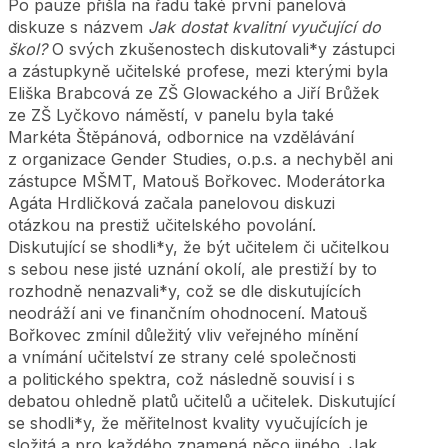
Po pauze přišla na řadu také první panelová
diskuze s názvem
Jak dostat kvalitní vyučující do
škol?
O svých zkušenostech diskutovali*y zástupci
a zástupkyně učitelské profese, mezi kterými byla
Eliška Brabcová ze ZŠ Glowackého a Jiří Brůžek
ze ZŠ Lyčkovo náměstí, v panelu byla také
Markéta Štěpánová, odbornice na vzdělávání
z organizace Gender Studies, o.p.s. a nechyběl ani
zástupce MŠMT, Matouš Bořkovec. Moderátorka
Agáta Hrdličková začala panelovou diskuzi
otázkou na prestiž učitelského povolání.
Diskutující se shodli*y, že být učitelem či učitelkou
s sebou nese jisté uznání okolí, ale prestiží by to
rozhodně nenazvali*y, což se dle diskutujících
neodráží ani ve finančním ohodnocení. Matouš
Bořkovec zmínil důležitý vliv veřejného mínění
a vnímání učitelství ze strany celé společnosti
a politického spektra, což následně souvisí i s
debatou ohledně platů učitelů a učitelek. Diskutující
se shodli*y, že měřitelnost kvality vyučujících je
složitá a pro každého znamená něco jiného. Jak