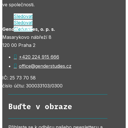
ve společnosti.
Sledovat
Sledovat
Sledovat
Gender Studies, o. p. s.
Masarykovo nábřeží 8
120 00 Praha 2

+420 224 915 666

office@genderstudies.cz
IČ: 25 73 70 58
číslo účtu: 300033103/0300
Buďte v obraze
Přihlaste se k odběru našeho newsletteru a