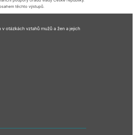
obsahem těchto výstupů.
m v otázkách vztahů mužů a žen a jejich