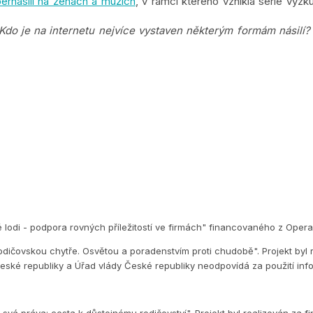
ernásilí na ženách a mužích
, v rámci kterého vznikla série výz
 Kdo je na internetu nejvíce vystaven některým formám násilí? 
é lodi - podpora rovných příležitostí ve firmách" financovaného z Op
dičovskou chytře. Osvětou a poradenstvím proti chudobě". Projekt byl 
eské republiky a Úřad vlády České republiky neodpovídá za použití inf
vá práva: cesta k důstojnému rodičovství". Projekt byl realizován za f