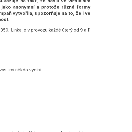
azuje na fakt, že násilí ve virtuálním
í jako anonymní a protože různé formy
ampaň vytvořila, upozorňuje na to, že i ve
nost.
3 350. Linka je v provozu každé úterý od 9 a 11
vás jimi někdo vydírá