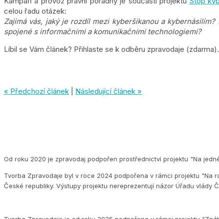
Kampaň a provoz právní poradny je součástí projektu
Stop kyb
celou řadu otázek:
Zajímá vás, jaký je rozdíl mezi kyberšikanou a kybernásilím?
spojené s informačními a komunikačními technologiemi?
Líbil se Vám článek? Přihlaste se k odběru zpravodaje (zdarma).
« Předchozí článek
|
Následující článek »
Od roku 2020 je zpravodaj podpořen prostřednictví projektu "Na jedn
Tvorba Zpravodaje byl v roce 2024 podpořena v rámci projektu "Na ro
České republiky. Výstupy projektu nereprezentují názor Úřadu vlády Č
Tvorba Zpravodaje je od roku 2025 podpořena v rámci projektu "Znát s