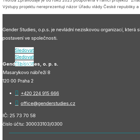
Výstupy projektu nereprezentují názor Úřadu vlády České republiky a 
Gender Studies, o.p.s. je nevládní neziskovou organizací, která 
postavení ve společnosti.
Sledovat
Sledovat
Sledovat
Gender Studies, o. p. s.
Masarykovo nábřeží 8
120 00 Praha 2

+420 224 915 666

office@genderstudies.cz
IČ: 25 73 70 58
číslo účtu: 300033103/0300