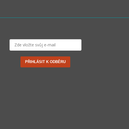
PŘIHLÁSIT K ODBĚRU