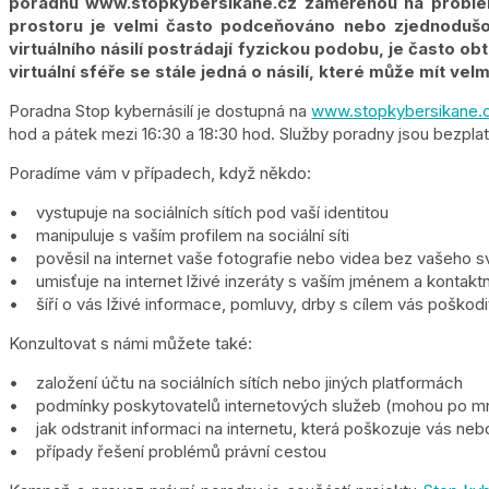
poradnu www.stopkybersikane.cz zaměřenou na problemat
prostoru je velmi často podceňováno nebo zjednodušov
virtuálního násilí postrádají fyzickou podobu, je často obt
virtuální sféře se stále jedná o násilí, které může mít ve
Poradna Stop kybernásilí je dostupná na
www.stopkybersikane.
hod a pátek mezi 16:30 a 18:30 hod. Služby poradny jsou bezpla
Poradíme vám v případech, když někdo:
• vystupuje na sociálních sítích pod vaší identitou
• manipuluje s vaším profilem na sociální síti
• pověsil na internet vaše fotografie nebo videa bez vašeho svo
• umisťuje na internet lživé inzeráty s vaším jménem a kontaktní
• šíří o vás lživé informace, pomluvy, drby s cílem vás poškodi
Konzultovat s námi můžete také:
• založení účtu na sociálních sítích nebo jiných platformách
• podmínky poskytovatelů internetových služeb (mohou po mně cht
• jak odstranit informaci na internetu, která poškozuje vás ne
• případy řešení problémů právní cestou