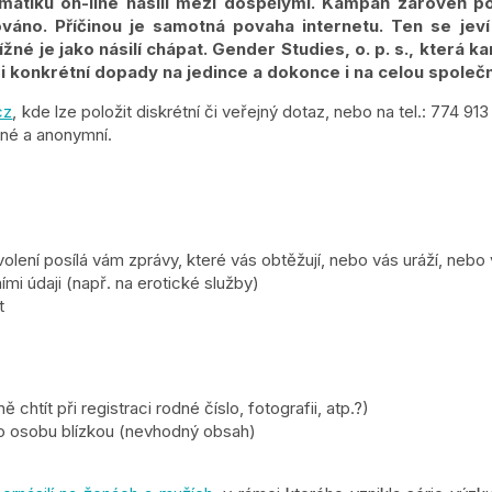
iku on-line násilí mezi dospělými. Kampaň zároveň pouk
áno. Příčinou je samotná povaha internetu. Ten se jev
ížné je jako násilí chápat. Gender Studies, o. p. s., která k
lmi konkrétní dopady na jedince a dokonce i na celou společ
cz
, kde lze položit diskrétní či veřejný dotaz, nebo na tel.: 774 91
tné a anonymní.
lení posílá vám zprávy, které vás obtěžují, nebo vás uráží, nebo 
mi údaji (např. na erotické služby)
t
ít při registraci rodné číslo, fotografii, atp.?)
bo osobu blízkou (nevhodný obsah)