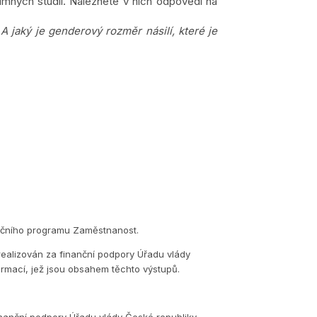
kumných studií. Naleznete v nich odpovědi na
A jaký je genderový rozměr násilí, které je
eračního programu Zaměstnanost.
realizován za finanční podpory Úřadu vlády
ormací, jež jsou obsahem těchto výstupů.
inanční podpory Úřadu vlády České republiky.