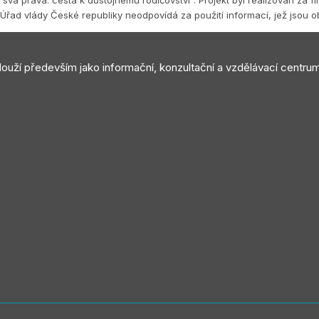
Úřad vlády České republiky neodpovídá za použití informací, jež jsou 
slouží především jako informační, konzultační a vzdělávací centru