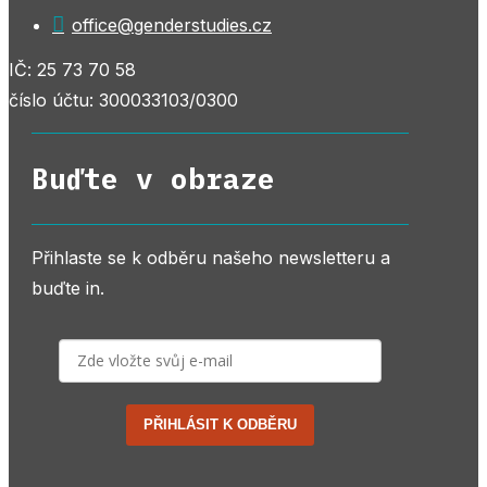

office@genderstudies.cz
IČ: 25 73 70 58
číslo účtu: 300033103/0300
Buďte v obraze
Přihlaste se k odběru našeho newsletteru a
buďte in.
PŘIHLÁSIT K ODBĚRU