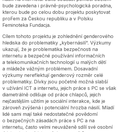
bude zavedena i právně-psychologická poradna,
kterou bude po celou dobu projektu poskytovat
proFem za Českou republiku a v Polsku
Feminoteka Fundacja.
Cílem tohoto projektu je zohlednění genderového
hlediska do problematiky „kybernásilí“. Výzkumy
ukazují, že je problematika bezpečnosti na
internetu a bezpečné používání informačních
a telekomunikačních technologií u malých dětí
a mládeže vážným problémem. Dosavadní
výzkumy nereflektují genderový rozměr celé
problematiky. Dívky jsou početně možná slabší
v užívání ICT a internetu, jejich práce s PC se však
diametrálně odlišuje od práce chlapců, jejich
nejčastějším užitím je sociální interakce, kde je
zároveň zvýšená i potenciální hrozba násilí. Mladí
lidé sami mají také nedostatečné povědomí
o bezpečných zásadách práce s PC a na
internetu, často velmi neuváženě sdílí své osobní