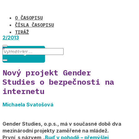
O ČASOPISU
ČÍSLA ČASOPISU
TIRÁŽ
2/2013
Uncategorized
Nový projekt Gender
Studies o bezpečnosti na
internetu
Michaela Svatošová
Gender Studies, o.p.s., má v současné době dva
mezinárodní projekty zaměřené na mládež.
První s názvem „
Buď v pohodě – přemýšlej