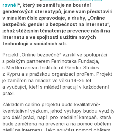
rovně!
“, který se zaměřuje na bourání
genderových stereotypů, jsme vám představili
v minulém čísle zpravodaje, a druhý, „Online
bezpečně: gender a bezpečnost na internetu“,
jehož stěžejním tématem je prevence násilí na
internetu a ve spojitosti s užitím nových
technologií a sociálních sítí.
Projekt „Online bezpečně“ vznikl ve spolupráci
s polským partnerem Feminoteka Fundacja,
s Mediterranean Institute of Gender Studies
z Kypru a s pražskou organizací proFem. Projekt
je zaměřen na mládež ve věku 14–26 let
a vyučující, kteří s mládeží pracují v každodenní
praxi.
Základem celého projektu bude kvalitativně-
kvantitativní výzkum, jehož výstupy budou využity
pro další práci, např. pro mediální kampaň, která
bude zaměřena na prevenci a na pomoc obětem
násilí na internetu. Jako součást pomoci obětem