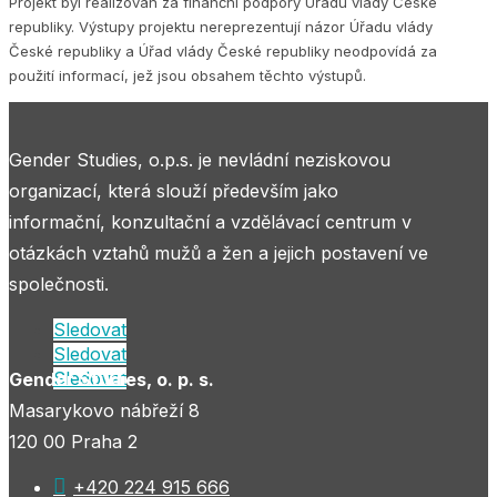
Projekt byl realizován za finanční podpory Úřadu vlády České
republiky. Výstupy projektu nereprezentují názor Úřadu vlády
České republiky a Úřad vlády České republiky neodpovídá za
použití informací, jež jsou obsahem těchto výstupů.
Gender Studies, o.p.s. je nevládní neziskovou
organizací, která slouží především jako
informační, konzultační a vzdělávací centrum v
otázkách vztahů mužů a žen a jejich postavení ve
společnosti.
Sledovat
Sledovat
Sledovat
Gender Studies, o. p. s.
Masarykovo nábřeží 8
120 00 Praha 2

+420 224 915 666