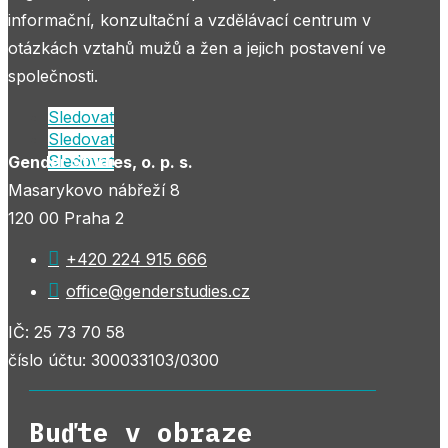
informační, konzultační a vzdělávací centrum v
otázkách vztahů mužů a žen a jejich postavení ve
společnosti.
Sledovat
Sledovat
Sledovat
Gender Studies, o. p. s.
Masarykovo nábřeží 8
120 00 Praha 2

+420 224 915 666

office@genderstudies.cz
IČ: 25 73 70 58
číslo účtu: 300033103/0300
Buďte v obraze