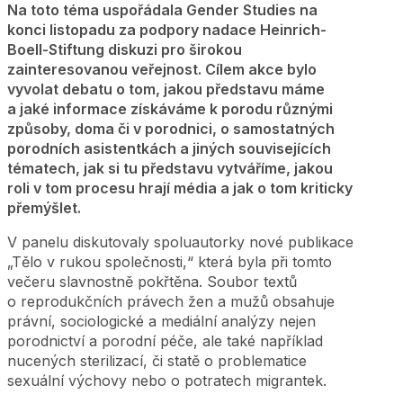
Na toto téma uspořádala Gender Studies na
konci listopadu za podpory nadace Heinrich-
Boell-Stiftung diskuzi pro širokou
zainteresovanou veřejnost. Cílem akce bylo
vyvolat debatu o tom, jakou představu máme
a jaké informace získáváme k porodu různými
způsoby, doma či v porodnici, o samostatných
porodních asistentkách a jiných souvisejících
tématech, jak si tu představu vytváříme, jakou
roli v tom procesu hrají média a jak o tom kriticky
přemýšlet.
V panelu diskutovaly spoluautorky nové publikace
„Tělo v rukou společnosti,“ která byla při tomto
večeru slavnostně pokřtěna. Soubor textů
o reprodukčních právech žen a mužů obsahuje
právní, sociologické a mediální analýzy nejen
porodnictví a porodní péče, ale také například
nucených sterilizací, či statě o problematice
sexuální výchovy nebo o potratech migrantek.