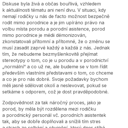
Diskuse byla živá a občas bouřlivá, vzhledem
k aktuálnosti tématu ani není divu. V situaci, kdy
nemají rodičky u nás de facto možnost bezpečně
rodit mimo porodnice a je jim upíráno právo na
volbu místa porodu a porodní asistence, porod
mimo porodnice je médii démonizován,
zkonstatovali přítomní a přítomné, že o změnu se
musí zasadit zaprvé každý a každá z nás. Jednak
tím, že nebudeme bezmyšlenkovitě přejímat
stereotypy o tom, co je u porodu a v porodnictví
„normální“ a co už ne, ale budeme se v tom řídit
především vlastními představami o tom, co chceme
a co je pro nás dobré. Svoje požadavky bychom
měli jasně sdělovat okolí a neslevovat, pokud se
setkáme s odporem, což je dost pravděpodobné.
Zodpovědnost za tak náročný proces, jako je
porod, by měla být rozdělena mezi rodičku
a porodnický personál vč. porodních asistentek
tak, aby se dobře doplňovali a snížili tím stres
a strach ze selhání a obvinění, který dnes stíhá