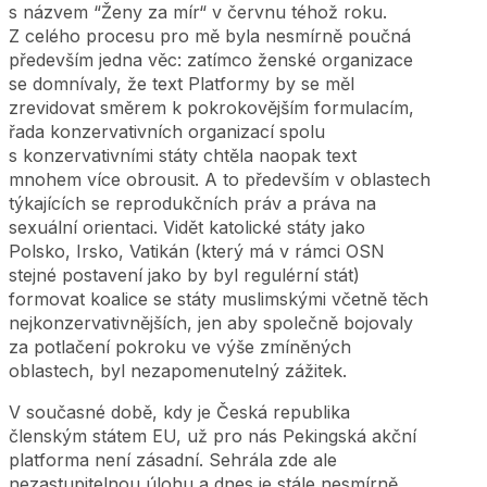
s názvem “Ženy za mír“ v červnu téhož roku.
Z celého procesu pro mě byla nesmírně poučná
především jedna věc: zatímco ženské organizace
se domnívaly, že text Platformy by se měl
zrevidovat směrem k pokrokovějším formulacím,
řada konzervativních organizací spolu
s konzervativními státy chtěla naopak text
mnohem více obrousit. A to především v oblastech
týkajících se reprodukčních práv a práva na
sexuální orientaci. Vidět katolické státy jako
Polsko, Irsko, Vatikán (který má v rámci OSN
stejné postavení jako by byl regulérní stát)
formovat koalice se státy muslimskými včetně těch
nejkonzervativnějších, jen aby společně bojovaly
za potlačení pokroku ve výše zmíněných
oblastech, byl nezapomenutelný zážitek.
V současné době, kdy je Česká republika
členským státem EU, už pro nás Pekingská akční
platforma není zásadní. Sehrála zde ale
nezastupitelnou úlohu a dnes je stále nesmírně