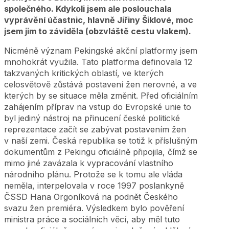
společného. Kdykoli jsem ale poslouchala
vyprávění účastnic, hlavně Jiřiny Šiklové, moc
jsem jim to záviděla (obzvláště cestu vlakem).
Nicméně význam Pekingské akční platformy jsem
mnohokrát využila. Tato platforma definovala 12
takzvaných kritických oblastí, ve kterých
celosvětově zůstává postavení žen nerovné, a ve
kterých by se situace měla změnit. Před oficiálním
zahájením příprav na vstup do Evropské unie to
byl jediný nástroj na přinucení české politické
reprezentace začít se zabývat postavením žen
v naší zemi. Česká republika se totiž k příslušným
dokumentům z Pekingu oficiálně připojila, čímž se
mimo jiné zavázala k vypracování vlastního
národního plánu. Protože se k tomu ale vláda
neměla, interpelovala v roce 1997 poslankyně
ČSSD Hana Orgoníková na podnět Českého
svazu žen premiéra. Výsledkem bylo pověření
ministra práce a sociálních věcí, aby měl tuto