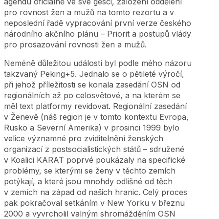
agendu oficiálně ve své gesci, založení oddělení
pro rovnost žen a mužů na tomto rezortu a v
neposlední řadě vypracování první verze českého
národního akčního plánu – Priorit a postupů vlády
pro prosazování rovnosti žen a mužů.
Neméně důležitou událostí byl podle mého názoru
takzvaný Peking+5. Jednalo se o pětileté výročí,
při jehož příležitosti se konala zasedání OSN od
regionálních až po celosvětové, a na kterém se
měl text platformy revidovat. Regionální zasedání
v Ženevě (náš region je v tomto kontextu Evropa,
Rusko a Severní Amerika) v prosinci 1999 bylo
velice významné pro zviditelnění ženských
organizací z postsocialistických států – sdružené
v Koalici KARAT poprvé poukázaly na specifické
problémy, se kterými se ženy v těchto zemích
potýkají, a které jsou mnohdy odlišné od těch
v zemích na západ od našich hranic. Celý proces
pak pokračoval setkáním v New Yorku v březnu
2000 a vyvrcholil valným shromážděním OSN