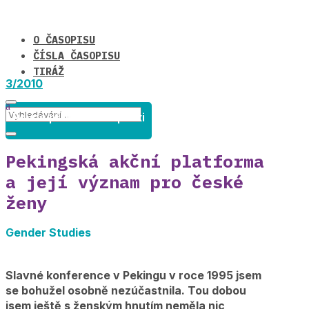
O ČASOPISU
ČÍSLA ČASOPISU
TIRÁŽ
3/2010
Rovné příležitosti v praxi
Pekingská akční platforma
a její význam pro české
ženy
Gender Studies
Slavné konference v Pekingu v roce 1995 jsem
se bohužel osobně nezúčastnila. Tou dobou
jsem ještě s ženským hnutím neměla nic