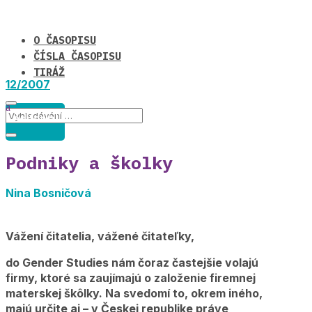
O ČASOPISU
ČÍSLA ČASOPISU
TIRÁŽ
12/2007
editorial
Podniky a školky
Nina Bosničová
Vážení čitatelia, vážené čitateľky,
do Gender Studies nám čoraz častejšie volajú
firmy, ktoré sa zaujímajú o založenie firemnej
materskej škôlky. Na svedomí to, okrem iného,
majú určite aj – v Českej republike práve