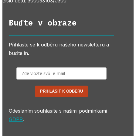
číslo účtu: 300033103/0300
Buďte v obraze
Přihlaste se k odběru našeho newsletteru a
buďte in.
PŘIHLÁSIT K ODBĚRU
Odesláním souhlasíte s našimi podmínkami
GDPR
.