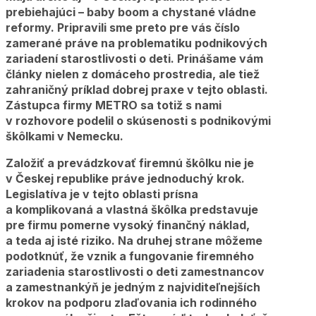
prebiehajúci – baby boom a chystané vládne
reformy. Pripravili sme preto pre vás číslo
zamerané práve na problematiku podnikových
zariadení starostlivosti o deti. Prinášame vám
články nielen z domáceho prostredia, ale tiež
zahraničný príklad dobrej praxe v tejto oblasti.
Zástupca firmy METRO sa totiž s nami
v rozhovore podelil o skúsenosti s podnikovými
škôlkami v Nemecku.
Založiť a prevádzkovať firemnú škôlku nie je
v Českej republike práve jednoduchý krok.
Legislatíva je v tejto oblasti prísna
a komplikovaná a vlastná škôlka predstavuje
pre firmu pomerne vysoký finančný náklad,
a teda aj isté riziko. Na druhej strane môžeme
podotknúť, že vznik a fungovanie firemného
zariadenia starostlivosti o deti zamestnancov
a zamestnankýň je jedným z najviditeľnejších
krokov na podporu zlaďovania ich rodinného