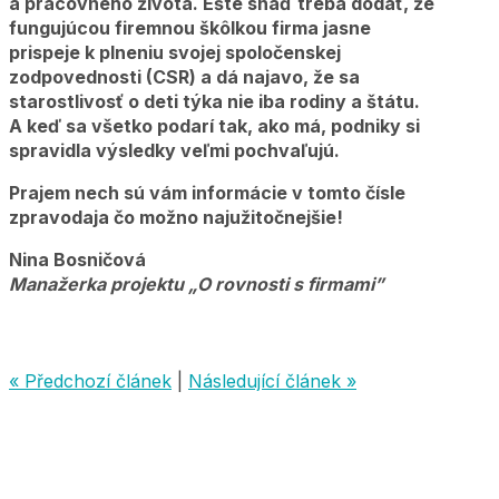
a pracovného života. Ešte snáď treba dodať, že
fungujúcou firemnou škôlkou firma jasne
prispeje k plneniu svojej spoločenskej
zodpovednosti (CSR) a dá najavo, že sa
starostlivosť o deti týka nie iba rodiny a štátu.
A keď sa všetko podarí tak, ako má, podniky si
spravidla výsledky veľmi pochvaľujú.
Prajem nech sú vám informácie v tomto čísle
zpravodaja čo možno najužitočnejšie!
Nina Bosničová
Manažerka projektu „O rovnosti s firmami”
« Předchozí článek
|
Následující článek »