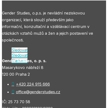
Gender Studies, o.p.s. je nevládní neziskovou
organizací, která slouží především jako
informační, konzultační a vzdělávací centrum v
otázkách vztahů mužů a žen a jejich postavení ve
společnosti.
Sledovat
Sledovat
Sledovat
Gender Studies, o. p. s.
Masarykovo nábřeží 8
120 00 Praha 2

+420 224 915 666

office@genderstudies.cz
IČ: 25 73 70 58