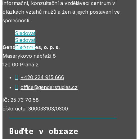
informační, konzultační a vzdělávací centrum v
otázkách vztahů mužů a žen a jejich postavení ve
společnosti.
Sledovat
Sledovat
Sledovat
Gender Studies, o. p. s.
Masarykovo nábřeží 8
120 00 Praha 2

+420 224 915 666

office@genderstudies.cz
IČ: 25 73 70 58
číslo účtu: 300033103/0300
Buďte v obraze