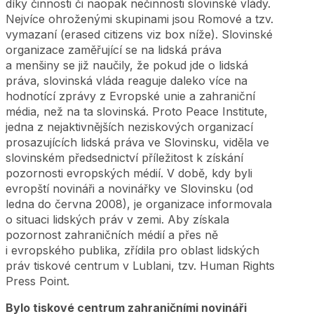
díky činnosti či naopak nečinnosti slovinské vlády.
Nejvíce ohroženými skupinami jsou Romové a tzv.
vymazaní (erased citizens viz box níže). Slovinské
organizace zaměřující se na lidská práva
a menšiny se již naučily, že pokud jde o lidská
práva, slovinská vláda reaguje daleko více na
hodnotící zprávy z Evropské unie a zahraniční
média, než na ta slovinská. Proto Peace Institute,
jedna z nejaktivnějších neziskových organizací
prosazujících lidská práva ve Slovinsku, viděla ve
slovinském předsednictví příležitost k získání
pozornosti evropských médií. V době, kdy byli
evropští novináři a novinářky ve Slovinsku (od
ledna do června 2008), je organizace informovala
o situaci lidských práv v zemi. Aby získala
pozornost zahraničních médií a přes ně
i evropského publika, zřídila pro oblast lidských
práv tiskové centrum v Lublani, tzv. Human Rights
Press Point.
Bylo tiskové centrum zahraničními novináři