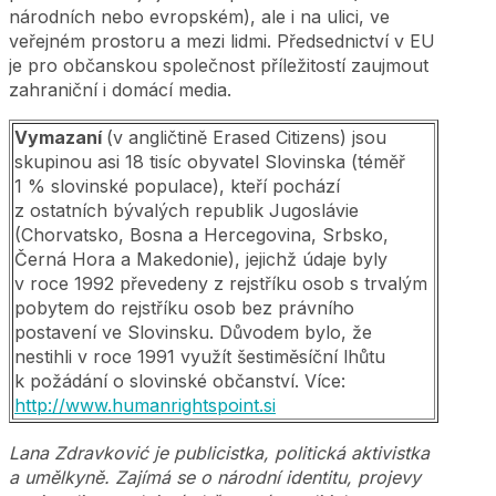
národních nebo evropském), ale i na ulici, ve
veřejném prostoru a mezi lidmi. Předsednictví v EU
je pro občanskou společnost příležitostí zaujmout
zahraniční i domácí media.
Vymazaní
(v angličtině Erased Citizens) jsou
skupinou asi 18 tisíc obyvatel Slovinska (téměř
1 % slovinské populace), kteří pochází
z ostatních bývalých republik Jugoslávie
(Chorvatsko, Bosna a Hercegovina, Srbsko,
Černá Hora a Makedonie), jejichž údaje byly
v roce 1992 převedeny z rejstříku osob s trvalým
pobytem do rejstříku osob bez právního
postavení ve Slovinsku. Důvodem bylo, že
nestihli v roce 1991 využít šestiměsíční lhůtu
k požádání o slovinské občanství. Více:
http://www.humanrightspoint.si
Lana Zdravković je publicistka, politická aktivistka
a umělkyně. Zajímá se o národní identitu, projevy