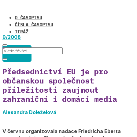
O ČASOPISU
ČÍSLA ČASOPISU
TIRÁŽ
9/2008
Rozhovor
Předsednictví EU je pro
občanskou společnost
příležitostí zaujmout
zahraniční i domácí media
Alexandra Doleželová
V červnu organizovala nadace Friedricha Eberta