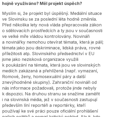
hojně využíváno? Měl projekt úspěch?
Myslím si, že projekt byl úspěšný. Mediální situace
ve Slovinsku se za poslední léta hodně změnila.
Před několika lety nová vláda přepracovala zákon
o sdělovacích prostředcích a ty jsou v současnosti
ve velké míře vládou kontrolovány. Novináři
a novinářky nemohou otevírat témata, která je pálí;
témata jako jsou diskriminace, lidská práva, rovné
příležitosti atp. Slovinského předsednictví v EU
jsme jako nezisková organizace využili
k poukázání na témata, která jsou ve slovinských
mediích zakázaná a přehlížená (např. vymazaní,
Romové, ženy, homosexuální páry a další
znevýhodněné skupiny). Zahraniční novináři od
nás informace požadovali, protože jinde nebyly
k dispozici. Na druhou stranu se snažíme zaměřit
i na slovinská média, jež v současnosti zastupují
především líní reportéři a reportérky, kteří
používají ke své práci pouze oficiální prohlášení
našich politiků a nemají kritický pohled. Ale ti, kdo