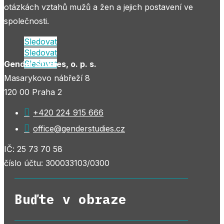
otázkách vztahů mužů a žen a jejich postavení ve
společnosti.
Sledovat
Sledovat
Sledovat
Gender Studies, o. p. s.
Masarykovo nábřeží 8
120 00 Praha 2

+420 224 915 666

office@genderstudies.cz
IČ: 25 73 70 58
číslo účtu: 300033103/0300
Buďte v obraze