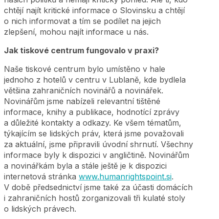
chtějí najít kritické informace o Slovinsku a chtějí
o nich informovat a tím se podílet na jejich
zlepšení, mohou najít informace u nás.
Jak tiskové centrum fungovalo v praxi?
Naše tiskové centrum bylo umístěno v hale
jednoho z hotelů v centru v Lublaně, kde bydlela
většina zahraničních novinářů a novinářek.
Novinářům jsme nabízeli relevantní tištěné
informace, knihy a publikace, hodnotící zprávy
a důležité kontakty a odkazy. Ke všem tématům,
týkajícím se lidských práv, která jsme považovali
za aktuální, jsme připravili úvodní shrnutí. Všechny
informace byly k dispozici v angličtině. Novinářům
a novinářkám byla a stále ještě je k dispozici
internetová stránka
www.humanrightspoint.si
.
V době předsednictví jsme také za účasti domácích
i zahraničních hostů zorganizovali tři kulaté stoly
o lidských právech.