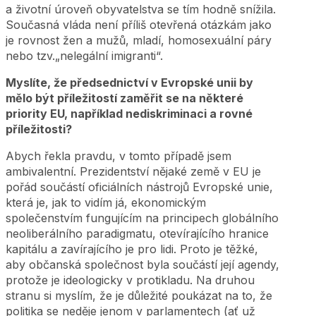
a životní úroveň obyvatelstva se tím hodně snížila.
Současná vláda není příliš otevřená otázkám jako
je rovnost žen a mužů, mladí, homosexuální páry
nebo tzv.„nelegální imigranti“.
Myslíte, že předsednictví v Evropské unii by
mělo být příležitostí zaměřit se na některé
priority EU, například nediskriminaci a rovné
příležitosti?
Abych řekla pravdu, v tomto případě jsem
ambivalentní. Prezidentství nějaké země v EU je
pořád součástí oficiálních nástrojů Evropské unie,
která je, jak to vidím já, ekonomickým
společenstvím fungujícím na principech globálního
neoliberálního paradigmatu, otevírajícího hranice
kapitálu a zavírajícího je pro lidi. Proto je těžké,
aby občanská společnost byla součástí její agendy,
protože je ideologicky v protikladu. Na druhou
stranu si myslím, že je důležité poukázat na to, že
politika se neděje jenom v parlamentech (ať už