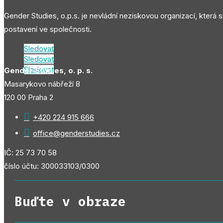
Gender Studies, o.p.s. je nevládní neziskovou organizací, která 
postavení ve společnosti.
Sledovat
Sledovat
Sledovat
Gender Studies, o. p. s.
Masarykovo nábřeží 8
120 00 Praha 2

+420 224 915 666

office@genderstudies.cz
IČ: 25 73 70 58
číslo účtu: 300033103/0300
Buďte v obraze