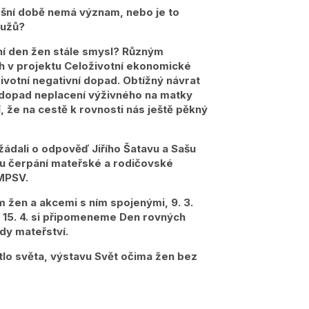
nešní době nemá význam, nebo je to
mužů?
ní den žen stále smysl? Různým
h v projektu Celoživotní ekonomické
votní negativní dopad. Obtížný návrat
ní dopad neplacení výživného na matky
 že na cestě k rovnosti nás ještě pěkný
ádali o odpověď Jiřího Šatavu a Sašu
ému čerpání mateřské a rodičovské
 MPSV.
 žen a akcemi s ním spojenými, 9. 3.
, 15. 4. si připomeneme Den rovných
dy mateřství.
ětlo světa, výstavu Svět očima žen bez