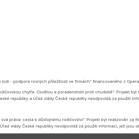
é lodi - podpora rovných příležitostí ve firmách" financovaného z Op
dičovskou chytře. Osvětou a poradenstvím proti chudobě". Projekt byl 
eské republiky a Úřad vlády České republiky neodpovídá za použití inf
vá práva: cesta k důstojnému rodičovství". Projekt byl realizován za f
Úřad vlády České republiky neodpovídá za použití informací, jež jsou 