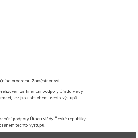
eračního programu Zaměstnanost.
realizován za finanční podpory Úřadu vlády
ormací, jež jsou obsahem těchto výstupů.
inanční podpory Úřadu vlády České republiky.
obsahem těchto výstupů.