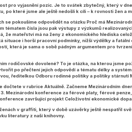
itost pro vyjasnění pozic. Je to svátek zbytečný, který v d
 po které jsme ale ještě nedošli k cíli – k rovnosti žen a 
stech se pokoušíme odpovědět na otázku Proč má Mezinárod
ím tématem čísla jsou pak výstupy z výzkumů realizovanýc
, že mateřství má na ženy z ekonomického hlediska celoži
tá situace i horší pracovní podmínky, nižší výdělky a fatál
ností, která je sama o sobě pádným argumentem pro tvrzení,
ním rodičovské dovolené? To je otázka, na kterou jsme pož
vytvořit po přečtení jejich odpovědí a tématu délky a syst
ou, ředitelkou Odboru rodinné politiky a politiky stárnutí
se dočtete v rubrice Aktuálně. Začneme Mezinárodním dnem
. 3. Mezinárodní konference za férové platy, férové penze
á konference završující projekt Celoživotní ekonomické dopa
ženách v graffiti, který v době uzávěrky ještě nespatřil sv
 literatury z naší knihovny.