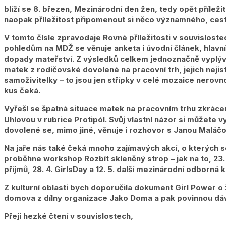
blíží se 8. březen, Mezinárodní den žen, tedy opět přílež
naopak příležitost připomenout si něco významného, cestu,
V tomto čísle zpravodaje Rovné příležitosti v souvislo
pohledům na MDŽ se věnuje anketa i úvodní článek, hlavn
dopady mateřství. Z výsledků celkem jednoznačně vyplývá
matek z rodičovské dovolené na pracovní trh, jejich nejis
samoživitelky – to jsou jen střípky v celé mozaice nerov
kus čeká.
Vyřeší se špatná situace matek na pracovním trhu zkráce
Uhlovou v rubrice Protipól. Svůj vlastní názor si můžete 
dovolené se, mimo jiné, věnuje i rozhovor s Janou Maláčov
Na jaře nás také čeká mnoho zajímavých akcí, o kterých 
proběhne workshop Rozbít skleněný strop – jak na to, 23
příjmů, 28. 4. GirlsDay a 12. 5. další mezinárodní odborn
Z kulturní oblasti bych doporučila dokument Girl Power o 
domova z dílny organizace Jako Doma a pak povinnou dávku
Přeji hezké čtení v souvislostech,