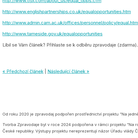
http://www.tfpl.com/about_us/equal_opps.cfm
http://www.englishpartnerships.co.uk/equalopportunities.htm
http://www.admin.cam.ac.uk/offices/personnel/policy/equal.htm
http://www.tameside.gov.uk/equalopportunities
Líbil se Vám článek? Přihlaste se k odběru zpravodaje (zdarma).
« Předchozí článek
|
Následující článek »
Od roku 2020 je zpravodaj podpořen prostřednictví projektu "Na jedn
Tvorba Zpravodaje byl v roce 2024 podpořena v rámci projektu "Na ro
České republiky. Výstupy projektu nereprezentují názor Úřadu vlády Č