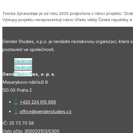
Tvorba Zpravodaje je od roku 2025 podpořena v rámci projektu "Znát s
Výstupy projektu nereprezentují názor Úřadu vlády České republiky a 
Gender Studies, o.p.s. je nevládní neziskovou organizací, která 
postavení ve společnosti.
Sledovat
Sledovat
Sledovat
Gender Studies, o. p. s.
Masarykovo nábřeží 8
120 00 Praha 2

+420 224 915 666

office@genderstudies.cz
IČ: 25 73 70 58
číslo účtu: 300033103/0300