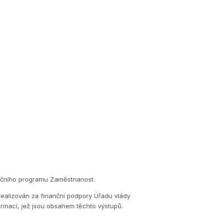
eračního programu Zaměstnanost.
realizován za finanční podpory Úřadu vlády
ormací, jež jsou obsahem těchto výstupů.