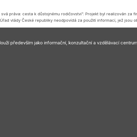
vá práva: cesta k důstojnému rodičovství". Projekt byl realizován za f
Úřad vlády České republiky neodpovídá za použití informací, jež jsou 
slouží především jako informační, konzultační a vzdělávací centru