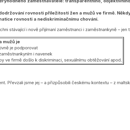
ěryhodného zaměstnavatele: transparentního, objektivního
dodržování rovnosti příležitostí žen a mužů ve firmě. Někd
atice rovnosti a nediskriminačnímu chování.
ni stávající i nově přijímaní zaměstnanci i zaměstnankyně – jen t
a mužů je
tivně je podporovat
/zaměstnankyním i navenek
by ve firmě došlo k diskriminaci, sexuálnímu obtěžování apod.
nt. Převzali jsme jej – a přizpůsobili českému kontextu – z malts