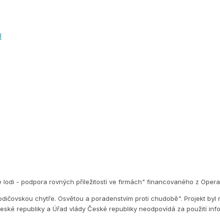
l
é lodi - podpora rovných příležitostí ve firmách" financovaného z Op
dičovskou chytře. Osvětou a poradenstvím proti chudobě". Projekt byl 
eské republiky a Úřad vlády České republiky neodpovídá za použití inf