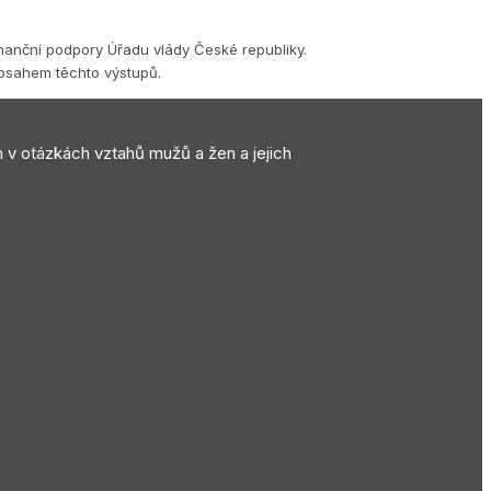
inanční podpory Úřadu vlády České republiky.
obsahem těchto výstupů.
m v otázkách vztahů mužů a žen a jejich