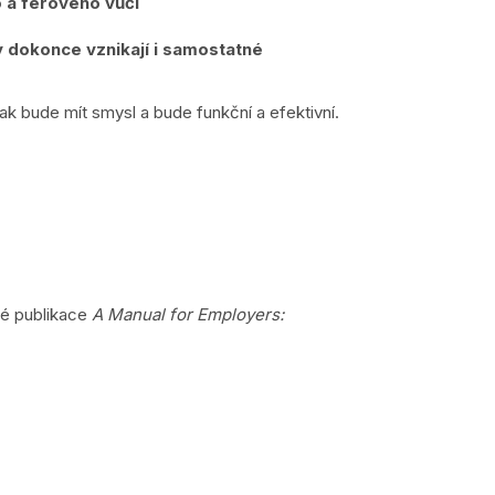
 a férového vůči
y dokonce vznikají i samostatné
ak bude mít smysl a bude funkční a efektivní.
ké publikace
A Manual for Employers: