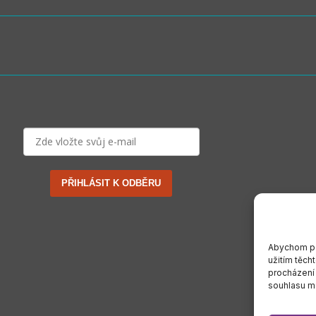
PŘIHLÁSIT K ODBĚRU
Abychom po
užitím těch
procházení
souhlasu mů