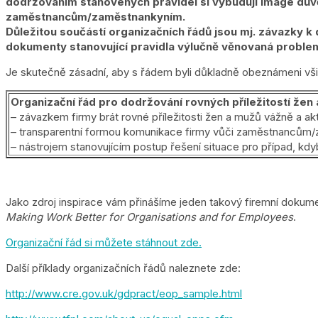
dodržováním stanovených pravidel si vybudují image dův
zaměstnancům/zaměstnankyním.
Důležitou součástí organizačních řádů jsou mj. závazky k 
dokumenty stanovující pravidla výlučně věnovaná problem
Je skutečně zásadní, aby s řádem byli důkladně obeznámeni všich
Organizační řád pro dodržování rovných příležitostí žen 
– závazkem firmy brát rovné příležitosti žen a mužů vážně a ak
– transparentní formou komunikace firmy vůči zaměstnancům
– nástrojem stanovujícím postup řešení situace pro případ, kdy
Jako zdroj inspirace vám přinášíme jeden takový firemní dokume
Making Work Better for Organisations and for Employees
.
Organizační řád si můžete stáhnout zde.
Další příklady organizačních řádů naleznete zde:
http://www.cre.gov.uk/gdpract/eop_sample.html