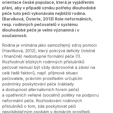
orientace české populace, která je vyjádřením
přání, aby v případě vzniku potřeby dlouhodobé
péče tuto péči vykonávala nejbližší rodina.
(Barvíková, Österle, 2013) Role neformálních,
resp. rodinných pečovatelů v systému
dlouhodobé péče je velmi významná i v
současnosti.
Rodina je vnímána jako samozřejmý zdroj pomoci
(Havlíková, 2012), který pokrývá deficity (místně
i finančně) nedostupné formální péče (1).
Rozhodnutí blízkých rodinných příslušníků
pečovat nemusí být vždy dobrovolné a závisí na
celé řadě faktorů, např. příjmové situaci
pečovatele, právním prostředím určujícím
podmínky poskytování péče (náklady
a dostupnost alternativních forem péče)
a opatřeních veřejné (sociální) politiky na podporu
neformální péče. Rozhodování rodinných
příslušníků o tom, zda poskytovat péči
nesoběstačným osobám v domácím prostředí,