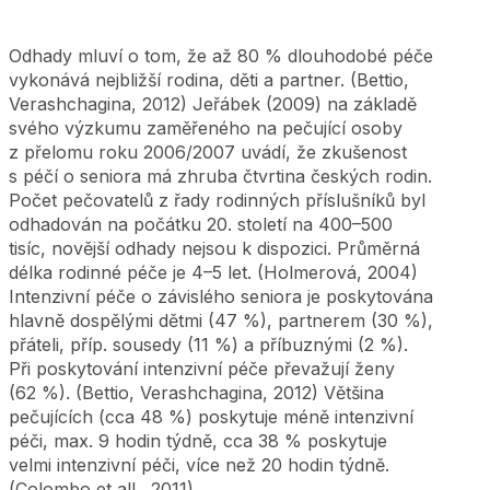
Odhady mluví o tom, že až 80 % dlouhodobé péče
vykonává nejbližší rodina, děti a partner. (Bettio,
Verashchagina, 2012) Jeřábek (2009) na základě
svého výzkumu zaměřeného na pečující osoby
z přelomu roku 2006/2007 uvádí, že zkušenost
s péčí o seniora má zhruba čtvrtina českých rodin.
Počet pečovatelů z řady rodinných příslušníků byl
odhadován na počátku 20. století na 400–500
tisíc, novější odhady nejsou k dispozici. Průměrná
délka rodinné péče je 4–5 let. (Holmerová, 2004)
Intenzivní péče o závislého seniora je poskytována
hlavně dospělými dětmi (47 %), partnerem (30 %),
přáteli, příp. sousedy (11 %) a příbuznými (2 %).
Při poskytování intenzivní péče převažují ženy
(62 %). (Bettio, Verashchagina, 2012) Většina
pečujících (cca 48 %) poskytuje méně intenzivní
péči, max. 9 hodin týdně, cca 38 % poskytuje
velmi intenzivní péči, více než 20 hodin týdně.
(Colombo et all., 2011)