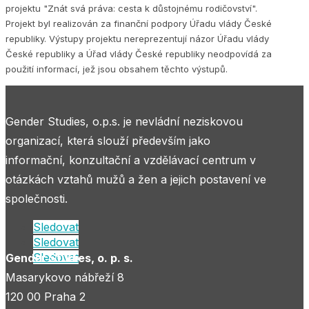
projektu "Znát svá práva: cesta k důstojnému rodičovství".
Projekt byl realizován za finanční podpory Úřadu vlády České
republiky. Výstupy projektu nereprezentují názor Úřadu vlády
České republiky a Úřad vlády České republiky neodpovídá za
použití informací, jež jsou obsahem těchto výstupů.
Gender Studies, o.p.s. je nevládní neziskovou
organizací, která slouží především jako
informační, konzultační a vzdělávací centrum v
otázkách vztahů mužů a žen a jejich postavení ve
společnosti.
Sledovat
Sledovat
Sledovat
Gender Studies, o. p. s.
Masarykovo nábřeží 8
120 00 Praha 2