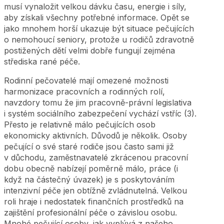
musí vynaložit velkou dávku času, energie i síly,
aby získali všechny potřebné informace. Opět se
jako mnohem horší ukazuje být situace pečujících
o nemohoucí seniory, protože u rodičů zdravotně
postižených dětí velmi dobře fungují zejména
střediska rané péče.
Rodinní pečovatelé mají omezené možnosti
harmonizace pracovních a rodinných rolí,
navzdory tomu že jim pracovně-právní legislativa
i systém sociálního zabezpečení vychází vstříc (3).
Přesto je relativně málo pečujících osob
ekonomicky aktivních. Důvodů je několik. Osoby
pečující o své staré rodiče jsou často sami již
v důchodu, zaměstnavatelé zkrácenou pracovní
dobu obecně nabízejí poměrně málo, práce (i
když na částečný úvazek) je s poskytováním
intenzivní péče jen obtížně zvládnutelná. Velkou
roli hraje i nedostatek finančních prostředků na
zajištění profesionální péče o závislou osobu.
Mnohé pečující osoby, jak vyplývá z našeho