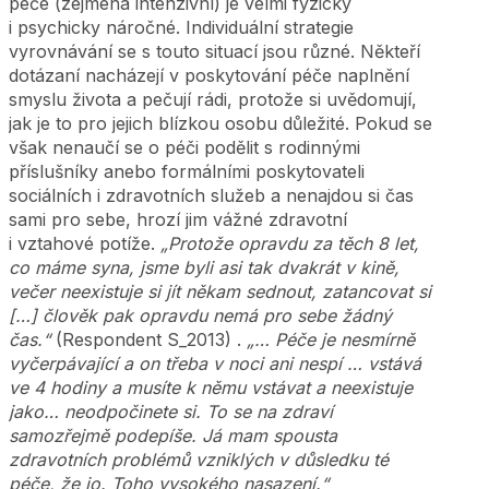
péče (zejména intenzivní) je velmi fyzicky
i psychicky náročné. Individuální strategie
vyrovnávání se s touto situací jsou různé. Někteří
dotázaní nacházejí v poskytování péče naplnění
smyslu života a pečují rádi, protože si uvědomují,
jak je to pro jejich blízkou osobu důležité. Pokud se
však nenaučí se o péči podělit s rodinnými
příslušníky anebo formálními poskytovateli
sociálních i zdravotních služeb a nenajdou si čas
sami pro sebe, hrozí jim vážné zdravotní
i vztahové potíže.
„Protože opravdu za těch 8 let,
co máme syna, jsme byli asi tak dvakrát v kině,
večer neexistuje si jít někam sednout, zatancovat si
[…] člověk pak opravdu nemá pro sebe žádný
čas.“
(Respondent S_2013) .
„… Péče je nesmírně
vyčerpávající a on třeba v noci ani nespí … vstává
ve 4 hodiny a musíte k němu vstávat a neexistuje
jako… neodpočinete si. To se na zdraví
samozřejmě podepíše. Já mam spousta
zdravotních problémů vzniklých v důsledku té
péče, že jo. Toho vysokého nasazení.“