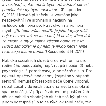
a všechno[…] Ale mohla bych odhadnout tak asi
patnáct tisíc by bylo adekvátní.“
(Respondent
S_2013) Úroveň příspěvku je vnímána jako
neadekvátní i ve srovnání s náklady na
institucionální péči osob závislých na pomoci
jiných.
„To teda určitě ne…To je jako kdyby měli
bejt v ústavu, tak se tam platí, já nevím, třicet tisíc
za měsíc, a my je máme všichni doma za osm.
I když samozřejmě by nám je nikdo nedal, jsme
rádi, že je máme doma.“
(Respondent H_2011)
Nabídka sociálních služeb určených přímo pro
rodinného pečovatele, např. respitní péče (2) nebo
psychologické poradenství, je poměrně nízká. Pro
některé opečovávané osoby (zejména v případě
seniorů) nemusí být respitní péče úplně vhodná,
neboť zásahy do jejich běžného života častokrát
špatně snášejí. V případě zdravotně postižených
dětí se nabídka vhodných služeb zdá být přece
jenom dostupnější, a to se týká jak rané péče, tak