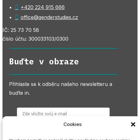

+420 224 915 666

office@genderstudies.cz
IČ: 25 73 70 58
číslo účtu: 300033103/0300
Buďte v obraze
Přihlaste se k odběru našeho newsletteru a
buďte in.
Cookies
PŘIHLÁSIT K ODBĚRU