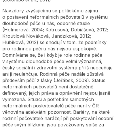
Navzdory zvyšujícímu se politickému zájmu
o postavení neformálních pečovatelů v systému
dlouhodobé péče u nás, odborné studie
(Holmerová, 2004; Kotrusová, Dobiášová, 2012;
Kroutilová Nováková, Jandzíková, 2012;
Hubíková, 2012) se shodují v tom, že podmínky
pro rodinnou péči u nás nejsou uspokojivé.
Domníváme se, že i když je role rodinné péče
v systému dlouhodobé péče velmi významná,
český sociální i zdravotní systém ji příliš neoceňuje
ani ji neulehčuje. Rodinná péče nadále zůstává
především péčí z lásky (Jeřábek, 2009). Status
neformálních pečovatelů není dostatečně
definovaný, jejich práva a oprávnění nejsou jasně
vymezená. Situaci a potřebám samotných
neformálních poskytovatelů péče není v ČR
věnována adekvátní pozornost. Bariéry, na které
rodinní pečovatelé narážejí při poskytování osobní
péče svým blízkým, jsou považovány spíše za