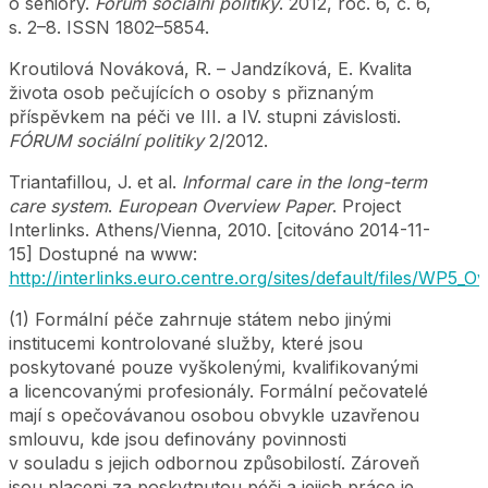
o seniory.
Fórum sociální politiky
. 2012, roč. 6, č. 6,
s. 2–8. ISSN 1802–5854.
Kroutilová Nováková, R. – Jandzíková, E. Kvalita
života osob pečujících o osoby s přiznaným
příspěvkem na péči ve III. a IV. stupni závislosti.
FÓRUM sociální politiky
2/2012.
Triantafillou, J. et al.
Informal care in the long-term
care system
.
European Overview Paper
. Project
Interlinks. Athens/Vienna, 2010. [citováno 2014-11-
15] Dostupné na www:
http://interlinks.euro.centre.org/sites/default/files/WP5_
(1) Formální péče zahrnuje státem nebo jinými
institucemi kontrolované služby, které jsou
poskytované pouze vyškolenými, kvalifikovanými
a licencovanými profesionály. Formální pečovatelé
mají s opečovávanou osobou obvykle uzavřenou
smlouvu, kde jsou definovány povinnosti
v souladu s jejich odbornou způsobilostí. Zároveň
jsou placeni za poskytnutou péči a jejich práce je