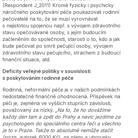
(Respondent J_2011) Kromě fyzicky i psychicky
náročného poskytování péče poukazovali rodinní
pečovatelé na to, že se musí vyrovnávat
s nejistotou spojenou např. s vývojem zdravotního
stavu opečovávané osoby, s jejím budoucím
začleněním do společnosti, starostí o to, kdo a jak
bude pečovat po smrti pečující osoby, vývojem
zdravotního stavu pečujícího, strachem z budoucí
finanční situace, atd.
Deficity veřejné politiky v souvislosti
s poskytováním rodinné péče
Rodinná, neformální péče je v našich podmínkách
nedostatečně finančně ohodnocená. Příspěvek na
péči je, zejména ve vyšších stupních závislosti,
považovaný za nízký.
„Na to, že ho dovážíme
každý den tam a zpět do Prahy a navíc jezdíme za
psychologem do speciálního centra řeči a všechno
je to v Praze. Takže to absolutně nemůže stačit
(pozn. autorek 6000 Kč), na pleny a ubrousky