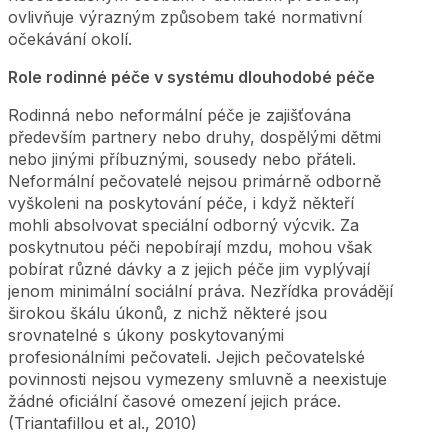
ovlivňuje výrazným způsobem také normativní
očekávání okolí.
Role rodinné péče v systému dlouhodobé péče
Rodinná nebo neformální péče je zajišťována
především partnery nebo druhy, dospělými dětmi
nebo jinými příbuznými, sousedy nebo přáteli.
Neformální pečovatelé nejsou primárně odborně
vyškoleni na poskytování péče, i když někteří
mohli absolvovat speciální odborný výcvik. Za
poskytnutou péči nepobírají mzdu, mohou však
pobírat různé dávky a z jejich péče jim vyplývají
jenom minimální sociální práva. Nezřídka provádějí
širokou škálu úkonů, z nichž některé jsou
srovnatelné s úkony poskytovanými
profesionálními pečovateli. Jejich pečovatelské
povinnosti nejsou vymezeny smluvně a neexistuje
žádné oficiální časové omezení jejich práce.
(Triantafillou et al., 2010)