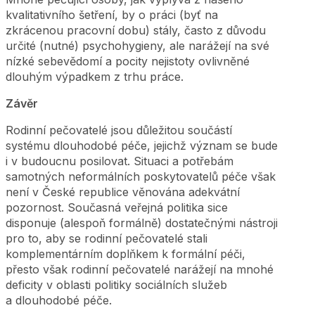
kvalitativního šetření, by o práci (byť na
zkrácenou pracovní dobu) stály, často z důvodu
určité (nutné) psychohygieny, ale narážejí na své
nízké sebevědomí a pocity nejistoty ovlivněné
dlouhým výpadkem z trhu práce.
Závěr
Rodinní pečovatelé jsou důležitou součástí
systému dlouhodobé péče, jejichž význam se bude
i v budoucnu posilovat. Situaci a potřebám
samotných neformálních poskytovatelů péče však
není v České republice věnována adekvátní
pozornost. Současná veřejná politika sice
disponuje (alespoň formálně) dostatečnými nástroji
pro to, aby se rodinní pečovatelé stali
komplementárním doplňkem k formální péči,
přesto však rodinní pečovatelé narážejí na mnohé
deficity v oblasti politiky sociálních služeb
a dlouhodobé péče.