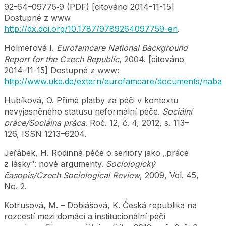
92-64–09775‑9 (PDF) [citováno 2014-11-15]
Dostupné z www
http://dx.doi.org/10.1787/9789264097759-en
.
Holmerová I.
Eurofamcare National Background
Report for the Czech Republic
, 2004. [citováno
2014-11-15] Dostupné z www:
http://www.uke.de/extern/eurofamcare/documents/nabar
Hubíková, O. Přímé platby za péči v kontextu
nevyjasněného statusu neformální péče.
Sociální
práce/Sociálna práca
. Roč. 12, č. 4, 2012, s. 113–
126, ISSN 1213–6204.
Jeřábek, H. Rodinná péče o seniory jako „práce
z lásky“: nové argumenty.
Sociologický
časopis/Czech Sociological Review
, 2009, Vol. 45,
No. 2.
Kotrusová, M. – Dobiášová, K. Česká republika na
rozcestí mezi domácí a institucionální péčí