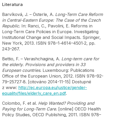
Literatura
Barvíková, J. – Österle, A.
Long-Term Care Reform
in Central-Eastern Europe: The Case of the Czech
Republic
. In: Ranci, C., Pavolini, E. Reforms in
Long-Term Care Policies in Europe. Investigating
Institutional Change and Social Impacts. Springer,
New York, 2013. ISBN 978–1‑4614–4501‑2, pp.
243–267.
Bettio, F. – Verashchagina, A.
Long-term care for
the elderly. Provisions and providers in 33
European countries
. Luxembourg: Publications
Office of the European Union, 2012. ISBN 978–92-
79–25727‑8. [citováno 2014-11-15] Dostupné
z www:
http://ec.europa.eu/justice/gender-
equality/files/elderly_care_en.pdf
.
Colombo, F. et al.
Help Wanted? Providing and
Paying for Long-Term Care
. [online] OECD Health
Policy Studies, OECD Publishing, 2011. ISBN 978–