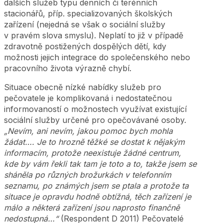
dalších služeb typu denních či terénních
stacionářů, příp. specializovaných školských
zařízení (nejedná se však o sociální služby
v pravém slova smyslu). Neplatí to již v případě
zdravotně postižených dospělých dětí, kdy
možnosti jejich integrace do společenského nebo
pracovního života výrazně chybí.
Situace obecně nízké nabídky služeb pro
pečovatele je komplikovaná i nedostatečnou
informovaností o možnostech využívat existující
sociální služby určené pro opečovávané osoby.
„Nevím, ani nevím, jakou pomoc bych mohla
žádat…. Je to hrozně těžké se dostat k nějakým
informacím, protože neexistuje žádné centrum,
kde by vám řekli tak tam je toto a to, takže jsem se
sháněla po různých brožurkách v telefonním
seznamu, po známých jsem se ptala a protože ta
situace je opravdu hodně obtížná, těch zařízení je
málo a některá zařízení jsou naprosto finančně
nedostupná…“
(Respondent D 2011) Pečovatelé