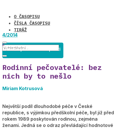
O ČASOPISU
ČÍSLA ČASOPISU
TIRÁŽ
4/2014
Rovné příležitosti v praxi
Rodinní pečovatelé: bez
nich by to nešlo
Miriam Kotrusová
Největší podíl dlouhodobé péče v České
republice, s výjimkou předškolní péče, byl již před
rokem 1989 poskytován rodinou, zejména
ženami. Jedná se o odraz převládající hodnotové