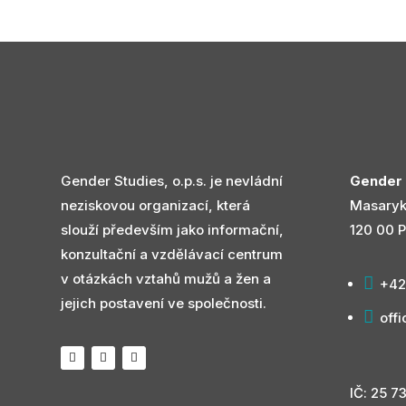
Gender Studies, o.p.s. je nevládní
Gender S
neziskovou organizací, která
Masaryk
slouží především jako informační,
120 00 P
konzultační a vzdělávací centrum
v otázkách vztahů mužů a žen a

+42
jejich postavení ve společnosti.

off
IČ: 25 7