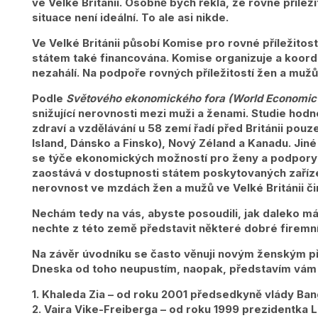
ve Velké Británii. Osobně bych řekla, že rovné přílež
situace není ideální. To ale asi nikde.
Ve Velké Británii působí Komise pro rovné příležitost
státem také financována. Komise organizuje a koordi
nezahálí. Na podpoře rovných příležitostí žen a mužů v
Podle
Světového ekonomického fora (World Economic
snižující nerovnosti mezi muži a ženami. Studie hodn
zdraví a vzdělávání u 58 zemí řadí před Británii po
Island, Dánsko a Finsko), Nový Zéland a Kanadu. Jiné
se týče ekonomických možností pro ženy a podpory s
zaostává v dostupnosti státem poskytovaných zařízen
nerovnost ve mzdách žen a mužů ve Velké Británii čin
Nechám tedy na vás, abyste posoudili, jak daleko má 
nechte z této země představit některé dobré firemní
Na závěr úvodníku se často věnuji novým ženským př
Dneska od toho neupustím, naopak, představím vám 
1. Khaleda Zia – od roku 2001 předsedkyně vlády Ba
2. Vaira Vike-Freiberga – od roku 1999 prezidentka L