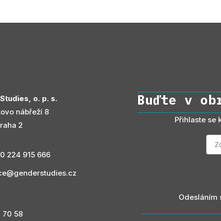
Buďte v ob
tudies, o. p. s.
ovo nábřeží 8
Přihlaste se
raha 2
0 224 915 666
ice@genderstudies.cz
Odesláním 
3 70 58