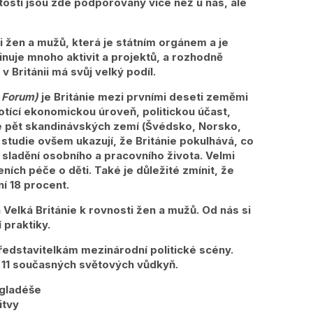
itosti jsou zde podporovány více než u nás, ale
i žen a mužů, která je státním orgánem a je
nuje mnoho aktivit a projektů, a rozhodně
 Británii má svůj velký podíl.
 Forum)
je Británie mezi prvními deseti zeměmi
otící ekonomickou úroveň, politickou účast,
uze pět skandinávských zemí (Švédsko, Norsko,
 studie ovšem ukazují, že Británie pokulhává, co
ladění osobního a pracovního života. Velmi
ích péče o děti. Také je důležité zmínit, že
í 18 procent.
Velká Británie k rovnosti žen a mužů. Od nás si
 praktiky.
edstavitelkám mezinárodní politické scény.
11 současných světových vůdkyň.
ngladéše
itvy