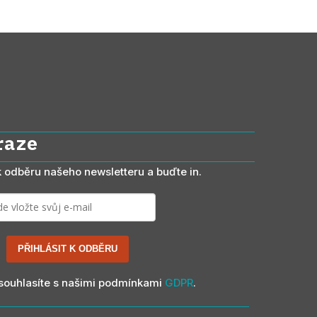
raze
 k odběru našeho newsletteru a buďte in.
PŘIHLÁSIT K ODBĚRU
souhlasíte s našimi podmínkami
GDPR
.