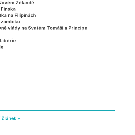
 Novém Zélandě
 Finska
ka na Filipínách
ozambiku
yně vlády na Svatém Tomáši a Principe
Libérie
le
í článek »