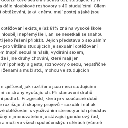
 dále hloubkové rozhovory s 40 studujícími. Cílem
í obtěžování, jaký k němu mají postoj a jaké jsou
í obtěžování existuje (až 81% zná na vysoké škole
 hlouběji nepřemýšleli, ani se nesetkali se snahou
 jeho řešení přiblížit. Jejich představa o sexuálním
 pro většinu studujících je sexuální obtěžování
m (např. sexuální násilí, vydírání sexem,
e i jiné druhy chování, které mají jen
civní pohledy a gesta, rozhovory o sexu, nepatřičné
i ženami a muži atd., mohou ve studujících
zjišťoval, jak rozšířené jsou mezi studujícími
í ze strany vyučujících. Při stanovení druhů
í podle L. Fitzgerald, která je v současné době
rozlišuje tři skupiny projevů – sexuální nátlak
vé obtěžování s využíváním stereotypních představ
lečným jmenovatelem je stávající genderový řád,
i a muži ve všech společenských sférách (včetně