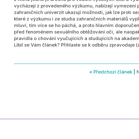
vycházejí z provedeného výzkumu, nabízejí vymezení po
zahraničních univerzit ukazují možnosti, jak lze proti s
které z výzkumu i ze studia zahraničních materiálů vyp
mluví, tím více se ho páchá, a proto hlavním doporuč
před fenoménem sexuálního obtěžování oči, ale naopak 
pravidla o chování vyučujících a studujících na akade
Líbil se Vám článek? Přihlaste se k odběru zpravodaje 
« Předchozí článek
|
N