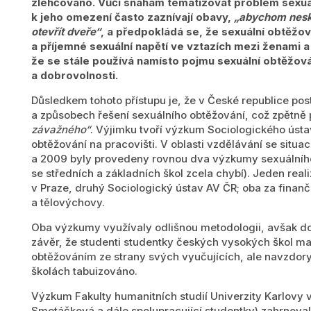
zlehčováno. Vůči snahám tematizovat problém sexuál
k jeho omezení často zaznívají obavy,
„abychom nesko
otevřít dveře“
, a předpokládá se, že sexuální obtěžov
a příjemné sexuální napětí ve vztazích mezi ženami a 
že se stále používá namísto pojmu sexuální obtěžová
a dobrovolnosti.
Důsledkem tohoto přístupu je, že v České republice po
a způsobech řešení sexuálního obtěžování, což zpětně 
závažného“
. Výjimku tvoří výzkum Sociologického ústa
obtěžování na pracovišti. V oblasti vzdělávání se situa
a 2009 byly provedeny rovnou dva výzkumy sexuálního
se středních a základních škol zcela chybí). Jeden real
v Praze, druhý Sociologický ústav AV ČR; oba za finanč
a tělovýchovy.
Oba výzkumy využívaly odlišnou metodologii, avšak do
závěr, že studenti studentky českých vysokých škol ma
obtěžováním ze strany svých vyučujících, ale navzdor
školách tabuizováno.
Výzkum Fakulty humanitních studií Univerzity Karlovy v P
Smetáčková a dále spolupracující studentky) zahrnoval d