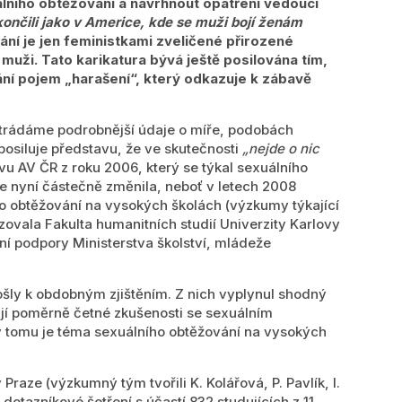
ního obtěžování a navrhnout opatření vedoucí
nčili jako v Americe, kde se muži bojí ženám
ání je jen feministkami zveličené přirozené
muži. Tato karikatura bývá ještě posilována tím,
ní pojem „harašení“, který odkazuje k zábavě
strádáme podrobnější údaje o míře, podobách
posiluje představu, že ve skutečnosti
„nejde o nic
vu AV ČR z roku 2006, který se týkal sexuálního
ce nyní částečně změnila, neboť v letech 2008
 obtěžování na vysokých školách (výzkumy týkající
izovala Fakulta humanitních studií Univerzity Karlovy
ní podpory Ministerstva školství, mládeže
šly k obdobným zjištěním. Z nich vyplynul shodný
jí poměrně četné zkušenosti se sexuálním
y tomu je téma sexuálního obtěžování na vysokých
raze (výzkumný tým tvořili K. Kolářová, P. Pavlík, I.
otazníkové šetření s účastí 832 studujících z 11