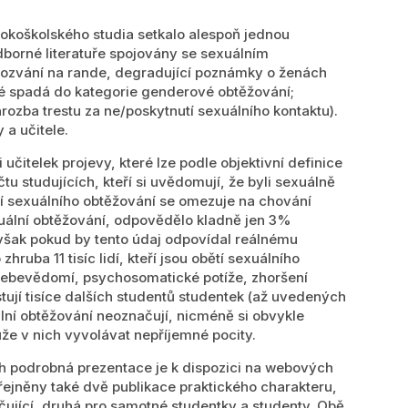
okoškolského studia setkalo alespoň jednou
dborné literatuře spojovány se sexuálním
pozvání na rande, degradující poznámky o ženách
eré spadá do kategorie genderové obtěžování;
 hrozba trestu za ne/poskytnutí sexuálního kontaktu).
 a učitele.
 učitelek projevy, které lze podle objektivní definice
u studujících, kteří si uvědomují, že byli sexuálně
í sexuálního obtěžování se omezuje na chování
xuální obtěžování, odpovědělo kladně jen 3%
však pokud by tento údaj odpovídal reálnému
hruba 11 tisíc lidí, kteří jsou obětí sexuálního
 sebevědomí, psychosomatické potíže, zhoršení
stují tisíce dalších studentů studentek (až uvedených
ální obtěžování neoznačují, nicméně si obvykle
ůže v nich vyvolávat nepříjemné pocity.
ich podrobná prezentace je k dispozici na webových
řejněny také dvě publikace praktického charakteru,
čující, druhá pro samotné studentky a studenty. Obě