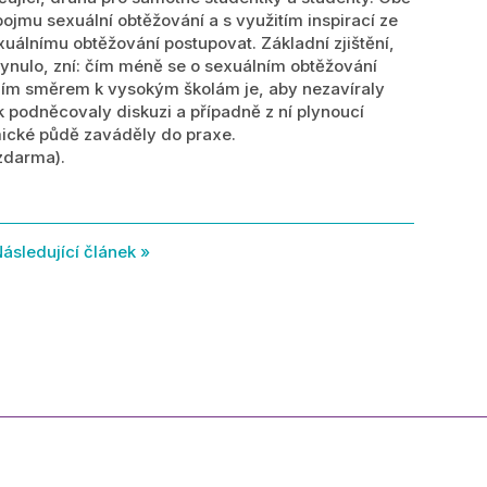
jmu sexuální obtěžování a s využitím inspirací ze
exuálnímu obtěžování postupovat. Základní zjištění,
lynulo, zní: čím méně se o sexuálním obtěžování
ením směrem k vysokým školám je, aby nezavíraly
podněcovaly diskuzi a případně z ní plynoucí
mické půdě zaváděly do praxe.
(zdarma).
ásledující článek »