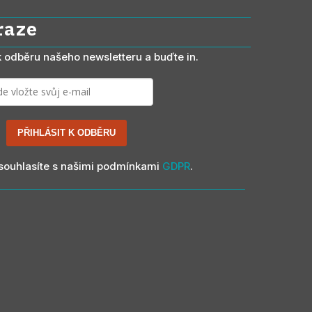
raze
 k odběru našeho newsletteru a buďte in.
PŘIHLÁSIT K ODBĚRU
souhlasíte s našimi podmínkami
GDPR
.