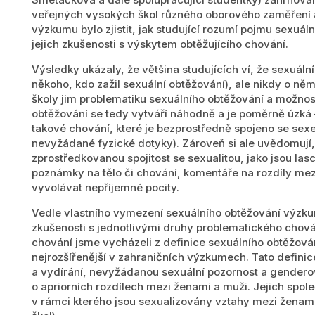
veřejných vysokých škol různého oborového zaměření a
výzkumu bylo zjistit, jak studující rozumí pojmu sexuáln
jejich zkušenosti s výskytem obtěžujícího chování.
Výsledky ukázaly, že většina studujících ví, že sexuáln
někoho, kdo zažil sexuální obtěžování), ale nikdy o něm
školy jim problematiku sexuálního obtěžování a možností
obtěžování se tedy vytváří náhodně a je poměrně úzká –
takové chování, které je bezprostředně spojeno se sexe
nevyžádané fyzické dotyky). Zároveň si ale uvědomují, ž
zprostředkovanou spojitost se sexualitou, jako jsou las
poznámky na tělo či chování, komentáře na rozdíly mez
vyvolávat nepříjemné pocity.
Vedle vlastního vymezení sexuálního obtěžování výzkum 
zkušenosti s jednotlivými druhy problematického chován
chování jsme vycházeli z definice sexuálního obtěžován
nejrozšířenější v zahraničních výzkumech. Tato definice 
a vydírání, nevyžádanou sexuální pozornost a gendero
o apriorních rozdílech mezi ženami a muži. Jejich spo
v rámci kterého jsou sexualizovány vztahy mezi ženam