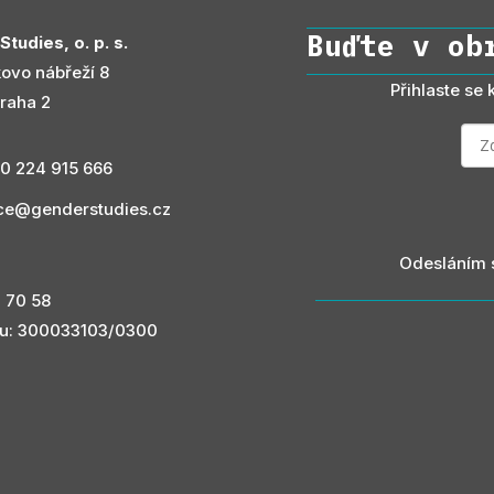
Buďte v ob
tudies, o. p. s.
ovo nábřeží 8
Přihlaste se
raha 2
0 224 915 666
ice@genderstudies.cz
Odesláním 
3 70 58
čtu: 300033103/0300