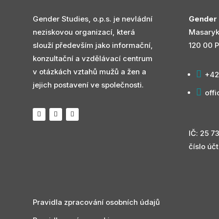
Gender Studies, o.p.s. je nevládní
Gender S
neziskovou organizací, která
Masaryk
slouží především jako informační,
120 00 P
konzultační a vzdělávací centrum
v otázkách vztahů mužů a žen a

+42
jejich postavení ve společnosti.

off
IČ: 25 7
číslo ú
Pravidla zpracování osobních údajů