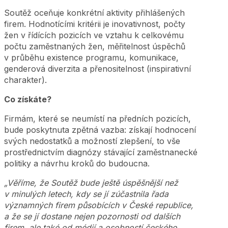
Soutěž oceňuje konkrétní aktivity přihlášených
firem. Hodnotícími kritérii je inovativnost, počty
žen v řídících pozicích ve vztahu k celkovému
počtu zaměstnaných žen, měřitelnost úspěchů
v průběhu existence programu, komunikace,
genderová diverzita a přenositelnost (inspirativní
charakter).
Co získáte?
Firmám, které se neumístí na předních pozicích,
bude poskytnuta zpětná vazba: získají hodnocení
svých nedostatků a možností zlepšení, to vše
prostřednictvím diagnózy stávající zaměstnanecké
politiky a návrhu kroků do budoucna.
„Věříme, že Soutěž bude ještě úspěšnější než
v minulých letech, kdy se jí zúčastnila řada
významných firem působících v České republice,
a že se jí dostane nejen pozornosti od dalších
firem, ale také od médií a osobností českého