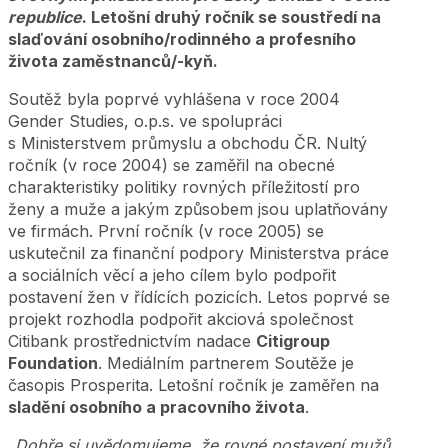
republice
. Letošní druhý ročník se soustředí na
slaďování osobního/rodinného a profesního
života zaměstnanců/-kyň.
Soutěž byla poprvé vyhlášena v roce 2004
Gender Studies, o.p.s. ve spolupráci
s Ministerstvem průmyslu a obchodu ČR. Nultý
ročník (v roce 2004) se zaměřil na obecné
charakteristiky politiky rovných příležitostí pro
ženy a muže a jakým způsobem jsou uplatňovány
ve firmách. První ročník (v roce 2005) se
uskutečnil za finanční podpory Ministerstva práce
a sociálních věcí a jeho cílem bylo podpořit
postavení žen v řídících pozicích. Letos poprvé se
projekt rozhodla podpořit akciová společnost
Citibank prostřednictvím nadace
Citigroup
Foundation
. Mediálním partnerem Soutěže je
časopis Prosperita. Letošní ročník je zaměřen na
sladění osobního a pracovního života
.
„Dobře si uvědomujeme, že rovné postavení mužů