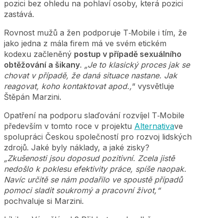
pozici bez ohledu na pohlaví osoby, která pozici
zastává.
Rovnost mužů a žen podporuje T‑Mobile i tím, že
jako jedna z mála firem má ve svém etickém
kodexu začleněný
postup v případě sexuálního
obtěžování a šikany
.
„Je to klasický proces jak se
chovat v případě, že daná situace nastane. Jak
reagovat, koho kontaktovat apod.,
“ vysvětluje
Štěpán Marzini.
Opatření na podporu slaďování rozvíjel T‑Mobile
především v tomto roce v projektu
Alternativa
ve
spolupráci Českou společností pro rozvoj lidských
zdrojů. Jaké byly náklady, a jaké zisky?
„Zkušenosti jsou doposud pozitivní. Zcela jistě
nedošlo k poklesu efektivity práce, spíše naopak.
Navíc určitě se nám podařilo ve spoustě případů
pomoci sladit soukromý a pracovní život,“
pochvaluje si Marzini.