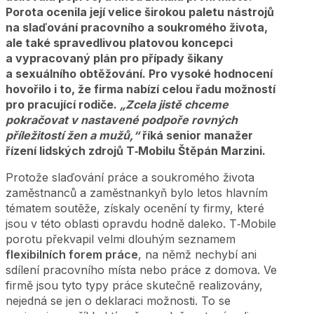
Porota ocenila její velice širokou paletu nástrojů
na slaďování pracovního a soukromého života,
ale také spravedlivou platovou koncepci
a vypracovaný plán pro případy šikany
a sexuálního obtěžování. Pro vysoké hodnocení
hovořilo i to, že firma nabízí celou řadu možností
pro pracující rodiče.
„Zcela jistě chceme
pokračovat v nastavené podpoře rovných
příležitostí žen a mužů,“
říká senior manažer
řízení lidských zdrojů T‑Mobilu Štěpán Marzini.
Protože slaďování práce a soukromého života
zaměstnanců a zaměstnankyň bylo letos hlavním
tématem soutěže, získaly ocenění ty firmy, které
jsou v této oblasti opravdu hodně daleko. T‑Mobile
porotu překvapil velmi dlouhým seznamem
flexibilních forem práce
, na němž nechybí ani
sdílení pracovního místa nebo práce z domova. Ve
firmě jsou tyto typy práce skutečně realizovány,
nejedná se jen o deklaraci možnosti. To se