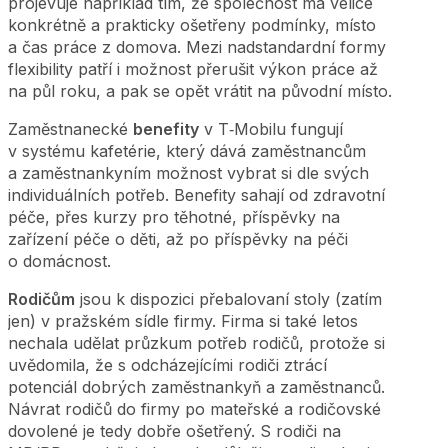
projevuje například tím, že společnost má velice
konkrétně a prakticky ošetřeny podmínky, místo
a čas práce z domova. Mezi nadstandardní formy
flexibility patří i možnost přerušit výkon práce až
na půl roku, a pak se opět vrátit na původní místo.
Zaměstnanecké
benefity
v T‑Mobilu fungují
v systému kafetérie, který dává zaměstnancům
a zaměstnankyním možnost vybrat si dle svých
individuálních potřeb. Benefity sahají od zdravotní
péče, přes kurzy pro těhotné, příspěvky na
zařízení péče o děti, až po příspěvky na péči
o domácnost.
Rodičům
jsou k dispozici přebalovaní stoly (zatím
jen) v pražském sídle firmy. Firma si také letos
nechala udělat průzkum potřeb rodičů, protože si
uvědomila, že s odcházejícími rodiči ztrácí
potenciál dobrých zaměstnankyň a zaměstnanců.
Návrat rodičů do firmy po mateřské a rodičovské
dovolené je tedy dobře ošetřený. S rodiči na