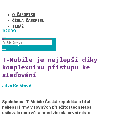
O ČASOPISU
ČÍSLA ČASOPISU
TIRÁŽ
1/2009
Rovné příležitosti v praxi
T‑Mobile je nejlepší díky
komplexnímu přístupu ke
slaďování
Jitka Kolářová
Společnost T‑Mobile Česká republika o titul
nejlepší firmy v rovných příležitostech letos
usilovala poprvé, a hned získala první místo.