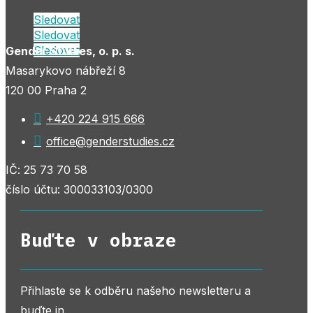
Sledovat
Sledovat
Sledovat
Gender Studies, o. p. s.
Masarykovo nábřeží 8
120 00 Praha 2

+420 224 915 666

office@genderstudies.cz
IČ: 25 73 70 58
číslo účtu: 300033103/0300
Buďte v obraze
Přihlaste se k odběru našeho newsletteru a
buďte in.