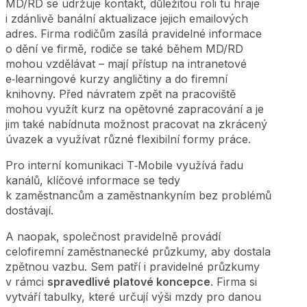
MD/RD se udržuje kontakt, důležitou roli tu hraje
i zdánlivě banální aktualizace jejich emailových
adres. Firma rodičům zasílá pravidelné informace
o dění ve firmě, rodiče se také během MD/RD
mohou vzdělávat – mají přístup na intranetové
e‑learningové kurzy angličtiny a do firemní
knihovny. Před návratem zpět na pracoviště
mohou využít kurz na opětovné zapracování a je
jim také nabídnuta možnost pracovat na zkrácený
úvazek a využívat různé flexibilní formy práce.
Pro interní komunikaci T‑Mobile využívá řadu
kanálů, klíčové informace se tedy
k zaměstnancům a zaměstnankyním bez problémů
dostávají.
A naopak, společnost pravidelně provádí
celofiremní zaměstnanecké průzkumy, aby dostala
zpětnou vazbu. Sem patří i pravidelné průzkumy
v rámci
spravedlivé platové koncepce
. Firma si
vytváří tabulky, které určují výši mzdy pro danou