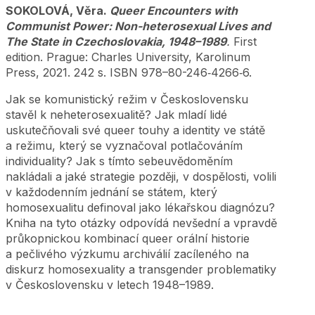
SOKOLOVÁ, Věra.
Queer Encounters with
Communist Power: Non-heterosexual Lives and
The State in Czechoslovakia, 1948–1989
.
First
edition. Prague: Charles University, Karolinum
Press, 2021. 242 s. ISBN 978–80-246‑4266‑6.
Jak se komunistický režim v Československu
stavěl k neheterosexualitě? Jak mladí lidé
uskutečňovali své queer touhy a identity ve státě
a režimu, který se vyznačoval potlačováním
individuality? Jak s tímto sebeuvědoměním
nakládali a jaké strategie později, v dospělosti, volili
v každodenním jednání se státem, který
homosexualitu definoval jako lékařskou diagnózu?
Kniha na tyto otázky odpovídá nevšední a vpravdě
průkopnickou kombinací queer orální historie
a pečlivého výzkumu archiválií zacíleného na
diskurz homosexuality a transgender problematiky
v Československu v letech 1948–1989.