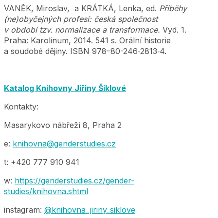
VANĚK, Miroslav, a KRÁTKÁ, Lenka, ed.
Příběhy
(ne)obyčejných profesí: česká společnost
v období tzv. normalizace a transformace.
Vyd. 1.
Praha: Karolinum, 2014. 541 s. Orální historie
a soudobé dějiny. ISBN 978–80-246‑2813‑4.
Katalog Knihovny Jiřiny Šiklové
Kontakty:
Masarykovo nábřeží 8, Praha 2
e:
knihovna@genderstudies.cz
t: +420 777 910 941
w:
https://genderstudies.cz/gender-
studies/knihovna.shtml
instagram:
@knihovna_jiriny_siklove