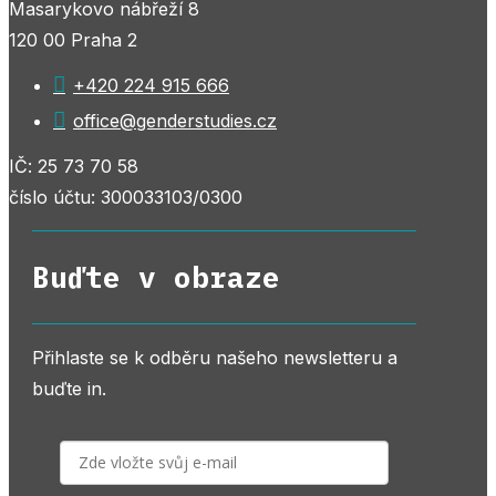
Masarykovo nábřeží 8
120 00 Praha 2

+420 224 915 666

office@genderstudies.cz
IČ: 25 73 70 58
číslo účtu: 300033103/0300
Buďte v obraze
Přihlaste se k odběru našeho newsletteru a
buďte in.