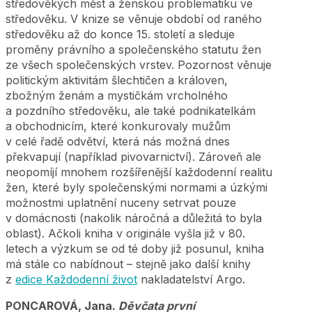
středověkých měst a ženskou problematiku ve
středověku. V knize se věnuje období od raného
středověku až do konce 15. století a sleduje
proměny právního a společenského statutu žen
ze všech společenských vrstev. Pozornost věnuje
politickým aktivitám šlechtičen a královen,
zbožným ženám a mystičkám vrcholného
a pozdního středověku, ale také podnikatelkám
a obchodnicím, které konkurovaly mužům
v celé řadě odvětví, která nás možná dnes
překvapují (například pivovarnictví). Zároveň ale
neopomíjí mnohem rozšířenější každodenní realitu
žen, které byly společenskými normami a úzkými
možnostmi uplatnění nuceny setrvat pouze
v domácnosti (nakolik náročná a důležitá to byla
oblast). Ačkoli kniha v originále vyšla již v 80.
letech a výzkum se od té doby již posunul, kniha
má stále co nabídnout – stejně jako další knihy
z
edice Každodenní život
nakladatelství Argo.
PONCAROVÁ, Jana.
Děvčata první