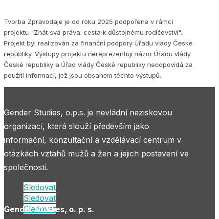
Tvorba Zpravodaje je od roku 2025 podpořena v rámci
projektu "Znát svá práva: cesta k důstojnému rodičovství".
Projekt byl realizován za finanční podpory Úřadu vlády České
republiky. Výstupy projektu nereprezentují názor Úřadu vlády
České republiky a Úřad vlády České republiky neodpovídá za
použití informací, jež jsou obsahem těchto výstupů.
Gender Studies, o.p.s. je nevládní neziskovou
organizací, která slouží především jako
informační, konzultační a vzdělávací centrum v
otázkách vztahů mužů a žen a jejich postavení ve
společnosti.
Sledovat
Sledovat
Sledovat
Gender Studies, o. p. s.