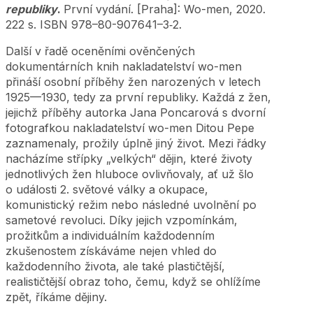
republiky
.
První vydání. [Praha]: Wo-men, 2020.
222 s. ISBN 978–80-907641–3‑2.
Další v řadě oceněními ověnčených
dokumentárních knih nakladatelství wo-men
přináší osobní příběhy žen narozených v letech
1925—1930, tedy za první republiky. Každá z žen,
jejichž příběhy autorka Jana Poncarová s dvorní
fotografkou nakladatelství wo-men Ditou Pepe
zaznamenaly, prožily úplně jiný život. Mezi řádky
nacházíme střípky „velkých“ dějin, které životy
jednotlivých žen hluboce ovlivňovaly, ať už šlo
o události 2. světové války a okupace,
komunistický režim nebo následné uvolnění po
sametové revoluci. Díky jejich vzpomínkám,
prožitkům a individuálním každodenním
zkušenostem získáváme nejen vhled do
každodenního života, ale také plastičtější,
realističtější obraz toho, čemu, když se ohlížíme
zpět, říkáme dějiny.