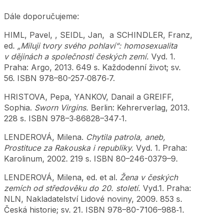
Dále doporučujeme:
HIML, Pavel, , SEIDL, Jan, a SCHINDLER, Franz,
ed.
„Miluji tvory svého pohlaví“: homosexualita
v dějinách a společnosti českých zemí.
Vyd. 1.
Praha: Argo, 2013. 649 s. Každodenní život; sv.
56. ISBN 978–80-257‑0876‑7.
HRISTOVA, Pepa, YANKOV, Danail a GREIFF,
Sophia.
Sworn Virgins.
Berlin: Kehrerverlag, 2013.
228 s. ISBN 978–3‑86828–347‑1.
LENDEROVÁ, Milena.
Chytila patrola, aneb,
Prostituce za Rakouska i republiky.
Vyd. 1. Praha:
Karolinum, 2002. 219 s. ISBN 80–246-0379–9.
LENDEROVÁ, Milena, ed. et al.
Žena v českých
zemích od středověku do 20. století.
Vyd.1. Praha:
NLN, Nakladatelství Lidové noviny, 2009. 853 s.
Česká historie; sv. 21. ISBN 978–80-7106–988‑1.