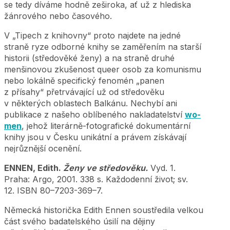
se tedy díváme hodně zeširoka, ať už z hlediska
žánrového nebo časového.
V „Tipech z knihovny“ proto najdete na jedné
straně ryze odborné knihy se zaměřením na starší
historii (středověké ženy) a na straně druhé
menšinovou zkušenost queer osob za komunismu
nebo lokálně specifický fenomén „panen
z přísahy“ přetrvávající už od středověku
v některých oblastech Balkánu. Nechybí ani
publikace z našeho oblíbeného nakladatelství
wo-
men
, jehož literárně-fotografické dokumentární
knihy jsou v Česku unikátní a právem získávají
nejrůznější ocenění.
ENNEN, Edith.
Ženy ve středověku.
Vyd. 1.
Praha: Argo, 2001. 338 s. Každodenní život; sv.
12. ISBN 80–7203-369–7.
Německá historička Edith Ennen soustředila velkou
část svého badatelského úsilí na dějiny