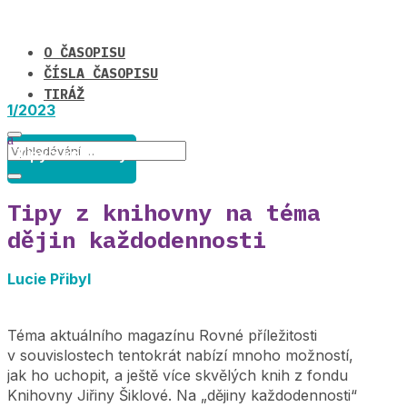
O ČASOPISU
ČÍSLA ČASOPISU
TIRÁŽ
1/2023
Tipy z knihovny
Tipy z knihovny na téma
dějin každodennosti
Lucie Přibyl
Téma aktuálního magazínu Rovné příležitosti
v souvislostech tentokrát nabízí mnoho možností,
jak ho uchopit, a ještě více skvělých knih z fondu
Knihovny Jiřiny Šiklové. Na „dějiny každodennosti“