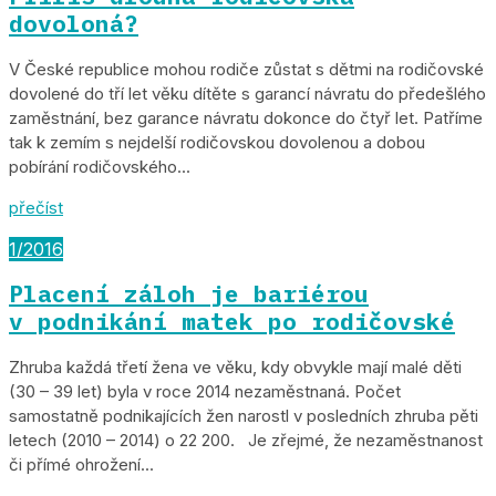
dovoloná?
V České republice mohou rodiče zůstat s dětmi na rodičovské
dovolené do tří let věku dítěte s garancí návratu do předešlého
zaměstnání, bez garance návratu dokonce do čtyř let. Patříme
tak k zemím s nejdelší rodičovskou dovolenou a dobou
pobírání rodičovského...
přečíst
1/2016
Placení záloh je bariérou
v podnikání matek po rodičovské
Zhruba každá třetí žena ve věku, kdy obvykle mají malé děti
(30 – 39 let) byla v roce 2014 nezaměstnaná. Počet
samostatně podnikajících žen narostl v posledních zhruba pěti
letech (2010 – 2014) o 22 200. Je zřejmé, že nezaměstnanost
či přímé ohrožení...