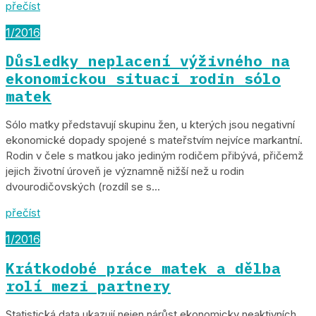
přečíst
1/2016
Důsledky neplacení výživného na
ekonomickou situaci rodin sólo
matek
Sólo matky představují skupinu žen, u kterých jsou negativní
ekonomické dopady spojené s mateřstvím nejvíce markantní.
Rodin v čele s matkou jako jediným rodičem přibývá, přičemž
jejich životní úroveň je významně nižší než u rodin
dvourodičovských (rozdíl se s...
přečíst
1/2016
Krátkodobé práce matek a dělba
rolí mezi partnery
Statistická data ukazují nejen nárůst ekonomicky neaktivních