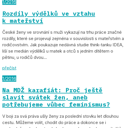
1/2016
Rozdíly výdělků ve vztahu
k mateřství
České ženy ve srovnání s muži vykazují na trhu práce značné
rozdíly, které se projevují zejména v souvislosti s mateřstvím a
rodičovstvím. Jak poukazuje nedávná studie think-tanku IDEA,
liší se medián výdělků u matek a otců s jedním dítětem o
pětinu, u rodičů dvou...
přečíst
1/2016
Na MDŽ karafiát: Proč ještě
slavit svátek žen, aneb
potřebujeme vůbec feminismus?
V boji za svá práva ušly ženy za poslední stovku let dlouhou
cestu. Můžeme volit, chodit do práce a dokonce se i