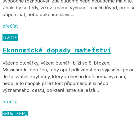
svobodně rozhodovat, zda budeme nebo nebudeme mít dítě.
Zdálo by se tedy, že už „máme vyhráno“ a není důvod, proč si
připomínat, nebo dokonce slavit...
přečíst
1/2016
Ekonomické dopady mateřství
Vážené čtenářky, vážení čtenáři, blíží se 8. březen,
Mezinárodní den žen, tedy opět příležitost pro vyjasnění pozic.
Je to svátek zbytečný, který v dnešní době nemá význam,
nebo je to naopak příležitost připomenout si něco
významného, cestu, po které jsme ale ještě...
přečíst
SHOW FEW