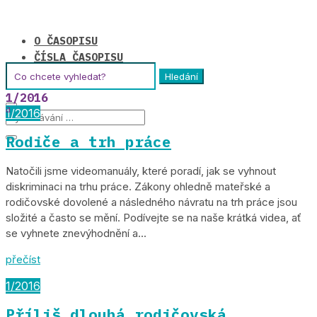
O ČASOPISU
ČÍSLA ČASOPISU
Hledat:
TIRÁŽ
1/2016
1/2016
Rodiče a trh práce
Natočili jsme videomanuály, které poradí, jak se vyhnout
diskriminaci na trhu práce. Zákony ohledně mateřské a
rodičovské dovolené a následného návratu na trh práce jsou
složité a často se mění. Podívejte se na naše krátká videa, ať
se vyhnete znevýhodnění a...
přečíst
1/2016
Příliš dlouhá rodičovská