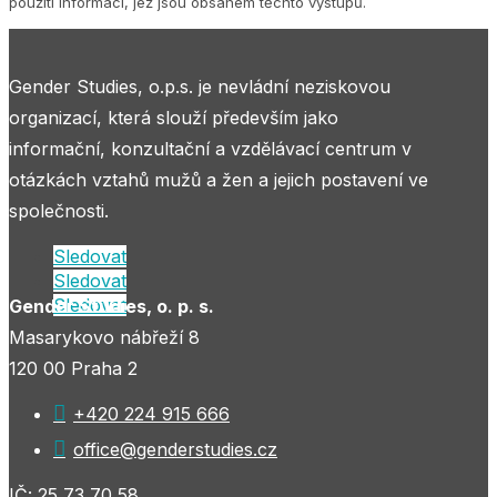
použití informací, jež jsou obsahem těchto výstupů.
Gender Studies, o.p.s. je nevládní neziskovou
organizací, která slouží především jako
informační, konzultační a vzdělávací centrum v
otázkách vztahů mužů a žen a jejich postavení ve
společnosti.
Sledovat
Sledovat
Sledovat
Gender Studies, o. p. s.
Masarykovo nábřeží 8
120 00 Praha 2

+420 224 915 666

office@genderstudies.cz
IČ: 25 73 70 58