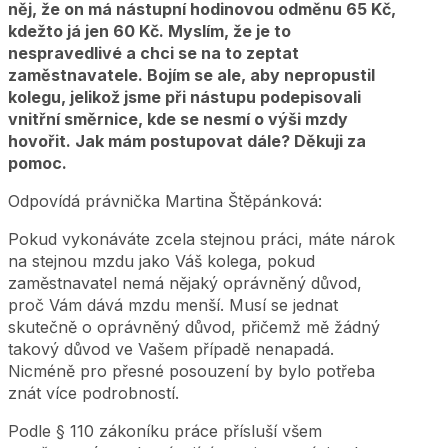
něj, že on má nástupní hodinovou odměnu 65 Kč,
kdežto já jen 60 Kč. Myslím, že je to
nespravedlivé a chci se na to zeptat
zaměstnavatele. Bojím se ale, aby nepropustil
kolegu, jelikož jsme při nástupu podepisovali
vnitřní směrnice, kde se nesmí o výši mzdy
hovořit. Jak mám postupovat dále? Děkuji za
pomoc.
Odpovídá právnička Martina Štěpánková:
Pokud vykonáváte zcela stejnou práci, máte nárok
na stejnou mzdu jako Váš kolega, pokud
zaměstnavatel nemá nějaký oprávněný důvod,
proč Vám dává mzdu menší. Musí se jednat
skutečně o oprávněný důvod, přičemž mě žádný
takový důvod ve Vašem případě nenapadá.
Nicméně pro přesné posouzení by bylo potřeba
znát více podrobností.
Podle § 110 zákoníku práce přísluší všem