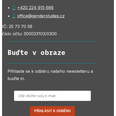

+420 224 915 666

office@genderstudies.cz
IČ: 25 73 70 58
číslo účtu: 300033103/0300
Buďte v obraze
Přihlaste se k odběru našeho newsletteru a
buďte in.
PŘIHLÁSIT K ODBĚRU