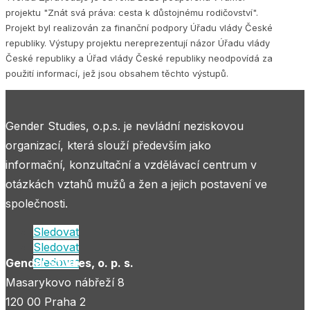
projektu "Znát svá práva: cesta k důstojnému rodičovství".
Projekt byl realizován za finanční podpory Úřadu vlády České
republiky. Výstupy projektu nereprezentují názor Úřadu vlády
České republiky a Úřad vlády České republiky neodpovídá za
použití informací, jež jsou obsahem těchto výstupů.
Gender Studies, o.p.s. je nevládní neziskovou
organizací, která slouží především jako
informační, konzultační a vzdělávací centrum v
otázkách vztahů mužů a žen a jejich postavení ve
společnosti.
Sledovat
Sledovat
Sledovat
Gender Studies, o. p. s.
Masarykovo nábřeží 8
120 00 Praha 2