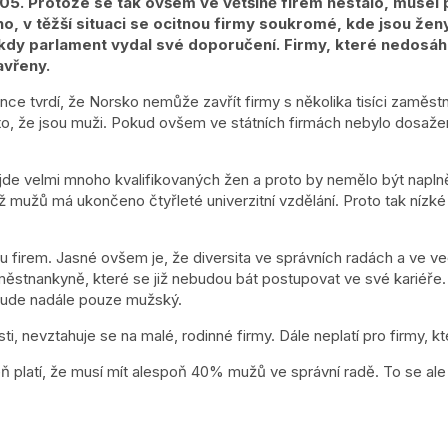
5. Protože se tak ovšem ve většině firem nestalo, musel p
o, v těžší situaci se ocitnou firmy soukromé, kde jsou že
kdy parlament vydal své doporučení. Firmy, které nedosáh
vřeny.
vrdí, že Norsko nemůže zavřít firmy s několika tisíci zaměstnanc
, že jsou muži. Pokud ovšem ve státních firmách nebylo dosažení
najde velmi mnoho kvalifikovaných žen a proto by nemělo být napl
 mužů má ukončeno čtyřleté univerzitní vzdělání. Proto tak nízk
du firem. Jasné ovšem je, že diversita ve správních radách a ve 
aměstnankyně, které se již nebudou bát postupovat ve své kariéře
ebude nadále pouze mužský.
i, nevztahuje se na malé, rodinné firmy. Dále neplatí pro firmy,
ň platí, že musí mít alespoň 40% mužů ve správní radě. To se ale