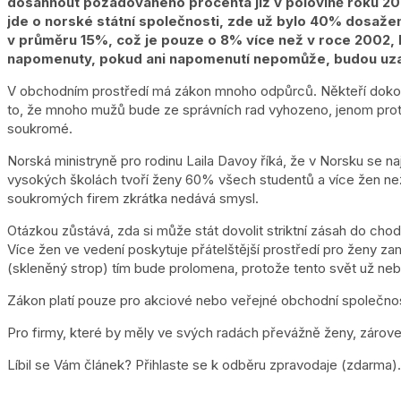
dosáhnout požadovaného procenta již v polovině roku 200
jde o norské státní společnosti, zde už bylo 40% dosažen
v průměru 15%, což je pouze o 8% více než v roce 2002, 
napomenuty, pokud ani napomenutí nepomůže, budou uza
V obchodním prostředí má zákon mnoho odpůrců. Někteří dokonce t
to, že mnoho mužů bude ze správních rad vyhozeno, jenom proto
soukromé.
Norská ministryně pro rodinu Laila Davoy říká, že v Norsku se 
vysokých školách tvoří ženy 60% všech studentů a více žen než
soukromých firem zkrátka nedává smysl.
Otázkou zůstává, zda si může stát dovolit striktní zásah do cho
Více žen ve vedení poskytuje přátelštější prostředí pro ženy z
(skleněný strop) tím bude prolomena, protože tento svět už n
Zákon platí pouze pro akciové nebo veřejné obchodní společnost
Pro firmy, které by měly ve svých radách převážně ženy, zárove
Líbil se Vám článek? Přihlaste se k odběru zpravodaje (zdarma).