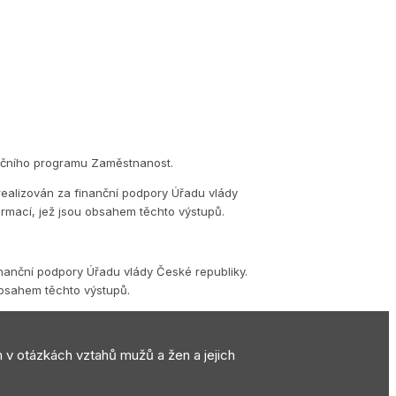
eračního programu Zaměstnanost.
realizován za finanční podpory Úřadu vlády
ormací, jež jsou obsahem těchto výstupů.
inanční podpory Úřadu vlády České republiky.
obsahem těchto výstupů.
m v otázkách vztahů mužů a žen a jejich