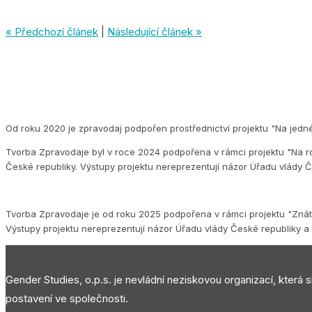
« Předchozí článek
|
Následující článek »
Od roku 2020 je zpravodaj podpořen prostřednictví projektu "Na jedn
Tvorba Zpravodaje byl v roce 2024 podpořena v rámci projektu "Na ro
České republiky. Výstupy projektu nereprezentují názor Úřadu vlády Č
Tvorba Zpravodaje je od roku 2025 podpořena v rámci projektu "Znát s
Výstupy projektu nereprezentují názor Úřadu vlády České republiky a 
Gender Studies, o.p.s. je nevládní neziskovou organizací, která 
postavení ve společnosti.