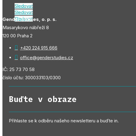
Sledovat
Sledovat
Sledovat
Gender Studies, o. p. s.
Masarykovo nábřeží 8
120 00 Praha 2

+420 224 915 666

office@genderstudies.cz
IČ: 25 73 70 58
číslo účtu: 300033103/0300
Buďte v obraze
Přihlaste se k odběru našeho newsletteru a buďte in.