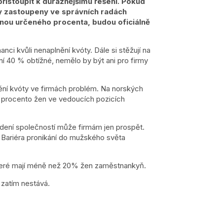
řistoupit k důraznějšímu řešení. Pokud
ny zastoupeny ve správních radách
nou určeného procenta, budou oficiálně
i kvůli nenaplnění kvóty. Dále si stěžují na
 40 % obtížné, nemělo by být ani pro firmy
nění kvóty ve firmách problém. Na norských
é procento žen ve vedoucích pozicích
vedení společností může firmám jen prospět.
. Bariéra pronikání do mužského světa
 které mají méně než 20% žen zaměstnankyň.
 zatím nestává.