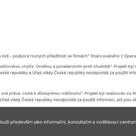
é lodi - podpora rovných příležitostí ve firmách" financovaného z Op
dičovskou chytře. Osvětou a poradenstvím proti chudobě". Projekt byl 
eské republiky a Úřad vlády České republiky neodpovídá za použití inf
vá práva: cesta k důstojnému rodičovství". Projekt byl realizován za f
Úřad vlády České republiky neodpovídá za použití informací, jež jsou 
slouží především jako informační, konzultační a vzdělávací centru