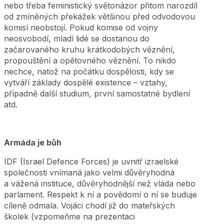
nebo třeba feministický světonázor přitom narozdíl
od zmíněných překážek většinou před odvodovou
komisí neobstojí. Pokud komise od vojny
neosvobodí, mladí lidé se dostanou do
začarovaného kruhu krátkodobých věznění,
propouštění a opětovného věznění. To nikdo
nechce, natož na počátku dospělosti, kdy se
vytváří základy dospělé existence – vztahy,
případně další studium, první samostatné bydlení
atd.
Armáda je bůh
IDF (Israel Defence Forces) je uvnitř izraelské
společnosti vnímaná jako velmi důvěryhodná
a vážená instituce, důvěryhodnější než vláda nebo
parlament. Respekt k ní a povědomí o ní se buduje
cíleně odmala. Vojáci chodí již do mateřských
školek (vzpomeňme na prezentaci