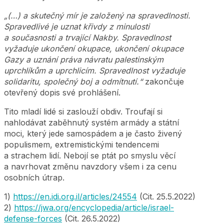
„(…) a skutečný mír je založený na spravedlnosti.
Spravedlivé je uznat křivdy z minulosti
a současnosti a trvající Nakby. Spravedlnost
vyžaduje ukončení okupace, ukončení okupace
Gazy a uznání práva návratu palestinským
uprchlíkům a uprchlicím. Spravedlnost vyžaduje
solidaritu, společný boj a odmítnutí.“
zakončuje
otevřený dopis své prohlášení.
Tito mladí lidé si zaslouží obdiv. Troufají si
nahlodávat zaběhnutý systém armády a státní
moci, který jede samospádem a je často živený
populismem, extremistickými tendencemi
a strachem lidí. Nebojí se ptát po smyslu věcí
a navrhovat změnu navzdory všem i za cenu
osobních útrap.
1)
https://en.idi.org.il/articles/24554
(Cit. 25.5.2022)
2)
https://jwa.org/encyclopedia/article/israel-
defense-forces
(Cit. 26.5.2022)