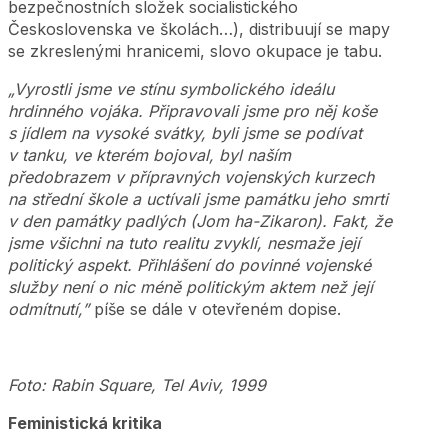
bezpečnostních složek socialistického
Československa ve školách…), distribuují se mapy
se zkreslenými hranicemi, slovo okupace je tabu.
„Vyrostli jsme ve stínu symbolického ideálu
hrdinného vojáka. Připravovali jsme pro něj koše
s jídlem na vysoké svátky, byli jsme se podívat
v tanku, ve kterém bojoval, byl naším
předobrazem v přípravných vojenských kurzech
na střední škole a uctívali jsme památku jeho smrti
v den památky padlých (Jom ha-Zikaron). Fakt, že
jsme všichni na tuto realitu zvyklí, nesmaže její
politický aspekt. Přihlášení do povinné vojenské
služby není o nic méně politickým aktem než její
odmítnutí,”
píše se dále v otevřeném dopise.
Foto: Rabin Square, Tel Aviv, 1999
Feministická kritika