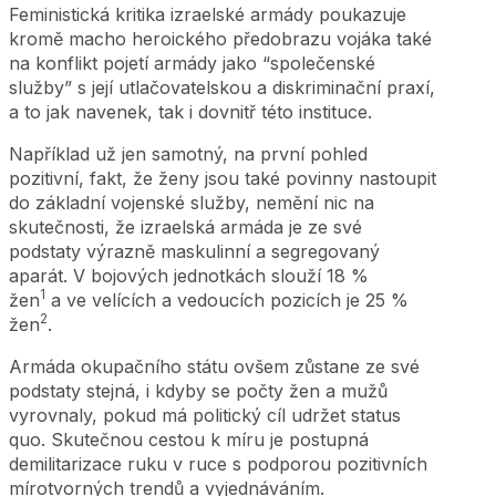
Feministická kritika izraelské armády poukazuje
kromě macho heroického předobrazu vojáka také
na konflikt pojetí armády jako “společenské
služby” s její utlačovatelskou a diskriminační praxí,
a to jak navenek, tak i dovnitř této instituce.
Například už jen samotný, na první pohled
pozitivní, fakt, že ženy jsou také povinny nastoupit
do základní vojenské služby, nemění nic na
skutečnosti, že izraelská armáda je ze své
podstaty výrazně maskulinní a segregovaný
aparát. V bojových jednotkách slouží 18 %
1
žen
a ve velících a vedoucích pozicích je 25 %
2
žen
.
Armáda okupačního státu ovšem zůstane ze své
podstaty stejná, i kdyby se počty žen a mužů
vyrovnaly, pokud má politický cíl udržet status
quo. Skutečnou cestou k míru je postupná
demilitarizace ruku v ruce s podporou pozitivních
mírotvorných trendů a vyjednáváním.