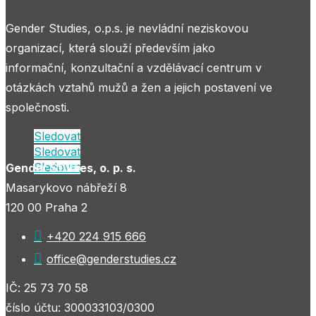
Gender Studies, o.p.s. je nevládní neziskovou
organizací, která slouží především jako
informační, konzultační a vzdělávací centrum v
otázkách vztahů mužů a žen a jejich postavení ve
společnosti.
Sledovat
Sledovat
Sledovat
Gender Studies, o. p. s.
Masarykovo nábřeží 8
120 00 Praha 2

+420 224 915 666

office@genderstudies.cz
IČ: 25 73 70 58
číslo účtu: 300033103/0300