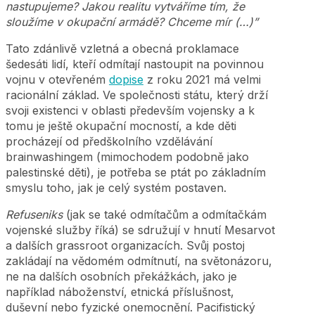
nastupujeme? Jakou realitu vytváříme tím, že
sloužíme v okupační armádě? Chceme mír (…)”
Tato zdánlivě vzletná a obecná proklamace
šedesáti lidí, kteří odmítají nastoupit na povinnou
vojnu v otevřeném
dopise
z roku 2021 má velmi
racionální základ. Ve společnosti státu, který drží
svoji existenci v oblasti především vojensky a k
tomu je ještě okupační mocností, a kde děti
procházejí od předškolního vzdělávání
brainwashingem (mimochodem podobně jako
palestinské děti), je potřeba se ptát po základním
smyslu toho, jak je celý systém postaven.
Refuseniks
(jak se také odmítačům a odmítačkám
vojenské služby říká) se sdružují v hnutí Mesarvot
a dalších grassroot organizacích. Svůj postoj
zakládají na vědomém odmítnutí, na světonázoru,
ne na dalších osobních překážkách, jako je
například náboženství, etnická příslušnost,
duševní nebo fyzické onemocnění. Pacifistický