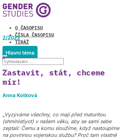
O ČASOPISU
ČÍSLA ČASOPISU
2/2022
TIRÁŽ
Hlavní téma
Zastavit, stát, chceme
mír!
Anna Kotková
„Vyzýváme všechny, co mají před maturitou
(shministiyot) v našem věku, aby se sami sebe
zeptali: Čemu a komu sloužíme, když nastoupíme
na povinnou vojenskou službu? Proč tam vlastně