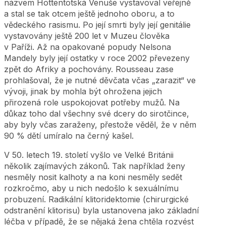
názvem Hottentotská Venuše vystavoval veřejně
a stal se tak otcem ještě jednoho oboru, a to
vědeckého rasismu. Po její smrti byly její genitálie
vystavovány ještě 200 let v Muzeu člověka
v Paříži. Až na opakované popudy Nelsona
Mandely byly její ostatky v roce 2002 převezeny
zpět do Afriky a pochovány. Rousseau zase
prohlašoval, že je nutné děvčata včas „zarazit“ ve
vývoji, jinak by mohla být ohrožena jejich
přirozená role uspokojovat potřeby mužů. Na
důkaz toho dal všechny své dcery do sirotčince,
aby byly včas zaraženy, přestože věděl, že v něm
90 % dětí umíralo na černý kašel.
V 50. letech 19. století vyšlo ve Velké Británii
několik zajímavých zákonů. Tak například ženy
nesměly nosit kalhoty a na koni nesměly sedět
rozkročmo, aby u nich nedošlo k sexuálnímu
probuzení. Radikální klitoridektomie (chirurgické
odstranění klitorisu) byla ustanovena jako základní
léčba v případě, že se nějaká žena chtěla rozvést