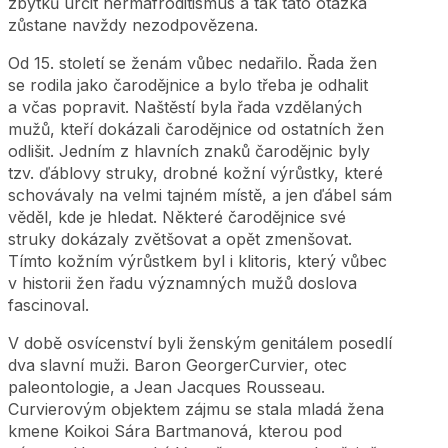
zbytků určit hermafroditismus a tak tato otázka
zůstane navždy nezodpovězena.
Od 15. století se ženám vůbec nedařilo. Řada žen
se rodila jako čarodějnice a bylo třeba je odhalit
a včas popravit. Naštěstí byla řada vzdělaných
mužů, kteří dokázali čarodějnice od ostatních žen
odlišit. Jedním z hlavních znaků čarodějnic byly
tzv. ďáblovy struky, drobné kožní výrůstky, které
schovávaly na velmi tajném místě, a jen ďábel sám
věděl, kde je hledat. Některé čarodějnice své
struky dokázaly zvětšovat a opět zmenšovat.
Tímto kožním výrůstkem byl i klitoris, který vůbec
v historii žen řadu významných mužů doslova
fascinoval.
V době osvícenství byli ženským genitálem posedlí
dva slavní muži. Baron GeorgerCurvier, otec
paleontologie, a Jean Jacques Rousseau.
Curvierovým objektem zájmu se stala mladá žena
kmene Koikoi Sára Bartmanová, kterou pod