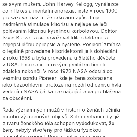
se svým mužem. John Harvey Kellogg, vynálezce
cornflakes a mentální anorexie, ještě v roce 1900
prosazoval názor, že rakovinu způsobuje
nadměrná stimulace klitorisu a nejlépe se léčí
poléváním klitorisu kyselinou karbolovou. Doktor
Issac Brown zase považoval klitoridektomii za
nejlepší léčbu epilepsie a hysterie. Poslední zmínka
o legálně provedené klitoridektomii je k dohledání
z roku 1958 a byla provedena u 5letého děvčete
v USA. Fascinace ženským genitálem tím ale
zdaleka nekončí. V roce 1972 NASA odesílá do
vesmíru sondu Pioneer, kde je žena zobrazena
jako bezpohlavní, protože na rozdíl od penisu byla
vedením NASA čárka naznačující labia prohlášena
za obscénní.
Řada významných mužů v historii o ženách učinila
mnoho významných objevů. Schopenhauer byl již
z tvaru ženského těla schopen vydedukovat, že
ženy nebyly stvořeny pro těžkou fyzickou
a mentální činnost. Považoval je za vývojové