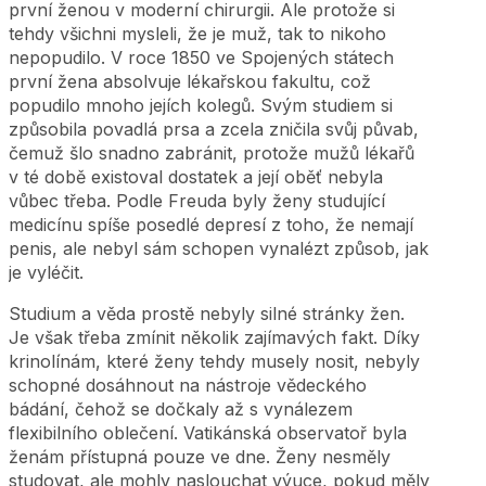
první ženou v moderní chirurgii. Ale protože si
tehdy všichni mysleli, že je muž, tak to nikoho
nepopudilo. V roce 1850 ve Spojených státech
první žena absolvuje lékařskou fakultu, což
popudilo mnoho jejích kolegů. Svým studiem si
způsobila povadlá prsa a zcela zničila svůj půvab,
čemuž šlo snadno zabránit, protože mužů lékařů
v té době existoval dostatek a její oběť nebyla
vůbec třeba. Podle Freuda byly ženy studující
medicínu spíše posedlé depresí z toho, že nemají
penis, ale nebyl sám schopen vynalézt způsob, jak
je vyléčit.
Studium a věda prostě nebyly silné stránky žen.
Je však třeba zmínit několik zajímavých fakt. Díky
krinolínám, které ženy tehdy musely nosit, nebyly
schopné dosáhnout na nástroje vědeckého
bádání, čehož se dočkaly až s vynálezem
flexibilního oblečení. Vatikánská observatoř byla
ženám přístupná pouze ve dne. Ženy nesměly
studovat, ale mohly naslouchat výuce, pokud měly