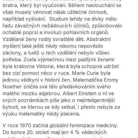
bratra, který byl vyučován. Během naslouchání se
však musely věnovat nějak užitečné činnosti,
například vyšívání. Studium tehdy na dívky mělo
řadu závažných nežádoucích účinků, způsobovalo
ochablé poprsí a involuci pohlavních orgánů.
Vzdělané ženy rodily svraštělé děti. Abstraktní
myšlení také ještě nikdy nikomu nepověsilo
záclony, a tudíž u nich vzdělání nebylo vůbec
potřeba. Zcela výjimečnou mezi padlými ženami
byla královna Viktorie, která byla schopná udržet
bez cizí pomoci něco v ruce. Marie Curie byla
jedinou vědkyní v historii žen. Matematička Emmy
Noether zničila své tělo předávkováním svého
malého mozku algebrou. Albert Einstein o ní ve
svých poznámkách píše jako o nejinteligentnější
bytosti, se kterou se kdy setkal. I přesto nebyla za
výuku matematiky nikdy placena.
V roce 1970 začíná globální feminizace medicíny.
Do konce 20. století mají jen 4 % vědeckých