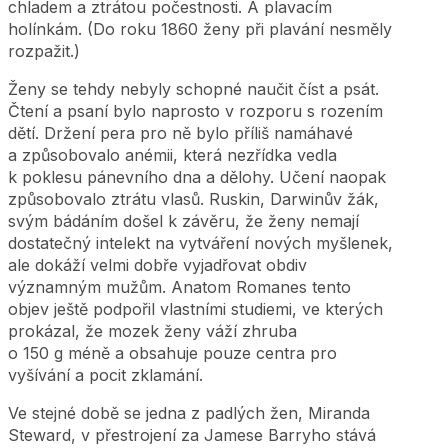
chladem a ztrátou počestnosti. A plavacím
holínkám. (Do roku 1860 ženy při plavání nesměly
rozpažit.)
Ženy se tehdy nebyly schopné naučit číst a psát.
Čtení a psaní bylo naprosto v rozporu s rozením
dětí. Držení pera pro ně bylo příliš namáhavé
a způsobovalo anémii, která nezřídka vedla
k poklesu pánevního dna a dělohy. Učení naopak
způsobovalo ztrátu vlasů. Ruskin, Darwinův žák,
svým bádáním došel k závěru, že ženy nemají
dostatečný intelekt na vytváření nových myšlenek,
ale dokáží velmi dobře vyjadřovat obdiv
významným mužům. Anatom Romanes tento
objev ještě podpořil vlastními studiemi, ve kterých
prokázal, že mozek ženy váží zhruba
o 150 g méně a obsahuje pouze centra pro
vyšívání a pocit zklamání.
Ve stejné době se jedna z padlých žen, Miranda
Steward, v přestrojení za Jamese Barryho stává