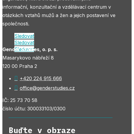
informační, konzultační a vzdělávací centrum v
otázkách vztahů mužů a žen a jejich postavení ve
společnosti.
Sledovat
Sledovat
Sledovat
Gender Studies, o. p. s.
Masarykovo nábřeží 8
120 00 Praha 2

+420 224 915 666

office@genderstudies.cz
IČ: 25 73 70 58
číslo účtu: 300033103/0300
Buďte v obraze