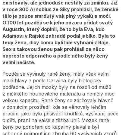
existovaly, ale jednoduše nestály za zmínku. Již
v roce 300 Arnobius ze Siky prohlásil, že ženské
tělo je pouze smrdutý vak plný výkalů a moči.
O 100 let později se k jeho názoru přidat svatý
Augustin, který doplnil, že to byla Eva, kdo
Adamovi v Rajské zahradě podal jablko. Byla to
tedy žena, díky komu byli lidé vyhnáni z Ráje.
Sex s takovou ženou pak prohlásil za něco
naprosto odporného a podle něho byly ženy
velmi nečisté.
Později se vyvinuly rané ženy, měly však velmi
malé hlavy a podle Darwina byly biologicky
podřadné. Jejich mozky byly na rozdíl od mužů
z měkkého houbovitého materiálu a neměly moc
velkou kapacitu. Rané ženy se zdržovaly hlavně
v domácím prostředí, kde se věnovaly lehčím
pracím, jako bylo přišívání knoflíků, vyšívání, péče
o děti, praní na valše a těžba uhlí. Mozek rané
ženy po ponoření do kapaliny plaval a byl
schopný pojmout jen zhruba 60 vyšívacích vzorů.