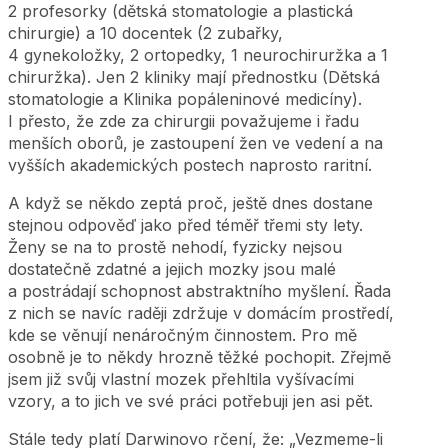
2 profesorky (dětská stomatologie a plastická
chirurgie) a 10 docentek (2 zubařky,
4 gynekoložky, 2 ortopedky, 1 neurochiruržka a 1
chiruržka). Jen 2 kliniky mají přednostku (Dětská
stomatologie a Klinika popáleninové medicíny).
I přesto, že zde za chirurgii považujeme i řadu
menších oborů, je zastoupení žen ve vedení a na
vyšších akademických postech naprosto raritní.
A když se někdo zeptá proč, ještě dnes dostane
stejnou odpověď jako před téměř třemi sty lety.
Ženy se na to prostě nehodí, fyzicky nejsou
dostatečně zdatné a jejich mozky jsou malé
a postrádají schopnost abstraktního myšlení. Řada
z nich se navíc raději zdržuje v domácím prostředí,
kde se věnují nenáročným činnostem. Pro mě
osobně je to někdy hrozně těžké pochopit. Zřejmě
jsem již svůj vlastní mozek přehltila vyšívacími
vzory, a to jich ve své práci potřebuji jen asi pět.
Stále tedy platí Darwinovo rčení, že: „Vezmeme-li