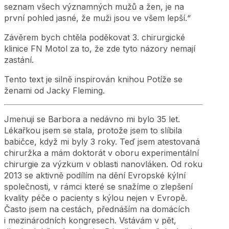
seznam všech významných mužů a žen, je na
první pohled jasné, že muži jsou ve všem lepší.“
Závěrem bych chtěla poděkovat 3. chirurgické
klinice FN Motol za to, že zde tyto názory nemají
zastání.
Tento text je silně inspirován knihou Potíže se
ženami od Jacky Fleming.
Jmenuji se Barbora a nedávno mi bylo 35 let.
Lékařkou jsem se stala, protože jsem to slíbila
babičce, když mi byly 3 roky. Teď jsem atestovaná
chiruržka a mám doktorát v oboru experimentální
chirurgie za výzkum v oblasti nanovláken. Od roku
2013 se aktivně podílím na dění Evropské kýlní
společnosti, v rámci které se snažíme o zlepšení
kvality péče o pacienty s kýlou nejen v Evropě.
Často jsem na cestách, přednáším na domácích
i mezinárodních kongresech. Vstávám v pět,