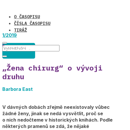
O ČASOPISU
ČÍSLA ČASOPISU
TIRÁŽ
1/2019
Hlavní téma
„Žena chirurg“ o vývoji
druhu
Barbora East
V dávných dobách zřejmě neexistovaly vůbec
žádné ženy, jinak se nedá vysvětlit, proč se
o nich nedočteme v historických knihách. Podle
některých pramenů se zdá, že nějaké