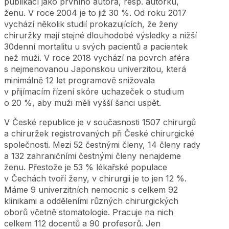
publikací jako prvního autora, resp. autorku,
ženu. V roce 2004 je to již 30 %. Od roku 2017
vychází několik studií prokazujících, že ženy
chiruržky mají stejné dlouhodobé výsledky a nižší
30denní mortalitu u svých pacientů a pacientek
než muži. V roce 2018 vychází na povrch aféra
s nejmenovanou Japonskou univerzitou, která
minimálně 12 let programově snižovala
v přijímacím řízení skóre uchazeček o studium
o 20 %, aby muži měli vyšší šanci uspět.
V České republice je v současnosti 1507 chirurgů
a chiruržek registrovaných při České chirurgické
společnosti. Mezi 52 čestnými členy, 14 členy rady
a 132 zahraničními čestnými členy nenajdeme
ženu. Přestože je 53 % lékařské populace
v Čechách tvoří ženy, v chirurgii je to jen 12 %.
Máme 9 univerzitních nemocnic s celkem 92
klinikami a odděleními různých chirurgických
oborů včetně stomatologie. Pracuje na nich
celkem 112 docentů a 90 profesorů. Jen