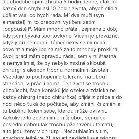
dlouhodobě spím zhruba 5 hodin denně, i tak mi
každý den chybí asi 10 hodin života, abych stihla
udělat vše, co bych ráda. Mí dva muži (syn
a manžel) mi to pracovní vytížení zatím
„odpouštějí“. Mám mnoho přátel, zejména z dob,
kdy jsem bývala sportovkyně. Vídám je převážně,
když jsou nemocní. Téměř nikdy se mi nedá
dovolat a moje rodina mě za to mnohdy proklíná.
Svoji práci mám opravdu ráda, jsem v ní šťastná
a nemyslím si, že by nebylo možné skloubit
chirurgii s alespoň trochu normálním životem.
Vyžaduje to pochopení a toleranci na obou
stranách, v práci i doma. Ten život se trochu
přizpůsobí, řada koníčků jde oželet a zdaleka ne
každý chirurg (nebo chiruržka) přijde z práce a do
noci něco ťuká do počítače, aby změnil či změnila
tu bublinu kolem sebe, kterou může ovlivnit.
Ačkoliv je to zcela mimo můj obor, věnuji se
poslední dobou tak trochu ožehavému tématu,
a to jsou ženy v chirurgii. Nesouhlasím s tím,
abychom ještě ve 21. století zakládali své názory