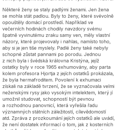
Některé ženy se staly padlými ženami. Jen žena
se mohla stát padlou. Byly to ženy, které svévolně
opouštěly domácí prostředí. Například ve
večerních hodinách chodily navzdory svému
špatně vyvinutému zraku samy ven, měly vlastní
názory, které projevovaly i nahlas, namísto toho,
aby si je jen tiše myslely. Padlé ženy také nebyly
schopné zůstat pannami po porodu. Jednou
z nich byla i švédská královna Kristýna, jejíž
ostatky byly v roce 1965 exhumovány, aby parta
kolem profesora Hjortja z jejích ostatků prokázala,
že byla hermafroditem. Povolení k exhumaci
získali na základě tvrzení, že se vyznačovala velmi
neženskými rysy jako vysokým intelektem, který jí
umožnil studovat, schopností být pevnou
a rozhodnou panovnicí, která vyřešila řadu
významných státních záležitostí, cílevědomostí
atd. Zpráva z prozkoumání jejích ostatků ale uvádí,
že není dostatek informací o tom, jak z kosterních