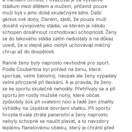
stádium mezi dítětem a mužem, přičemž pouze
muži byli v jeho době skutečnými lidmi. Další
génius své doby, Darwin, zjistil, že pouze muži
dosáhli vývojového stádia, ve kterém je někdo
schopen dosáhnout rozhodovací schopnosti. Ženy
se do takového stádia zatím nedostaly a na důkaz
uvedl, že si stejně jako motýli uchovávají mléčný
chrup až do dospělosti.
Ranné ženy byly naprosto nevhodné pro sport.
Podle Coubertina byl pohled na ženu, která
sportuje, velmi žalostný, naopak ale ženy vypadaly
velmi přirozeně při tleskání. A je pravda, že ženy
se ke sportu skutečně nehodily. Přehřívaly se a při
sportu jim rostly mužské nohy, které občas
způsobily šok při svatební noci a řadě žen zmařily
vyhlídky na úspěšné dovršení sňatku. Při sportu
hrozila trvalá ztráta panenství a ženy naprosto
nebyly schopné se naučit plavat, a to navzdory
teplému flanelovému obleku, který je chránil před