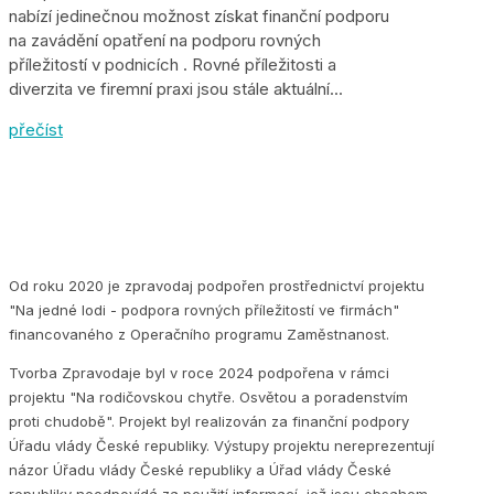
nabízí jedinečnou možnost získat finanční podporu
na zavádění opatření na podporu rovných
příležitostí v podnicích . Rovné příležitosti a
diverzita ve firemní praxi jsou stále aktuální...
přečíst
Od roku 2020 je zpravodaj podpořen prostřednictví projektu
"Na jedné lodi - podpora rovných příležitostí ve firmách"
financovaného z Operačního programu Zaměstnanost.
Tvorba Zpravodaje byl v roce 2024 podpořena v rámci
projektu "Na rodičovskou chytře. Osvětou a poradenstvím
proti chudobě". Projekt byl realizován za finanční podpory
Úřadu vlády České republiky. Výstupy projektu nereprezentují
názor Úřadu vlády České republiky a Úřad vlády České
republiky neodpovídá za použití informací, jež jsou obsahem