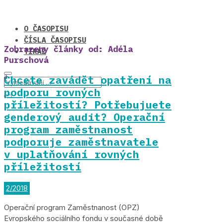
O ČASOPISU
ČÍSLA ČASOPISU
Zobrazeny články od: Adéla
TIRÁŽ
Purschová
Chcete zavádět opatření na
podporu rovných
příležitostí? Potřebujuete
genderový audit? Operační
program zaměstnanost
podporuje zaměstnavatele
v uplatňování rovných
příležitostí
2/2018
Operační program Zaměstnanost (OPZ)
Evropského sociálního fondu v současné době