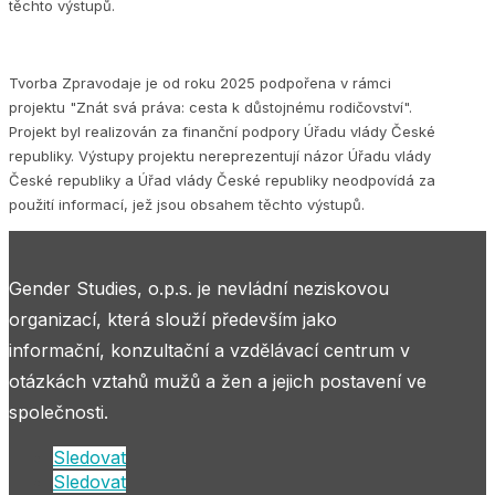
těchto výstupů.
Tvorba Zpravodaje je od roku 2025 podpořena v rámci
projektu "Znát svá práva: cesta k důstojnému rodičovství".
Projekt byl realizován za finanční podpory Úřadu vlády České
republiky. Výstupy projektu nereprezentují názor Úřadu vlády
České republiky a Úřad vlády České republiky neodpovídá za
použití informací, jež jsou obsahem těchto výstupů.
Gender Studies, o.p.s. je nevládní neziskovou
organizací, která slouží především jako
informační, konzultační a vzdělávací centrum v
otázkách vztahů mužů a žen a jejich postavení ve
společnosti.
Sledovat
Sledovat