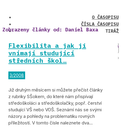
O ČASOPISU
ČÍSLA ČASOPISU
Zobrazeny články od: Daniel Baxa
TIRÁŽ
Flexibilita a jak ji
vnímají studující
středních škol…
3/2008
Již druhým měsícem si můžete přečíst články
z rubriky SŠokem, do které nám přispívají
středoškoláci a středoškolačky, popř. čerství
studující VŠ nebo VOŠ. Seznámí nás se svými
názory a pohledy na problematiku rovných
příležitostí. V tomto čísle naleznete dva...