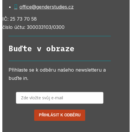

office@genderstudies.cz
IČ: 25 73 70 58
číslo účtu: 300033103/0300
Buďte v obraze
Přihlaste se k odběru našeho newsletteru a
buďte in.
PŘIHLÁSIT K ODBĚRU