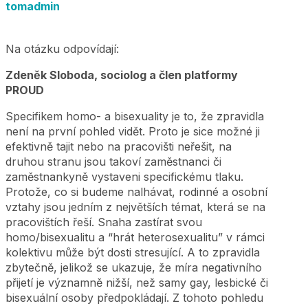
tomadmin
Na otázku odpovídají:
Zdeněk Sloboda, sociolog a člen platformy
PROUD
Specifikem homo- a bisexuality je to, že zpravidla
není na první pohled vidět. Proto je sice možné ji
efektivně tajit nebo na pracovišti neřešit, na
druhou stranu jsou takoví zaměstnanci či
zaměstnankyně vystaveni specifickému tlaku.
Protože, co si budeme nalhávat, rodinné a osobní
vztahy jsou jedním z největších témat, která se na
pracovištích řeší. Snaha zastírat svou
homo/bisexualitu a “hrát heterosexualitu” v rámci
kolektivu může být dosti stresující. A to zpravidla
zbytečně, jelikož se ukazuje, že míra negativního
přijetí je významně nižší, než samy gay, lesbické či
bisexuální osoby předpokládají. Z tohoto pohledu