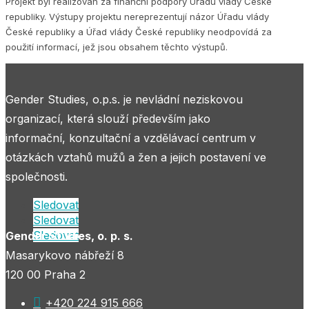
Projekt byl realizován za finanční podpory Úřadu vlády České
republiky. Výstupy projektu nereprezentují názor Úřadu vlády
České republiky a Úřad vlády České republiky neodpovídá za
použití informací, jež jsou obsahem těchto výstupů.
Gender Studies, o.p.s. je nevládní neziskovou
organizací, která slouží především jako
informační, konzultační a vzdělávací centrum v
otázkách vztahů mužů a žen a jejich postavení ve
společnosti.
Sledovat
Sledovat
Sledovat
Gender Studies, o. p. s.
Masarykovo nábřeží 8
120 00 Praha 2

+420 224 915 666