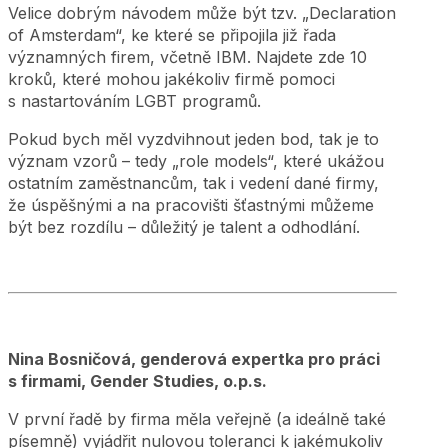
Velice dobrým návodem může být tzv. „Declaration
of Amsterdam“, ke které se připojila již řada
významných firem, včetně IBM. Najdete zde 10
kroků, které mohou jakékoliv firmě pomoci
s nastartováním LGBT programů.
Pokud bych měl vyzdvihnout jeden bod, tak je to
význam vzorů – tedy „role models“, které ukážou
ostatním zaměstnancům, tak i vedení dané firmy,
že úspěšnými a na pracovišti šťastnými můžeme
být bez rozdílu – důležitý je talent a odhodlání.
Nina Bosničová, genderová expertka pro práci
s firmami, Gender Studies, o.p.s.
V první řadě by firma měla veřejně (a ideálně také
písemně) vyjádřit nulovou toleranci k jakémukoliv