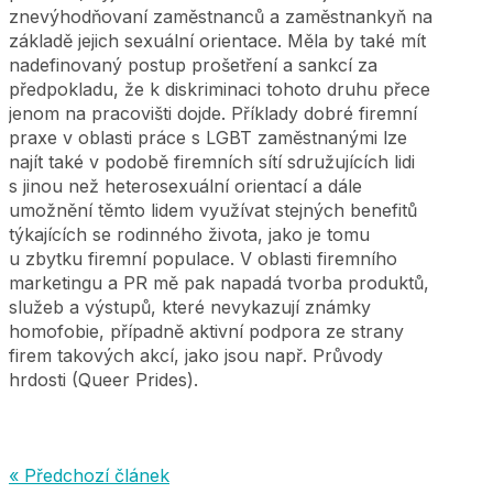
znevýhodňovaní zaměstnanců a zaměstnankyň na
základě jejich sexuální orientace. Měla by také mít
nadefinovaný postup prošetření a sankcí za
předpokladu, že k diskriminaci tohoto druhu přece
jenom na pracovišti dojde. Příklady dobré firemní
praxe v oblasti práce s LGBT zaměstnanými lze
najít také v podobě firemních sítí sdružujících lidi
s jinou než heterosexuální orientací a dále
umožnění těmto lidem využívat stejných benefitů
týkajících se rodinného života, jako je tomu
u zbytku firemní populace. V oblasti firemního
marketingu a PR mě pak napadá tvorba produktů,
služeb a výstupů, které nevykazují známky
homofobie, případně aktivní podpora ze strany
firem takových akcí, jako jsou např. Průvody
hrdosti (Queer Prides).
« Předchozí článek