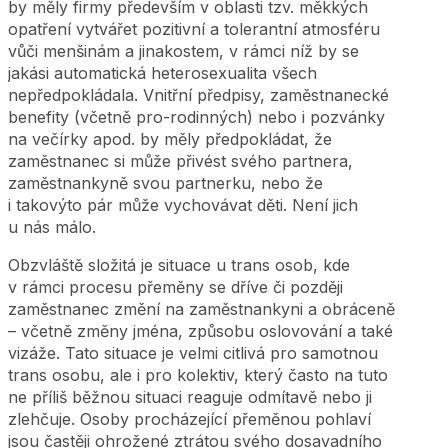
by měly firmy především v oblasti tzv. měkkých
opatření vytvářet pozitivní a tolerantní atmosféru
vůči menšinám a jinakostem, v rámci níž by se
jakási automatická heterosexualita všech
nepředpokládala. Vnitřní předpisy, zaměstnanecké
benefity (včetně pro-rodinných) nebo i pozvánky
na večírky apod. by měly předpokládat, že
zaměstnanec si může přivést svého partnera,
zaměstnankyně svou partnerku, nebo že
i takovýto pár může vychovávat děti. Není jich
u nás málo.
Obzvláště složitá je situace u trans osob, kde
v rámci procesu přeměny se dříve či později
zaměstnanec změní na zaměstnankyni a obráceně
– včetně změny jména, způsobu oslovování a také
vizáže. Tato situace je velmi citlivá pro samotnou
trans osobu, ale i pro kolektiv, který často na tuto
ne příliš běžnou situaci reaguje odmítavě nebo ji
zlehčuje. Osoby procházející přeměnou pohlaví
jsou častěji ohrožené ztrátou svého dosavadního