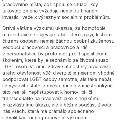
pracovního místa, což spolu se situací, kdy
takováto změna vyžaduje nemalou finanční
investici, vede k výrazným sociálním problémům.
Drtivá většina výzkumů ukazuje, že homofobie
a transfobie se objevuje u lidí, kteří s gayi, lesbami
či trans osobami nemají žádnou osobní zkušenost.
Vedoucí pracovníci a pracovnice a lidé
v personalistice by proto měli projít specifickým
školením, které by je seznámilo se životní situací
LGBT osob. V rámci zdravé atmosféry pracoviště
a jeho otevřenosti vůči diverzitě je nejenom vhodné
podporovat LGBT osoby samotné, ale také nebát
se vystavit ostatní zaměstnance a zaměstnankyně
této realitě, nepřistupovat k homo‑, bi- či
transsexualitě na pracovišti jako k nějakému
prazvláštnímu úkazu, ale k běžné součásti života
nás všech, která má pramálo společného
s kvalifikací nebo pracovním výkonem.