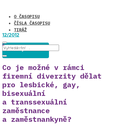
O ČASOPISU
ČÍSLA ČASOPISU
TIRÁŽ
12/2012
Co si myslíte o ... ?
Co je možné v rámci
firemní diverzity dělat
pro lesbické, gay,
bisexuální
a transsexuální
zaměstnance
a zaměstnankyně?