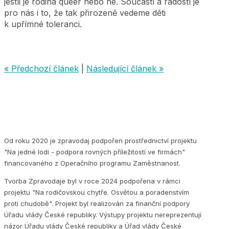
jestli je rodina queer nebo ne. Součástí a radostí je
pro nás i to, že tak přirozeně vedeme děti
k upřímné toleranci.
« Předchozí článek
|
Následující článek »
Od roku 2020 je zpravodaj podpořen prostřednictví projektu
"Na jedné lodi - podpora rovných příležitostí ve firmách"
financovaného z Operačního programu Zaměstnanost.
Tvorba Zpravodaje byl v roce 2024 podpořena v rámci
projektu "Na rodičovskou chytře. Osvětou a poradenstvím
proti chudobě". Projekt byl realizován za finanční podpory
Úřadu vlády České republiky. Výstupy projektu nereprezentují
názor Úřadu vlády České republiky a Úřad vlády České