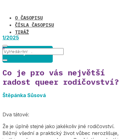
O ČASOPISU
ČÍSLA ČASOPISU
TIRÁŽ
1/2025
Co si myslíte o ... ?
Co je pro vás největší
radost queer rodičovství?
Štěpánka Sůsová
Dva tátové:
Že je úplně stejné jako jakékoliv jiné rodičovství.
Běžný všední a praktický život vůbec nerozlišuje,