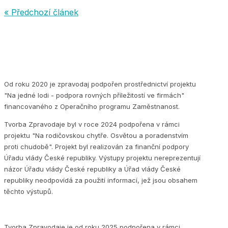
« Předchozí článek
Od roku 2020 je zpravodaj podpořen prostřednictví projektu
"Na jedné lodi - podpora rovných příležitostí ve firmách"
financovaného z Operačního programu Zaměstnanost.
Tvorba Zpravodaje byl v roce 2024 podpořena v rámci
projektu "Na rodičovskou chytře. Osvětou a poradenstvím
proti chudobě". Projekt byl realizován za finanční podpory
Úřadu vlády České republiky. Výstupy projektu nereprezentují
názor Úřadu vlády České republiky a Úřad vlády České
republiky neodpovídá za použití informací, jež jsou obsahem
těchto výstupů.
Tvorba Zpravodaje je od roku 2025 podpořena v rámci