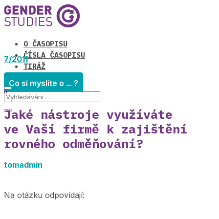
O ČASOPISU
ČÍSLA ČASOPISU
7/2011
TIRÁŽ
Co si myslíte o ... ?
Jaké nástroje využíváte
ve Vaší firmě k zajištění
rovného odměňování?
tomadmin
Na otázku odpovídají: