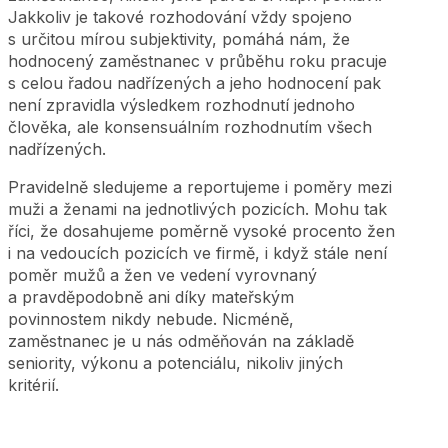
Jakkoliv je takové rozhodování vždy spojeno
s určitou mírou subjektivity, pomáhá nám, že
hodnocený zaměstnanec v průběhu roku pracuje
s celou řadou nadřízených a jeho hodnocení pak
není zpravidla výsledkem rozhodnutí jednoho
člověka, ale konsensuálním rozhodnutím všech
nadřízených.
Pravidelně sledujeme a reportujeme i poměry mezi
muži a ženami na jednotlivých pozicích. Mohu tak
říci, že dosahujeme poměrně vysoké procento žen
i na vedoucích pozicích ve firmě, i když stále není
poměr mužů a žen ve vedení vyrovnaný
a pravděpodobně ani díky mateřským
povinnostem nikdy nebude. Nicméně,
zaměstnanec je u nás odměňován na základě
seniority, výkonu a potenciálu, nikoliv jiných
kritérií.