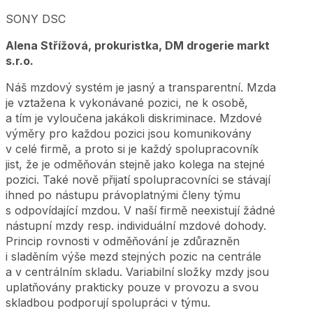
SONY DSC
Alena Střížová, prokuristka, DM drogerie markt
s.r.o.
Náš mzdový systém je jasný a transparentní. Mzda
je vztažena k vykonávané pozici, ne k osobě,
a tím je vyloučena jakákoli diskriminace. Mzdové
výměry pro každou pozici jsou komunikovány
v celé firmě, a proto si je každý spolupracovník
jist, že je odměňován stejně jako kolega na stejné
pozici. Také nově přijatí spolupracovníci se stávají
ihned po nástupu právoplatnými členy týmu
s odpovídající mzdou. V naší firmě neexistují žádné
nástupní mzdy resp. individuální mzdové dohody.
Princip rovnosti v odměňování je zdůrazněn
i sladěním výše mezd stejných pozic na centrále
a v centrálním skladu. Variabilní složky mzdy jsou
uplatňovány prakticky pouze v provozu a svou
skladbou podporují spolupráci v týmu.