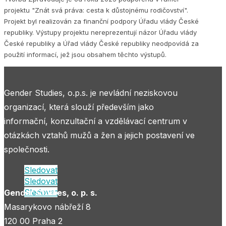
projektu "Znát svá práva: cesta k důstojnému rodičovství".
Projekt byl realizován za finanční podpory Úřadu vlády České
republiky. Výstupy projektu nereprezentují názor Úřadu vlády
České republiky a Úřad vlády České republiky neodpovídá za
použití informací, jež jsou obsahem těchto výstupů.
Gender Studies, o.p.s. je nevládní neziskovou
organizací, která slouží především jako
informační, konzultační a vzdělávací centrum v
otázkách vztahů mužů a žen a jejich postavení ve
společnosti.
Sledovat
Sledovat
Sledovat
Gender Studies, o. p. s.
Masarykovo nábřeží 8
120 00 Praha 2