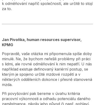
k odměňování napříč společností, ale určitě to stojí
za to.
Jan Pivoňka, human resources supervisor,
KPMG
Popravdě, vaše otázka mi připomenula spíše doby
minulé. Ne, že bychom neřešili problémy při práci
s lidmi, ale rovné odměňování k nim nepatří. U nás
například existuje definovaný kariérní postup, se
kterým je spojeno určité mzdové rozpětí a v
některých odděleních dokonce i přesně stanovená
mzda.
Při povyšování pak bereme v úvahu kritéria
pracovní výkonnosti a odhadu potenciálu daného
zaměstnance, nikoliv jeho původ či např. pohlaví.