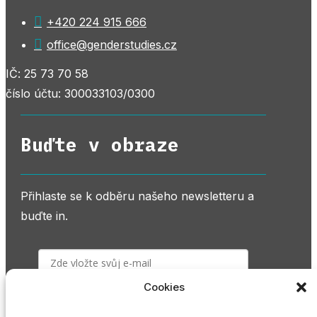

+420 224 915 666

office@genderstudies.cz
IČ: 25 73 70 58
číslo účtu: 300033103/0300
Buďte v obraze
Přihlaste se k odběru našeho newsletteru a
buďte in.
Cookies
PŘIHLÁSIT K ODBĚRU