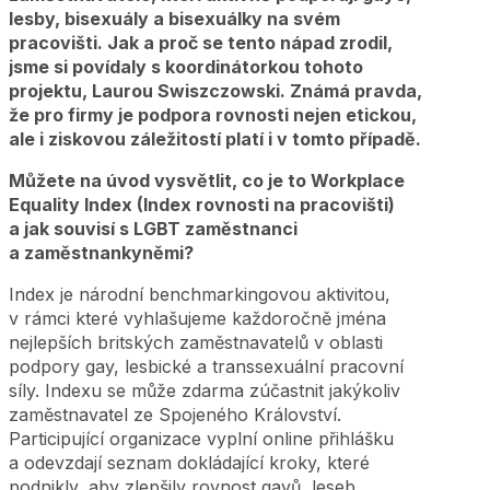
lesby, bisexuály a bisexuálky na svém
pracovišti. Jak a proč se tento nápad zrodil,
jsme si povídaly s koordinátorkou tohoto
projektu, Laurou Swiszczowski. Známá pravda,
že pro firmy je podpora rovnosti nejen etickou,
ale i ziskovou záležitostí platí i v tomto případě.
Můžete na úvod vysvětlit, co je to Workplace
Equality Index (Index rovnosti na pracovišti)
a jak souvisí s LGBT zaměstnanci
a zaměstnankyněmi?
Index je národní benchmarkingovou aktivitou,
v rámci které vyhlašujeme každoročně jména
nejlepších britských zaměstnavatelů v oblasti
podpory gay, lesbické a transsexuální pracovní
síly. Indexu se může zdarma zúčastnit jakýkoliv
zaměstnavatel ze Spojeného Království.
Participující organizace vyplní online přihlášku
a odevzdají seznam dokládající kroky, které
podnikly, aby zlepšily rovnost gayů, leseb,