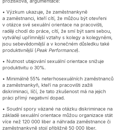
prozisková, argumentace:
• Výzkum ukazuje, že zaměstnankyně
a zaměstnanci, kteří cítí, že můžou být otevřeni
v otázce své sexuální orientace na pracovišti,
raději chodí do práce, cítí, že smí být sami sebou,
vytvářejí upřímnější vztahy s kolegy a kolegyněmi,
jsou sebevědomější a v konečném důsledku také
produktivnější (
Peak Performance
).
• Nutnost utajování sexuální orientace snižuje
produktivitu o 30%.
• Minimálně 55% neterhosexuálních zaměstnanců
a zaměstnankyň, kteří na pracovišti zažili
diskriminaci, líčí, že tato zkušenost má na jejich
práci přímý negativní dopad.
• Soudní spory vázané na otázku diskriminace na
základě sexuální orientace můžou organizace stát
více než 120 000 liber a náhrada zaměstnance či
zaměstnankyně stojí přibližně 50 000 liber.