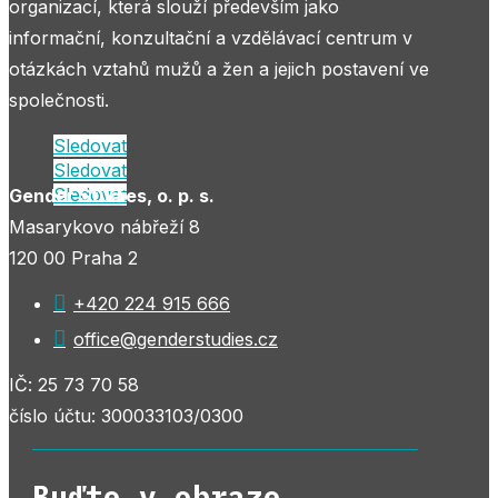
organizací, která slouží především jako
informační, konzultační a vzdělávací centrum v
otázkách vztahů mužů a žen a jejich postavení ve
společnosti.
Sledovat
Sledovat
Sledovat
Gender Studies, o. p. s.
Masarykovo nábřeží 8
120 00 Praha 2

+420 224 915 666

office@genderstudies.cz
IČ: 25 73 70 58
číslo účtu: 300033103/0300
Buďte v obraze