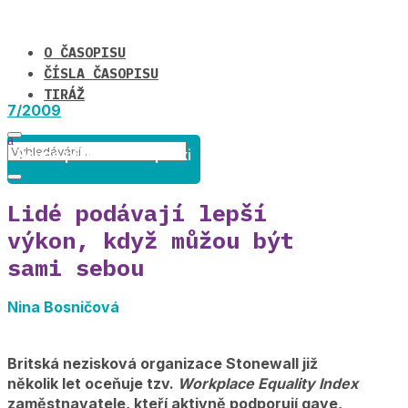
O ČASOPISU
ČÍSLA ČASOPISU
TIRÁŽ
7/2009
Rovné příležitosti v praxi
Lidé podávají lepší
výkon, když můžou být
sami sebou
Nina Bosničová
Britská nezisková organizace Stonewall již
několik let oceňuje tzv.
Workplace Equality Index
zaměstnavatele, kteří aktivně podporují gaye,