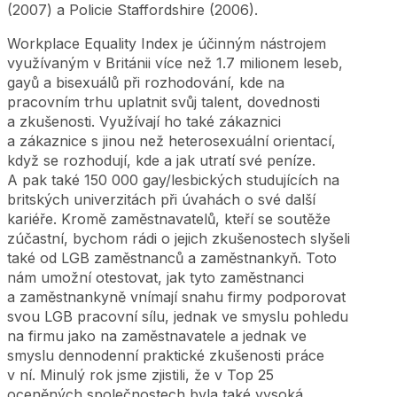
(2007) a Policie Staffordshire (2006).
Workplace Equality Index je účinným nástrojem
využívaným v Británii více než 1.7 milionem leseb,
gayů a bisexuálů při rozhodování, kde na
pracovním trhu uplatnit svůj talent, dovednosti
a zkušenosti. Využívají ho také zákaznici
a zákaznice s jinou než heterosexuální orientací,
když se rozhodují, kde a jak utratí své peníze.
A pak také 150 000 gay/lesbických studujících na
britských univerzitách při úvahách o své další
kariéře. Kromě zaměstnavatelů, kteří se soutěže
zúčastní, bychom rádi o jejich zkušenostech slyšeli
také od LGB zaměstnanců a zaměstnankyň. Toto
nám umožní otestovat, jak tyto zaměstnanci
a zaměstnankyně vnímají snahu firmy podporovat
svou LGB pracovní sílu, jednak ve smyslu pohledu
na firmu jako na zaměstnavatele a jednak ve
smyslu dennodenní praktické zkušenosti práce
v ní. Minulý rok jsme zjistili, že v Top 25
oceněných společnostech byla také vysoká