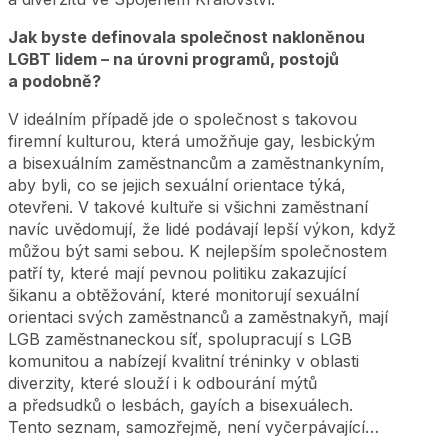
Jak byste definovala společnost nakloněnou
LGBT lidem – na úrovni programů, postojů
a podobně?
V ideálním případě jde o společnost s takovou
firemní kulturou, která umožňuje gay, lesbickým
a bisexuálním zaměstnancům a zaměstnankyním,
aby byli, co se jejich sexuální orientace týká,
otevřeni. V takové kultuře si všichni zaměstnaní
navíc uvědomují, že lidé podávají lepší výkon, když
můžou být sami sebou. K nejlepším společnostem
patří ty, které mají pevnou politiku zakazující
šikanu a obtěžování, které monitorují sexuální
orientaci svých zaměstnanců a zaměstnakyň, mají
LGB zaměstnaneckou síť, spolupracují s LGB
komunitou a nabízejí kvalitní tréninky v oblasti
diverzity, které slouží i k odbourání mýtů
a předsudků o lesbách, gayích a bisexuálech.
Tento seznam, samozřejmě, není vyčerpávající…