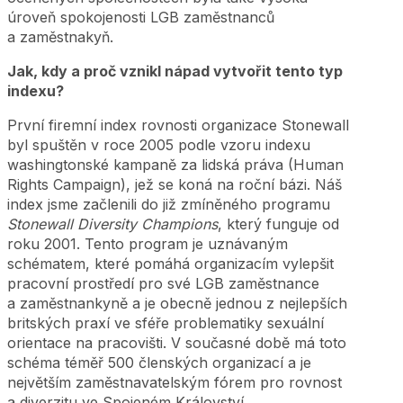
úroveň spokojenosti LGB zaměstnanců
a zaměstnakyň.
Jak, kdy a proč vznikl nápad vytvořit tento typ
indexu?
První firemní index rovnosti organizace Stonewall
byl spuštěn v roce 2005 podle vzoru indexu
washingtonské kampaně za lidská práva (Human
Rights Campaign), jež se koná na roční bázi. Náš
index jsme začlenili do již zmíněného programu
Stonewall Diversity Champions
, který funguje od
roku 2001. Tento program je uznávaným
schématem, které pomáhá organizacím vylepšit
pracovní prostředí pro své LGB zaměstnance
a zaměstnankyně a je obecně jednou z nejlepších
britských praxí ve sféře problematiky sexuální
orientace na pracovišti. V současné době má toto
schéma téměř 500 členských organizací a je
největším zaměstnavatelským fórem pro rovnost
a diverzitu ve Spojeném Království.