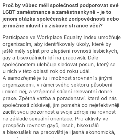
Proč by vůbec měli společnosti podporovat své
LGBT zaměstnance a zaměstnankyně – je to
jenom otázka společenské zodpovědnosti nebo
je možné mluvit i o ziskové stránce věci?
Participace ve Workplace Equality Index umožňuje
organizacím, aby identifikovaly úkoly, které by
ještě měly splnit pro zlepšení rovnosti lesbických,
gay a bisexuálních lidí na pracovišti. Dále
společnostem ulehčuje sledovat posun, který se
u nich v této oblasti rok od roku udál.
A samozřejmě je tu i možnost srovnání s jinými
organizacemi, v rámci svého sektoru působení
i mimo něj, a vzájemné sdílení relevantní dobré
praxe. Zpětná vazba a poradenství, které od nás
společnosti získávají, jim pomáhá co nejefektivněji
zacílit svou pozornost a svoje zdroje na rovnost
na základě sexuální orientace. Pro aktivity ve
prospěch rovnosti gayů, leseb, bisexuálů
a bisexuálek na pracovišti je i jasná ekonomická,