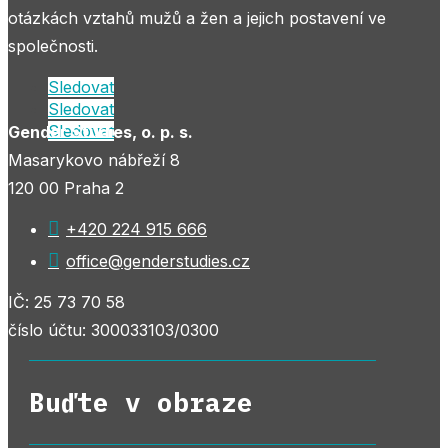
otázkách vztahů mužů a žen a jejich postavení ve
společnosti.
Sledovat
Sledovat
Sledovat
Gender Studies, o. p. s.
Masarykovo nábřeží 8
120 00 Praha 2

+420 224 915 666

office@genderstudies.cz
IČ: 25 73 70 58
číslo účtu: 300033103/0300
Buďte v obraze