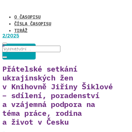
O ČASOPISU
ČÍSLA ČASOPISU
TIRÁŽ
2/2025
Hlavní téma
Přátelské setkání
ukrajinských žen
v Knihovně Jiřiny Šiklové
– sdílení, poradenství
a vzájemná podpora na
téma práce, rodina
a život v Česku