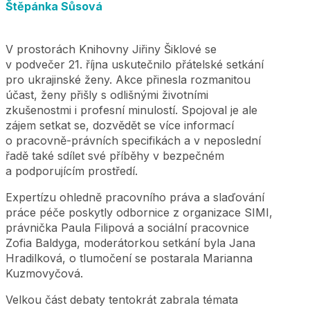
Štěpánka Sůsová
V prostorách Knihovny Jiřiny Šiklové se
v podvečer 21. října uskutečnilo přátelské setkání
pro ukrajinské ženy. Akce přinesla rozmanitou
účast, ženy přišly s odlišnými životními
zkušenostmi i profesní minulostí. Spojoval je ale
zájem setkat se, dozvědět se více informací
o pracovně-právních specifikách a v neposlední
řadě také sdílet své příběhy v bezpečném
a podporujícím prostředí.
Expertízu ohledně pracovního práva a slaďování
práce péče poskytly odbornice z organizace SIMI,
právnička Paula Filipová a sociální pracovnice
Zofia Baldyga, moderátorkou setkání byla Jana
Hradilková, o tlumočení se postarala Marianna
Kuzmovyčová.
Velkou část debaty tentokrát zabrala témata