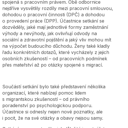
spojená s pracovním právem. Obě odbornice
nejdříve vysvětlily rozdíly mezi pracovní smlouvou,
dohodou o pracovní činnosti (DPČ) a dohodou
o provedení práce (DPP). Účastnice setkání se
dozvěděly, jaké mají jednotlivé formy zaměstnání
výhody a nevýhody, jak ovlivňují odvody na
sociální a zdravotní pojištění a jaký vliv mohou mít
na výpočet budoucího důchodu. Ženy také kladly
řadu konkrétních dotazů, které vycházely z jejich
osobních zkušeností – od pracovních podmínek
přes mateřství až po otázky spojené s migrací.
Součástí setkání bylo také představení několika
organizací, které nabízejí pomoc lidem
s migrantskou zkušeností – od právního
poradenství po psychologickou podporu.
Účastnice si odnesly nejen nové poznatky, ale
i pocit, že na své otázky a obavy nejsou samy.