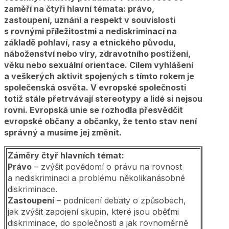
zaměří na čtyři hlavní témata: právo,
zastoupení, uznání a respekt v souvislosti
s rovnými příležitostmi a nediskriminací na
základě pohlaví, rasy a etnického původu,
náboženství nebo víry, zdravotního postižení,
věku nebo sexuální orientace. Cílem vyhlášení
a veškerých aktivit spojených s tímto rokem je
společenská osvěta. V evropské společnosti
totiž stále přetrvávají stereotypy a lidé si nejsou
rovni. Evropská unie se rozhodla přesvědčit
evropské občany a občanky, že tento stav není
správný a musíme jej změnit.
Záměry čtyř hlavních témat:
Právo
– zvýšit povědomí o právu na rovnost
a nediskriminaci a problému několikanásobné
diskriminace.
Zastoupení
– podnícení debaty o způsobech,
jak zvýšit zapojení skupin, které jsou oběťmi
diskriminace, do společnosti a jak rovnoměrně