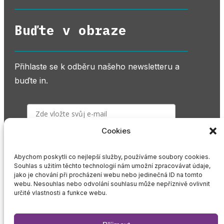
Buďte v obraze
Přihlaste se k odběru našeho newsletteru a
buďte in.
Cookies
PŘIHLÁSIT K ODBĚRU
Abychom poskytli co nejlepší služby, používáme soubory cookies.
Souhlas s užitím těchto technologií nám umožní zpracovávat údaje,
Odesláním souhlasíte s našimi podmínkami
jako je chování při procházení webu nebo jedinečná ID na tomto
webu. Nesouhlas nebo odvolání souhlasu může nepříznivě ovlivnit
GDPR
.
určité vlastnosti a funkce webu.