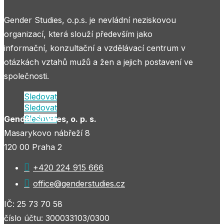
Gender Studies, o.p.s. je nevládní neziskovou
organizací, která slouží především jako
informační, konzultační a vzdělávací centrum v
otázkách vztahů mužů a žen a jejich postavení ve
společnosti.
Sledovat
Sledovat
Sledovat
Gender Studies, o. p. s.
Masarykovo nábřeží 8
120 00 Praha 2

+420 224 915 666

office@genderstudies.cz
IČ: 25 73 70 58
číslo účtu: 300033103/0300