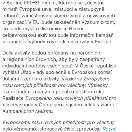
v Berlíně (30.–31. ledna), kterého se zúčastni
ministři Evropské unie, zástupci a zástupkyně
odborů, zaměstnavatelských svazů a neziskových
organizací. V EU bude uskutečněn výzkum o tom,
co si lidé myslí o diskriminaci. Hlavní
celoevropskou aktivitou bude informační kampaň
propagující výhody rovnosti a diverzity v Evropě.
Další aktivity budou pořádány na národních
a regionálních úrovních, aby byly zaopatřeny
individuální potřeby všech států. V České republice
vyhlásil Úřad vlády společně s Evropskou komisí
dotační řízení pro aktivity týkající se
Evropského
roku rovných příležitostí pro všechny
. Výsledky
řízení budou známy na počátku příštího roku.
Realizace
Evropského roku rovných příležitostí pro
všechny
bude v ČR spojena v jeden celek s vládní
Kampaní proti rasismu
.
Evropskému roku rovných příležitostí pro všechny
bylo věnováno listopadové číslo zpravodaje
Rovné