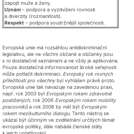
zapojit muže a ženy.
Uznání
– podpora a vyzdvižení rovnosti
a diverzity (rozmanitosti).
Respekt
– podpora soudržnější společnosti.
Evropská unie má rozsáhlou antidiskriminační
legislativu, ale ne všichni občané a občanky jsou
s ní dostatečně seznámeni a ne vždy je aplikována.
Pouze dostatečná informovanost široké veřejnosti
může potlačit diskriminaci.
Evropský rok rovných
příležitostí pro všechny
byl vyhlášen právě proto.
Evropská unie tak navazuje na zavedenou praxi,
např. rok 2003 byl
Evropským rokem zdravotně
postižených
, rok 2006
Evropským rokem mobility
pracovníků
a rok 2008 by měl být
Evropským
rokem mezikulturního dialogu
. Tento nástroj se
ukázal být účinným ve zviditelnění určitých témat
evropské politiky, dále nabádá členské státy
k jejich uplatňování.