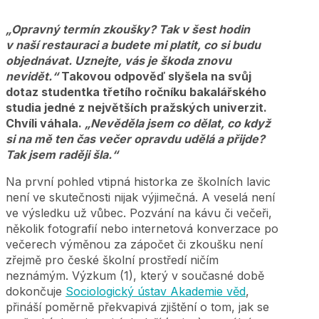
„Opravný termín zkoušky? Tak v šest hodin
v naší restauraci a budete mi platit, co si budu
objednávat. Uznejte, vás je škoda znovu
nevidět.“
Takovou odpověď slyšela na svůj
dotaz studentka třetího ročníku bakalářského
studia jedné z největších pražských univerzit.
Chvíli váhala.
„Nevěděla jsem co dělat, co když
si na mě ten čas večer opravdu udělá a přijde?
Tak jsem raději šla.“
Na první pohled vtipná historka ze školních lavic
není ve skutečnosti nijak výjimečná. A veselá není
ve výsledku už vůbec. Pozvání na kávu či večeři,
několik fotografií nebo internetová konverzace po
večerech výměnou za zápočet či zkoušku není
zřejmě pro české školní prostředí ničím
neznámým. Výzkum (1), který v současné době
dokončuje
Sociologický ústav Akademie věd
,
přináší poměrně překvapivá zjištění o tom, jak se