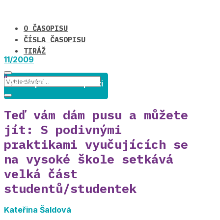
O ČASOPISU
ČÍSLA ČASOPISU
TIRÁŽ
11/2009
Rovné příležitosti v praxi
Teď vám dám pusu a můžete
jít: S podivnými
praktikami vyučujících se
na vysoké škole setkává
velká část
studentů/studentek
Kateřina Šaldová