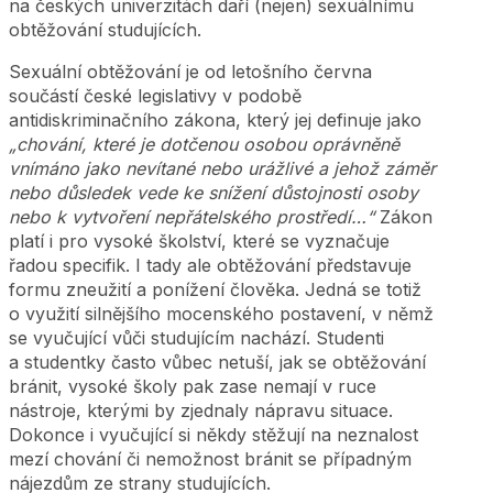
na českých univerzitách daří (nejen) sexuálnímu
obtěžování studujících.
Sexuální obtěžování je od letošního června
součástí české legislativy v podobě
antidiskriminačního zákona, který jej definuje jako
„chování, které je dotčenou osobou oprávněně
vnímáno jako nevítané nebo urážlivé a jehož záměr
nebo důsledek vede ke snížení důstojnosti osoby
nebo k vytvoření nepřátelského prostředí…“
Zákon
platí i pro vysoké školství, které se vyznačuje
řadou specifik. I tady ale obtěžování představuje
formu zneužití a ponížení člověka. Jedná se totiž
o využití silnějšího mocenského postavení, v němž
se vyučující vůči studujícím nachází. Studenti
a studentky často vůbec netuší, jak se obtěžování
bránit, vysoké školy pak zase nemají v ruce
nástroje, kterými by zjednaly nápravu situace.
Dokonce i vyučující si někdy stěžují na neznalost
mezí chování či nemožnost bránit se případným
nájezdům ze strany studujících.