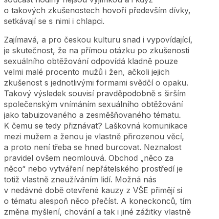
o takových zkušenostech hovoří především dívky,
setkávají se s nimi i chlapci.
Zajímavá, a pro českou kulturu snad i vypovídající,
je skutečnost, že na přímou otázku po zkušenosti
sexuálního obtěžování odpovídá kladně pouze
velmi malé procento mužů i žen, ačkoli jejich
zkušenost s jednotlivými formami svědčí o opaku.
Takový výsledek souvisí pravděpodobně s širším
společenským vnímáním sexuálního obtěžování
jako tabuizovaného a zesměšňovaného tématu.
K čemu se tedy přiznávat? Laškovná komunikace
mezi mužem a ženou je vlastně přirozenou věcí,
a proto není třeba se hned burcovat. Neznalost
pravidel ovšem neomlouvá. Obchod „něco za
něco“ nebo vytváření nepřátelského prostředí je
totiž vlastně zneužíváním lidí. Možná nás
v nedávné době otevřené kauzy z VŠE přimějí si
o tématu alespoň něco přečíst. A koneckonců, tím
změna myšlení, chování a tak i jiné zážitky vlastně