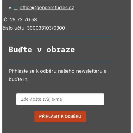

office@genderstudies.cz
IČ: 25 73 70 58
číslo účtu: 300033103/0300
Buďte v obraze
Přihlaste se k odběru našeho newsletteru a
buďte in.
PŘIHLÁSIT K ODBĚRU