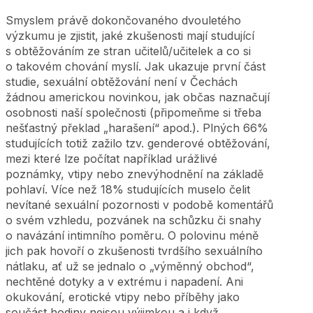
Smyslem právě dokončovaného dvouletého
výzkumu je zjistit, jaké zkušenosti mají studující
s obtěžováním ze stran učitelů/učitelek a co si
o takovém chování myslí. Jak ukazuje první část
studie, sexuální obtěžování není v Čechách
žádnou americkou novinkou, jak občas naznačují
osobnosti naší společnosti (připomeňme si třeba
nešťastný překlad „harašení“ apod.). Plných 66%
studujících totiž zažilo tzv. genderové obtěžování,
mezi které lze počítat například urážlivé
poznámky, vtipy nebo znevýhodnění na základě
pohlaví. Více než 18% studujících muselo čelit
nevítané sexuální pozornosti v podobě komentářů
o svém vzhledu, pozvánek na schůzku či snahy
o navázání intimního poměru. O polovinu méně
jich pak hovoří o zkušenosti tvrdšího sexuálního
nátlaku, ať už se jednalo o „výměnný obchod“,
nechtěné dotyky a v extrému i napadení. Ani
okukování, erotické vtipy nebo příběhy jako
součást hodiny nejsou výjimkou a i když