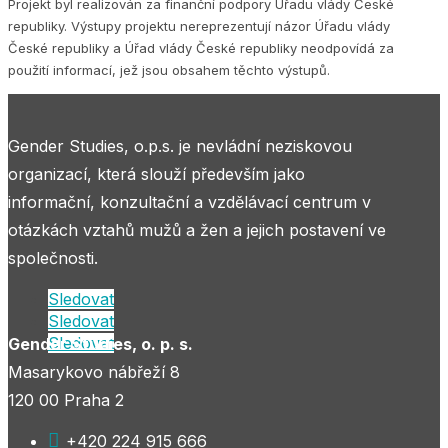
Projekt byl realizován za finanční podpory Úřadu vlády České
republiky. Výstupy projektu nereprezentují názor Úřadu vlády
České republiky a Úřad vlády České republiky neodpovídá za
použití informací, jež jsou obsahem těchto výstupů.
Gender Studies, o.p.s. je nevládní neziskovou
organizací, která slouží především jako
informační, konzultační a vzdělávací centrum v
otázkách vztahů mužů a žen a jejich postavení ve
společnosti.
Sledovat
Sledovat
Sledovat
Gender Studies, o. p. s.
Masarykovo nábřeží 8
120 00 Praha 2

+420 224 915 666