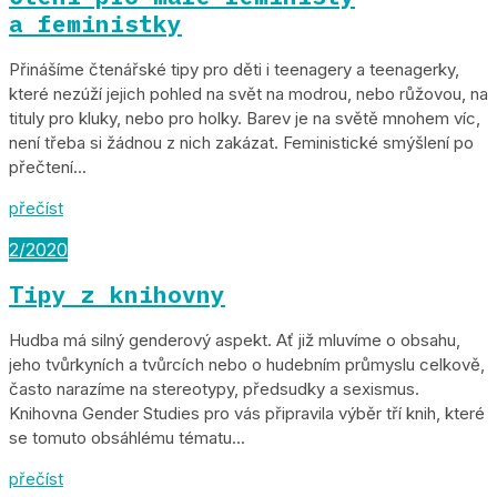
a feministky
Přinášíme čtenářské tipy pro děti i teenagery a teenagerky,
které nezúží jejich pohled na svět na modrou, nebo růžovou, na
tituly pro kluky, nebo pro holky. Barev je na světě mnohem víc,
není třeba si žádnou z nich zakázat. Feministické smýšlení po
přečtení...
přečíst
2/2020
Tipy z knihovny
Hudba má silný genderový aspekt. Ať již mluvíme o obsahu,
jeho tvůrkyních a tvůrcích nebo o hudebním průmyslu celkově,
často narazíme na stereotypy, předsudky a sexismus.
Knihovna Gender Studies pro vás připravila výběr tří knih, které
se tomuto obsáhlému tématu...
přečíst