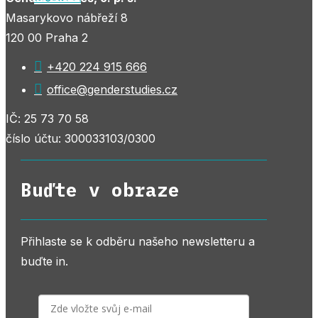
Masarykovo nábřeží 8
120 00 Praha 2

+420 224 915 666

office@genderstudies.cz
IČ: 25 73 70 58
číslo účtu: 300033103/0300
Buďte v obraze
Přihlaste se k odběru našeho newsletteru a
buďte in.