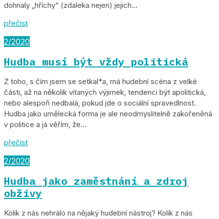
dohnaly „hříchy“ (zdaleka nejen) jejich...
přečíst
2/2020
Hudba musí být vždy politická
Z toho, s čím jsem se setkal*a, má hudební scéna z velké
části, až na několik vítaných výjimek, tendenci být apolitická,
nebo alespoň nedbalá, pokud jde o sociální spravedlnost.
Hudba jako umělecká forma je ale neodmyslitelně zakořeněná
v politice a já věřím, že...
přečíst
2/2020
Hudba jako zaměstnání a zdroj
obživy
Kolik z nás nehrálo na nějaký hudební nástroj? Kolik z nás