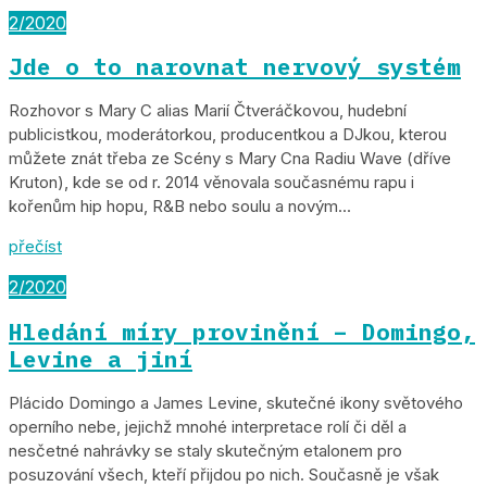
2/2020
Jde o to narovnat nervový systém
Rozhovor s Mary C alias Marií Čtveráčkovou, hudební
publicistkou, moderátorkou, producentkou a DJkou, kterou
můžete znát třeba ze Scény s Mary Cna Radiu Wave (dříve
Kruton), kde se od r. 2014 věnovala současnému rapu i
kořenům hip hopu, R&B nebo soulu a novým...
přečíst
2/2020
Hledání míry provinění – Domingo,
Levine a jiní
Plácido Domingo a James Levine, skutečné ikony světového
operního nebe, jejichž mnohé interpretace rolí či děl a
nesčetné nahrávky se staly skutečným etalonem pro
posuzování všech, kteří přijdou po nich. Současně je však