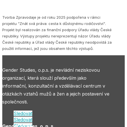
Tvorba Zpravodaje je od roku 2025 podpořena v rámci
projektu "Znát svá práva: cesta k důstojnému rodičovství".
Projekt byl realizován za finanční podpory Úřadu vlády České
republiky. Výstupy projektu nereprezentují názor Úřadu vlády
České republiky a Úřad vlády České republiky neodpovídá za
použití informací, jež jsou obsahem těchto výstupů.
Gender Studies, o.p.s. je nevládní neziskovou
organizací, která slouží především jako
informační, konzultační a vzdělávací centrum v
otázkách vztahů mužů a žen a jejich postavení ve
společnosti.
Sledovat
Sledovat
Sledovat
Gender Studies, o. p. s.