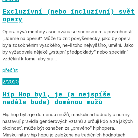
Excluzivní (nebo incluzivní) svět
opery
Opera bývá mnohdy asociována se snobismem a povrchností.
„Jdeme na operu!“ Může to znít povýšenecky, jako by opera
byla zosobněním vysokého, ne-li toho nejvyššího, umění. Jako
by vyžadovala nějaké „vstupní předpoklady“ nebo speciální
vzdělání k tomu, aby si ji...
přečíst
2/2020
Hip Hop byl, je (a nejspíše
nadále bude) doménou mužů
Hip hop byl a je doménou mužů, maskulinní hodnoty a normy
nastavují pravidla genderových vztahů a určují kdo a za jakých
okolností, může být označen za „pravého“ hiphopera.
Maskulinita v hip hopu je založena na tradičních hodnotách