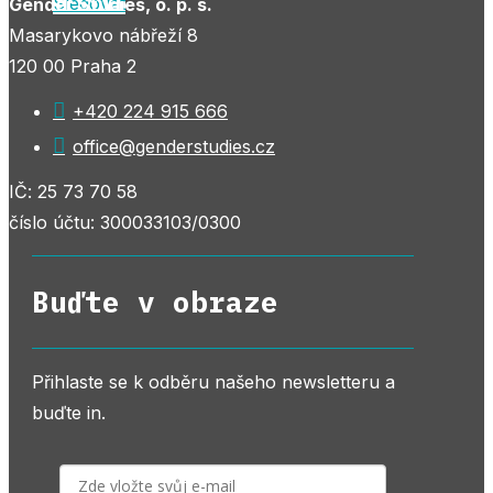
Sledovat
Gender Studies, o. p. s.
Masarykovo nábřeží 8
120 00 Praha 2

+420 224 915 666

office@genderstudies.cz
IČ: 25 73 70 58
číslo účtu: 300033103/0300
Buďte v obraze
Přihlaste se k odběru našeho newsletteru a
buďte in.