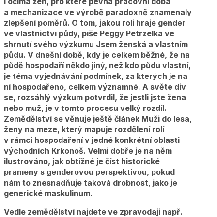
i očima žen, pro které pevná pracovní doba
a mechanizace ve výrobě paradoxně znamenaly
zlepšení poměrů. O tom, jakou roli hraje gender
ve vlastnictví půdy, píše Peggy Petrzelka ve
shrnutí svého výzkumu Jsem ženská a vlastním
půdu. V dnešní době, kdy je celkem běžné, že na
půdě hospodaří někdo jiný, než kdo půdu vlastní,
je téma vyjednávání podmínek, za kterých je na
ní hospodařeno, celkem významné. A světe div
se, rozsáhlý výzkum potvrdil, že jestli jste žena
nebo muž, je v tomto procesu velký rozdíl.
Zemědělství se věnuje ještě článek Muži do lesa,
ženy na meze, který mapuje rozdělení rolí
v rámci hospodaření v jedné konkrétní oblasti
východních Krkonoš. Velmi dobře je na něm
ilustrováno, jak obtížné je číst historické
prameny s genderovou perspektivou, pokud
nám to znesnadňuje taková drobnost, jako je
generické maskulinum.
Vedle zemědělství najdete ve zpravodaji např.