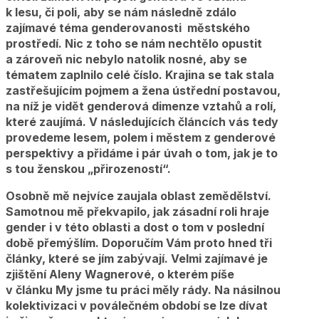
k lesu, či poli, aby se nám následně zdálo
zajímavé téma genderovanosti městského
prostředí. Nic z toho se nám nechtělo opustit
a zároveň nic nebylo natolik nosné, aby se
tématem zaplnilo celé číslo. Krajina se tak stala
zastřešujícím pojmem a žena ústřední postavou,
na níž je vidět genderová dimenze vztahů a rolí,
které zaujímá. V následujících článcích vás tedy
provedeme lesem, polem i městem z genderové
perspektivy a přidáme i pár úvah o tom, jak je to
s tou ženskou „přirozeností“.
Osobně mě nejvíce zaujala oblast zemědělství.
Samotnou mě překvapilo, jak zásadní roli hraje
gender i v této oblasti a dost o tom v poslední
době přemýšlím. Doporučím Vám proto hned tři
články, které se jím zabývají. Velmi zajímavé je
zjištění Aleny Wagnerové, o kterém píše
v článku My jsme tu práci měly rády. Na násilnou
kolektivizaci v poválečném období se lze dívat