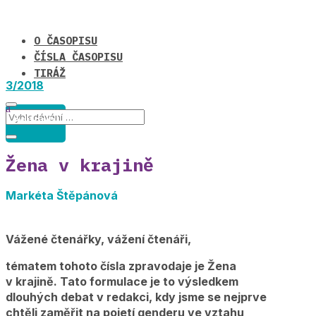
O ČASOPISU
ČÍSLA ČASOPISU
TIRÁŽ
3/2018
editorial
Žena v krajině
Markéta Štěpánová
Vážené čtenářky, vážení čtenáři,
tématem tohoto čísla zpravodaje je Žena
v krajině. Tato formulace je to výsledkem
dlouhých debat v redakci, kdy jsme se nejprve
chtěli zaměřit na pojetí genderu ve vztahu