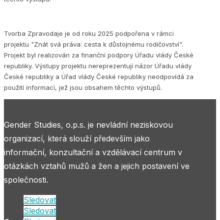
Tvorba Zpravodaje je od roku 2025 podpořena v rámci
projektu "Znát svá práva: cesta k důstojnému rodičovství".
Projekt byl realizován za finanční podpory Úřadu vlády České
republiky. Výstupy projektu nereprezentují názor Úřadu vlády
České republiky a Úřad vlády České republiky neodpovídá za
použití informací, jež jsou obsahem těchto výstupů.
Gender Studies, o.p.s. je nevládní neziskovou
organizací, která slouží především jako
informační, konzultační a vzdělávací centrum v
otázkách vztahů mužů a žen a jejich postavení ve
společnosti.
Sledovat
Sledovat