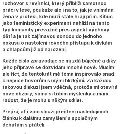
rozhovor s revírnicí, který přiblíží samotnou
práci v lese, poukáže ale i na to, jak je vnímána
žena v profesi, kde muži stále hrají prim. Kibuc
jako feministický experiment nahlíží na tento
typ komunity převážně přes aspekt výchovy
dětí a je tak zajímavou sondou do jednoho
pokusu o nastolení rovného přístupu k dívkám
a chlapcům již od narození.
Každé číslo zpravodaje se mi zdá báječné a díky
jeho přípravě se dozvídám mnohé nové. Musím
ale říct, že tentokrát mě téma inspirovalo snad
k nejvíce hovorům s mými blízkými. Za každou
takovou diskuzi jsem vděčná, protože mi otevírá
nové obzory, sama si tříbím myšlenky a mám
radost, že je mohu s někým sdílet.
Přeji si, ať i vám slouží přečtení následujících
článků k dalšímu zamyšlení a společným
debatám s přáteli.