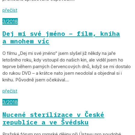
přečíst
3/2018
Dej mi své jméno – film, kniha
a mnohem víc
O filmu „Dej mi své jméno“ jsem slyšel již někdy na jaře
letošního roku, kdy vstoupil do našich kin, ale viděl jsem ho
teprve během parných červencových dnů, když se mi dostalo
do rukou DVD – a krátce nato jsem neodolal a objednal si i
knihu. Původně jsem očekával...
přečíst
3/2018
Nucené sterilizace v České
republice a ve Švédsku
Pražské fórum pro romské dějiny při Ústavu pro soudobé