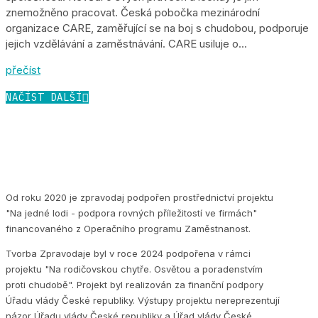
znemožněno pracovat. Česká pobočka mezinárodní
organizace CARE, zaměřující se na boj s chudobou, podporuje
jejich vzdělávání a zaměstnávání. CARE usiluje o...
přečíst
NAČÍST DALŠÍ
Od roku 2020 je zpravodaj podpořen prostřednictví projektu
"Na jedné lodi - podpora rovných příležitostí ve firmách"
financovaného z Operačního programu Zaměstnanost.
Tvorba Zpravodaje byl v roce 2024 podpořena v rámci
projektu "Na rodičovskou chytře. Osvětou a poradenstvím
proti chudobě". Projekt byl realizován za finanční podpory
Úřadu vlády České republiky. Výstupy projektu nereprezentují
názor Úřadu vlády České republiky a Úřad vlády České