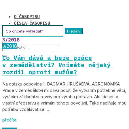
O ČASOPISU
ČÍSLA ČASOPISU
Hledat:
TIRÁŽ
3/2018
3/2018
Co Vám dává a bere práce
v zemědělství? Vnímáte nějaký
rozdíl oproti mužům?
Na otázku odpovídají: DAGMAR HRUŠKOVÁ, AGRONOMKA
Práce v zemědělství mi dává pocit, že vytvářím potřebné věci,
vyrábím základní suroviny pro výrobu potravin. Ale jde jen o
vlastní představu a vnímání tohoto povolání. Také naplňuje mou
potřebu vzdělávat se....
přečíst