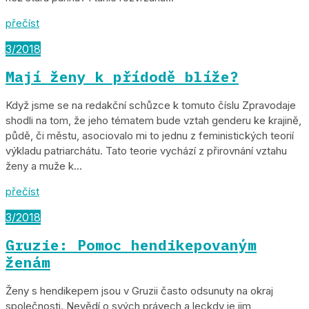
přečíst
3/2018
Mají ženy k přídodě blíže?
Když jsme se na redakční schůzce k tomuto číslu Zpravodaje
shodli na tom, že jeho tématem bude vztah genderu ke krajině,
půdě, či městu, asociovalo mi to jednu z feministických teorií
výkladu patriarchátu. Tato teorie vychází z přirovnání vztahu
ženy a muže k...
přečíst
3/2018
Gruzie: Pomoc hendikepovaným
ženám
Ženy s hendikepem jsou v Gruzii často odsunuty na okraj
společnosti. Nevědí o svých právech a leckdy je jim