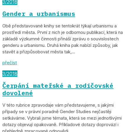
3/2018
Gender a urbanismus
Obě představované knihy se tentokrát týkají urbanismu a
prostředí města. První z nich je odbornou publikací, která na
základě výzkumné činnosti přináší zprávu o souvislostech
genderu a urbanismu. Druhá kniha pak nabízí způsoby, jak
stavět a přizpůsobovat města tak,...
přečíst
3/2018
Čerpání mateřské a rodičovské
dovolené
V této rubrice zpravodaje vám představujeme, s jakými
případy se v právní poradně Gender Studies nejčastěji
setkáváme. Vybrali jsme témata, která se mezi jednotlivými
dotazy objevují opakovaně. Příkladové dotazy doprovází i
přehledně zpracované odpovědi....