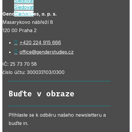
Sledovat
Sledovat
Sledovat
Gender Studies, o. p. s.
Masarykovo nábřeží 8
120 00 Praha 2

+420 224 915 666

office@genderstudies.cz
IČ: 25 73 70 58
číslo účtu: 300033103/0300
Buďte v obraze
Přihlaste se k odběru našeho newsletteru a
buďte in.