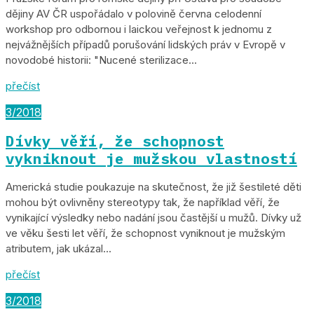
dějiny AV ČR uspořádalo v polovině června celodenní
workshop pro odbornou i laickou veřejnost k jednomu z
nejvážnějších případů porušování lidských práv v Evropě v
novodobé historii: "Nucené sterilizace...
přečíst
3/2018
Dívky věří, že schopnost
vykniknout je mužskou vlastností
Americká studie poukazuje na skutečnost, že již šestileté děti
mohou být ovlivněny stereotypy tak, že například věří, že
vynikající výsledky nebo nadání jsou častější u mužů. Dívky už
ve věku šesti let věří, že schopnost vyniknout je mužským
atributem, jak ukázal...
přečíst
3/2018