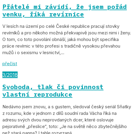
Přátelé mi závidí, že jsem pořád
venku, říká revírnice
V lesích na území po celé České republice pracují stovky
revírníků a pro někoho možná překvapivě jsou mezi nimi i ženy.
O tom, co toto povolání obnáší, jaká mohou být specifika
práce revírnic v této profesi s tradičně vysokou převahou
mužů i o sexismu v lesnictví,...
přečíst
3/2018
Svoboda, tlak či povinnost
vlastní reprodukce
Nedávno jsem znovu, a s gustem, sledoval český seriál Sňatky
z rozumu, kde v jednom z dílů soudní rada Vácha říká na
adresu svých dvou neprovdaných dcer, které oslovuje
pejorativně „přeslice“, toto: „Je na světě něco zbytečnějšího
než stará panna? I tahle rozvrzaná...