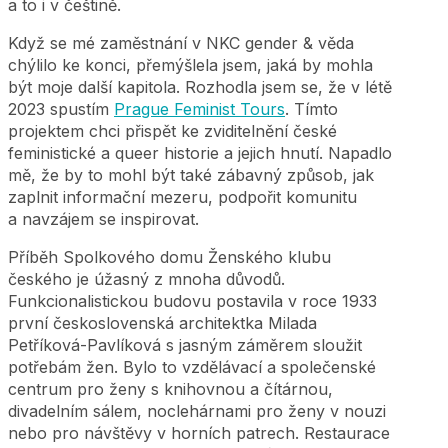
a to i v češtině.
Když se mé zaměstnání v NKC gender & věda
chýlilo ke konci, přemýšlela jsem, jaká by mohla
být moje další kapitola. Rozhodla jsem se, že v létě
2023 spustím
Prague Feminist Tours
. Tímto
projektem chci přispět ke zviditelnění české
feministické a queer historie a jejich hnutí. Napadlo
mě, že by to mohl být také zábavný způsob, jak
zaplnit informační mezeru, podpořit komunitu
a navzájem se inspirovat.
Příběh Spolkového domu Ženského klubu
českého je úžasný z mnoha důvodů.
Funkcionalistickou budovu postavila v roce 1933
první československá architektka Milada
Petříková-Pavlíková s jasným záměrem sloužit
potřebám žen. Bylo to vzdělávací a společenské
centrum pro ženy s knihovnou a čítárnou,
divadelním sálem, noclehárnami pro ženy v nouzi
nebo pro návštěvy v horních patrech. Restaurace