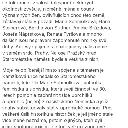
se tolerance i znalosti (alespoň) některých
okolností zvyšuje, nicméně jména a osudy
významných žen, ovlivňujících chod této země,
zůstávají stále v pozadí. Marie Schmolková, Hana
Steinerová, Bertha von Suttner, Amélie Brázdová,
Josefa Náprstková, Renata Tyršová a mnoho
dalších jsou neprávem zapomenuté hrdinky své
doby. Adresy spojené s těmito jmény nalezneme
v samém srdci Prahy. Na ose Pražský hrad –
Staroměstské náměstí bydlela většina z nich.
Moje nejoblíbenější místo spojené s tématem je
Kamzíková ulice nedaleko Staroměstského
náměstí, kde žila Marie Schmolková, patriotka,
feministka a sionistka, která svojí činností ve 30.
letech pomohla zachránit tisíce uprchlíků
a uprchlic (nejen) z nacistického Německa a jejíž
snahy substituovaly stát v uprchlické pomoci. Přes
veškeré úsilí historiků a historiček je její jméno stále
více méně neznámé, přitom o jiných, kteří byli
jejími spolupracujícími, se točí velkorozpočtové