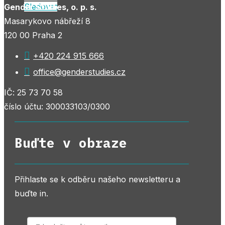
Sledovat
Gender Studies, o. p. s.
Masarykovo nábřeží 8
120 00 Praha 2

+420 224 915 666

office@genderstudies.cz
IČ: 25 73 70 58
číslo účtu: 300033103/0300
Buďte v obraze
Přihlaste se k odběru našeho newsletteru a
buďte in.