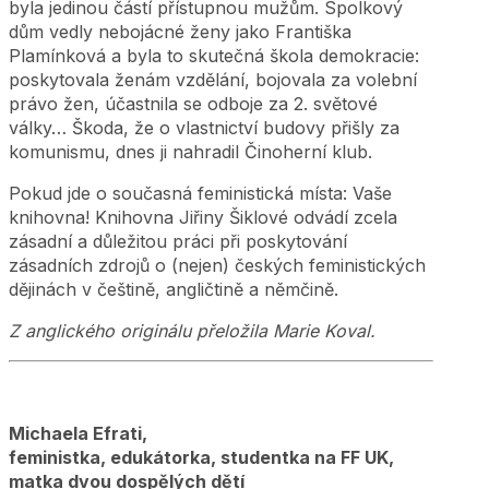
byla jedinou částí přístupnou mužům. Spolkový
dům vedly nebojácné ženy jako Františka
Plamínková a byla to skutečná škola demokracie:
poskytovala ženám vzdělání, bojovala za volební
právo žen, účastnila se odboje za 2. světové
války… Škoda, že o vlastnictví budovy přišly za
komunismu, dnes ji nahradil Činoherní klub.
Pokud jde o současná feministická místa: Vaše
knihovna! Knihovna Jiřiny Šiklové odvádí zcela
zásadní a důležitou práci při poskytování
zásadních zdrojů o (nejen) českých feministických
dějinách v češtině, angličtině a němčině.
Z anglického originálu přeložila Marie Koval.
Michaela Efrati,
feministka, edukátorka, studentka na FF UK,
matka dvou dospělých dětí