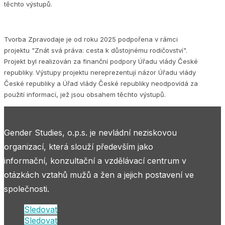
těchto výstupů.
Tvorba Zpravodaje je od roku 2025 podpořena v rámci
projektu "Znát svá práva: cesta k důstojnému rodičovství".
Projekt byl realizován za finanční podpory Úřadu vlády České
republiky. Výstupy projektu nereprezentují názor Úřadu vlády
České republiky a Úřad vlády České republiky neodpovídá za
použití informací, jež jsou obsahem těchto výstupů.
Gender Studies, o.p.s. je nevládní neziskovou
organizací, která slouží především jako
informační, konzultační a vzdělávací centrum v
otázkách vztahů mužů a žen a jejich postavení ve
společnosti.
Sledovat
Sledovat