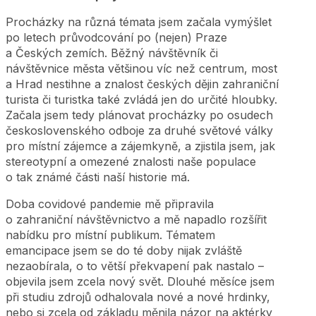
Procházky na různá témata jsem začala vymýšlet
po letech průvodcování po (nejen) Praze
a Českých zemích. Běžný návštěvník či
návštěvnice města většinou víc než centrum, most
a Hrad nestihne a znalost českých dějin zahraniční
turista či turistka také zvládá jen do určité hloubky.
Začala jsem tedy plánovat procházky po osudech
československého odboje za druhé světové války
pro místní zájemce a zájemkyně, a zjistila jsem, jak
stereotypní a omezené znalosti naše populace
o tak známé části naší historie má.
Doba covidové pandemie mě připravila
o zahraniční návštěvnictvo a mě napadlo rozšířit
nabídku pro místní publikum. Tématem
emancipace jsem se do té doby nijak zvláště
nezaobírala, o to větší překvapení pak nastalo –
objevila jsem zcela nový svět. Dlouhé měsíce jsem
při studiu zdrojů odhalovala nové a nové hrdinky,
nebo si zcela od základu měnila názor na aktérky