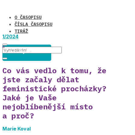
O ČASOPISU
ČÍSLA ČASOPISU
TIRÁŽ
1/2024
Co si myslíte o ... ?
Co vás vedlo k tomu, že
jste začaly dělat
feministické procházky?
Jaké je Vaše
nejoblíbenější místo
a proč?
Marie Koval