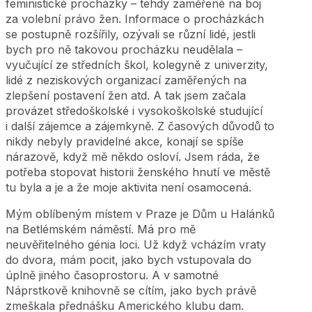
feministické procházky – tehdy zaměřené na boj
za volební právo žen. Informace o procházkách
se postupně rozšířily, ozývali se různí lidé, jestli
bych pro ně takovou procházku neudělala –
vyučující ze středních škol, kolegyně z univerzity,
lidé z neziskových organizací zaměřených na
zlepšení postavení žen atd. A tak jsem začala
provázet středoškolské i vysokoškolské studující
i další zájemce a zájemkyně. Z časových důvodů to
nikdy nebyly pravidelné akce, konají se spíše
nárazově, když mě někdo osloví. Jsem ráda, že
potřeba stopovat historii ženského hnutí ve městě
tu byla a je a že moje aktivita není osamocená.
Mým oblíbeným místem v Praze je Dům u Halánků
na Betlémském náměstí. Má pro mě
neuvěřitelného génia loci. Už když vcházím vraty
do dvora, mám pocit, jako bych vstupovala do
úplně jiného časoprostoru. A v samotné
Náprstkově knihovně se cítím, jako bych právě
zmeškala přednášku Amerického klubu dam.