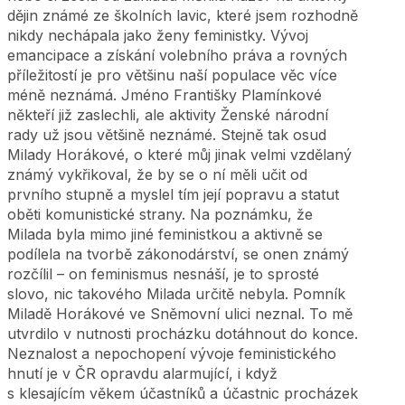
dějin známé ze školních lavic, které jsem rozhodně
nikdy nechápala jako ženy feministky. Vývoj
emancipace a získání volebního práva a rovných
příležitostí je pro většinu naší populace věc více
méně neznámá. Jméno Františky Plamínkové
někteří již zaslechli, ale aktivity Ženské národní
rady už jsou většině neznámé. Stejně tak osud
Milady Horákové, o které můj jinak velmi vzdělaný
známý vykřikoval, že by se o ní měli učit od
prvního stupně a myslel tím její popravu a statut
oběti komunistické strany. Na poznámku, že
Milada byla mimo jiné feministkou a aktivně se
podílela na tvorbě zákonodárství, se onen známý
rozčílil – on feminismus nesnáší, je to sprosté
slovo, nic takového Milada určitě nebyla. Pomník
Miladě Horákové ve Sněmovní ulici neznal. To mě
utvrdilo v nutnosti procházku dotáhnout do konce.
Neznalost a nepochopení vývoje feministického
hnutí je v ČR opravdu alarmující, i když
s klesajícím věkem účastníků a účastnic procházek