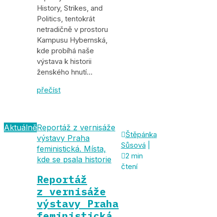
History, Strikes, and
Politics, tentokrát
netradičně v prostoru
Kampusu Hybernská,
kde probíhá naše
výstava k historii
ženského hnutí…
přečíst
Aktuálně
Reportáž z vernisáže

Štěpánka
výstavy Praha
Sůsová
|
feministická. Místa,

2 min
kde se psala historie
čtení
Reportáž
z vernisáže
výstavy Praha
feministická.