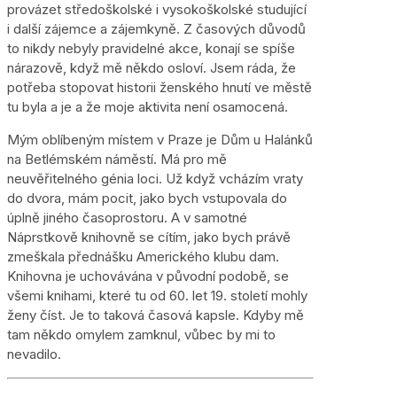
provázet středoškolské i vysokoškolské studující
i další zájemce a zájemkyně. Z časových důvodů
to nikdy nebyly pravidelné akce, konají se spíše
nárazově, když mě někdo osloví. Jsem ráda, že
potřeba stopovat historii ženského hnutí ve městě
tu byla a je a že moje aktivita není osamocená.
Mým oblíbeným místem v Praze je Dům u Halánků
na Betlémském náměstí. Má pro mě
neuvěřitelného génia loci. Už když vcházím vraty
do dvora, mám pocit, jako bych vstupovala do
úplně jiného časoprostoru. A v samotné
Náprstkově knihovně se cítím, jako bych právě
zmeškala přednášku Amerického klubu dam.
Knihovna je uchovávána v původní podobě, se
všemi knihami, které tu od 60. let 19. století mohly
ženy číst. Je to taková časová kapsle. Kdyby mě
tam někdo omylem zamknul, vůbec by mi to
nevadilo.