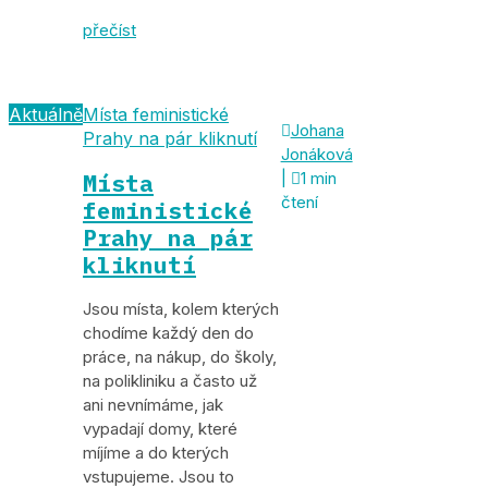
přečíst
Aktuálně
Místa feministické

Johana
Prahy na pár kliknutí
Jonáková
Místa
|

1 min
čtení
feministické
Prahy na pár
kliknutí
Jsou místa, kolem kterých
chodíme každý den do
práce, na nákup, do školy,
na polikliniku a často už
ani nevnímáme, jak
vypadají domy, které
míjíme a do kterých
vstupujeme. Jsou to