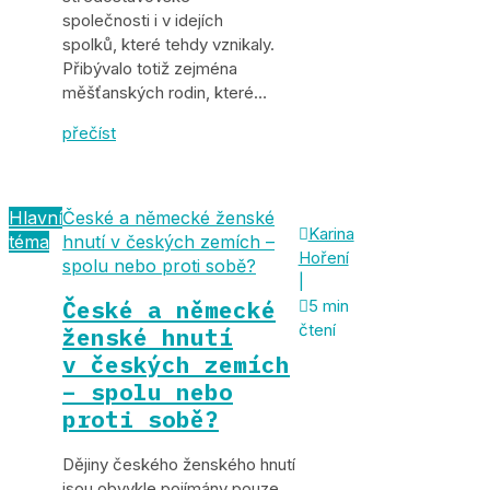
společnosti i v idejích
spolků, které tehdy vznikaly.
Přibývalo totiž zejména
měšťanských rodin, které…
přečíst
Hlavní
České a německé ženské

Karina
téma
hnutí v českých zemích –
Hoření
spolu nebo proti sobě?
|
České a německé

5 min
čtení
ženské hnutí
v českých zemích
– spolu nebo
proti sobě?
Dějiny českého ženského hnutí
jsou obvykle pojímány pouze