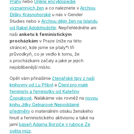
Prahy
nebo
Online encyklopedie
významných žen
a co naleznete v
Archivu
Elišky Krásnohorské
u nás v Gender
Studies nebo v
Archivu dějin žen na Islandu
od Rakel Adolphsdóttir
. Nepřehlédněte ani
naši
anketu k feministickým
procházkám
v Praze (níže na této
stránce), kde jsme se ptaly*i tří
průvodkyň, co je vedlo k tomu, že
s procházkami začaly a jaké je jejich
nejoblíbenější místo.
Opět vám přinášíme
čtenářské tipy z naší
knihovny od Lu Přibyl
a
Čtení pro malé
feministy a feministky od Kateřiny
Čopjakové
. Nalákáme vás rovněž na
novou
knihu Jitky Gelnarové Nepoddajné
předměty
o materiálním otisku ženského
hnutí a feministického aktivismu a také na
jarní
báseň Adama Borziče v rubrice Ze
světa múz
.