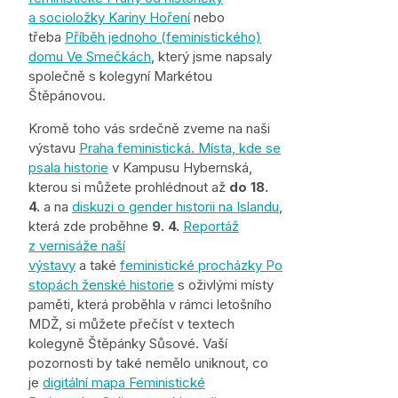
a socioložky Kariny Hoření
nebo
třeba
Příběh jednoho (feministického)
domu Ve Smečkách
, který jsme napsaly
společně s kolegyní Markétou
Štěpánovou.
Kromě toho vás srdečně zveme na naši
výstavu
Praha feministická. Místa, kde se
psala historie
v Kampusu Hybernská,
kterou si můžete prohlédnout až
do 18.
4.
a na
diskuzi o gender historii na Islandu
,
která zde proběhne
9. 4.
Reportáž
z vernisáže naší
výstavy
a také
feministické procházky Po
stopách ženské historie
s oživlými místy
paměti, která proběhla v rámci letošního
MDŽ, si můžete přečíst v textech
kolegyně Štěpánky Sůsové. Vaší
pozornosti by také nemělo uniknout, co
je
digitální mapa Feministické