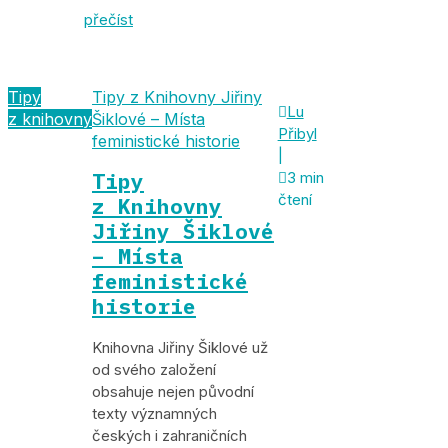
přečíst
Tipy
Tipy z Knihovny Jiřiny

Lu
z knihovny
Šiklové – Místa
Přibyl
feministické historie
|
Tipy

3 min
čtení
z Knihovny
Jiřiny Šiklové
– Místa
feministické
historie
Knihovna Jiřiny Šiklové už
od svého založení
obsahuje nejen původní
texty významných
českých i zahraničních