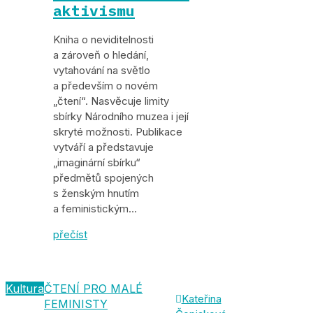
aktivismu
Kniha o neviditelnosti
a zároveň o hledání,
vytahová­ní na světlo
a především o novém
„čtení“. Nasvěcuje limity
sbírky Národního muzea i její
skryté možnosti. Publikace
vytváří a před­stavuje
„imaginární sbírku“
předmětů spojených
s ženským hnutím
a feministickým…
přečíst
Kultura
ČTENÍ PRO MALÉ

Kateřina
FEMINISTY