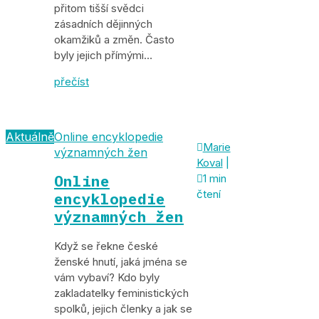
přitom tišší svědci
zásadních dějinných
okamžiků a změn. Často
byly jejich přímými…
přečíst
Aktuálně
Online encyklopedie

Marie
významných žen
Koval
|
Online

1 min
čtení
encyklopedie
významných žen
Když se řekne české
ženské hnutí, jaká jména se
vám vybaví? Kdo byly
zakladatelky feministických
spolků, jejich členky a jak se