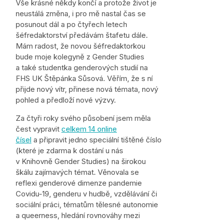
Vše krásné někdy končí a protože život je
neustálá změna, i pro mě nastal čas se
posunout dál a po čtyřech letech
šéfredaktorství předávám štafetu dále.
Mám radost, že novou šéfredaktorkou
bude moje kolegyně z Gender Studies
a také studentka genderových studií na
FHS UK Štěpánka Sůsová. Věřím, že s ní
přijde nový vítr, přinese nová témata, nový
pohled a předloží nové výzvy.
Za čtyři roky svého působení jsem měla
čest vypravit
celkem 14 online
čísel
a připravit jedno speciální tištěné číslo
(které je zdarma k dostání u nás
v Knihovně Gender Studies) na širokou
škálu zajímavých témat. Věnovala se
reflexi genderové dimenze pandemie
Covidu-19, genderu v hudbě, vzdělávání či
sociální práci, tématům tělesné autonomie
a queerness, hledání rovnováhy mezi