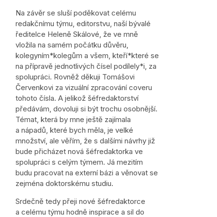
Na závěr se sluší poděkovat celému
redakčnímu týmu, editorstvu, naší bývalé
ředitelce Heleně Skálové, že ve mně
vložila na samém počátku důvěru,
kolegyním*kolegům a všem, kteří*které se
na přípravě jednotlivých čísel podílely*i, za
spolupráci. Rovněž děkuji Tomášovi
Červenkovi za vizuální zpracování coveru
tohoto čísla. A jelikož šéfredaktorství
předávám, dovoluji si být trochu osobnější.
Témat, která by mne ještě zajímala
a nápadů, které bych měla, je velké
množství, ale věřím, že s dalšími návrhy již
bude přicházet nová šéfredaktorka ve
spolupráci s celým týmem. Já mezitím
budu pracovat na externí bázi a věnovat se
zejména doktorskému studiu.
Srdečně tedy přeji nové šéfredaktorce
a celému týmu hodně inspirace a sil do