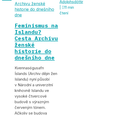
Adolphsdóttir
Archivu ženské
|

11 min
historie do dnešního
čtení
dne
Feminismus na
Islandu?
Cesta Archivu
ženské
historie do
dnešního dne
Kvennasögusafn
Íslands (Archiv dějin žen
Islandu) nyní působí
v Národní a univerzitní
knihovně Islandu ve
vysoké čtvercové
budově s výrazným
červeným tónem.
Ačkoliv se budova