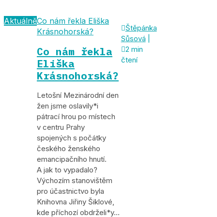
Aktuálně
Co nám řekla Eliška

Štěpánka
Krásnohorská?
Sůsová
|
Co nám řekla

2 min
čtení
Eliška
Krásnohorská?
Letošní Mezinárodní den
žen jsme oslavily*i
pátrací hrou po místech
v centru Prahy
spojených s počátky
českého ženského
emancipačního hnutí.
A jak to vypadalo?
Výchozím stanovištěm
pro účastnictvo byla
Knihovna Jiřiny Šiklové,
kde příchozí obdrželi*y…