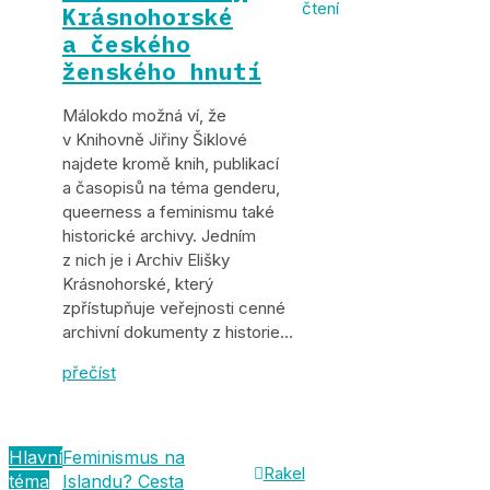
čtení
Krásnohorské
a českého
ženského hnutí
Málokdo možná ví, že
v Knihovně Jiřiny Šiklové
najdete kromě knih, publikací
a časopisů na téma genderu,
queerness a feminismu také
historické archivy. Jedním
z nich je i Archiv Elišky
Krásnohorské, který
zpřístupňuje veřejnosti cenné
archivní dokumenty z historie…
přečíst
Hlavní
Feminismus na

Rakel
téma
Islandu? Cesta