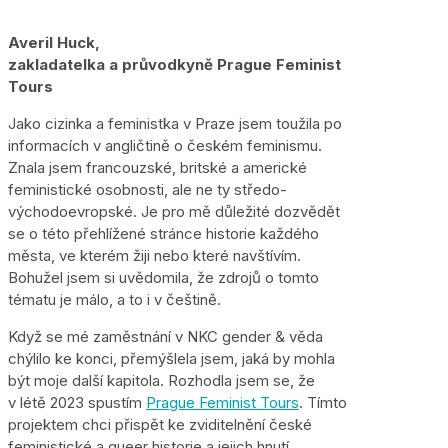
Averil Huck,
zakladatelka a průvodkyně Prague Feminist
Tours
Jako cizinka a feministka v Praze jsem toužila po
informacích v angličtině o českém feminismu.
Znala jsem francouzské, britské a americké
feministické osobnosti, ale ne ty středo-
východoevropské. Je pro mě důležité dozvědět
se o této přehlížené stránce historie každého
města, ve kterém žiji nebo které navštívím.
Bohužel jsem si uvědomila, že zdrojů o tomto
tématu je málo, a to i v češtině.
Když se mé zaměstnání v NKC gender & věda
chýlilo ke konci, přemýšlela jsem, jaká by mohla
být moje další kapitola. Rozhodla jsem se, že
v létě 2023 spustím
Prague Feminist Tours
. Tímto
projektem chci přispět ke zviditelnění české
feministické a queer historie a jejich hnutí.