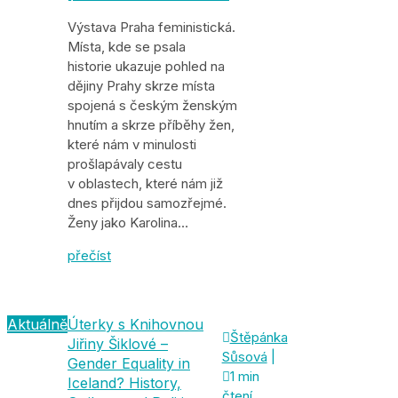
Výstava Praha feministická.
Místa, kde se psala
historie ukazuje pohled na
dějiny Prahy skrze místa
spojená s českým ženským
hnutím a skrze příběhy žen,
které nám v minulosti
prošlapávaly cestu
v oblastech, které nám již
dnes přijdou samozřejmé.
Ženy jako Karolina…
přečíst
Aktuálně
Úterky s Knihovnou

Štěpánka
Jiřiny Šiklové –
Sůsová
|
Gender Equality in

1 min
Iceland? History,
čtení