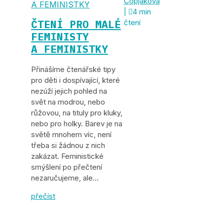
Čopjaková
A FEMINISTKY
|

4 min
ČTENÍ PRO MALÉ
čtení
FEMINISTY
A FEMINISTKY
Přinášíme čtenářské tipy
pro děti i dospívající, které
nezúží jejich pohled na
svět na modrou, nebo
růžovou, na tituly pro kluky,
nebo pro holky. Barev je na
světě mnohem víc, není
třeba si žádnou z nich
zakázat. Feministické
smýšlení po přečtení
nezaručujeme, ale…
přečíst