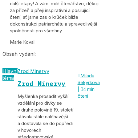
další etapy! A vám, milé čtenářstvo, děkuji
za přízeň a přeji inspirativní a posilující
čtení, ať jsme zas o krůček blíže
dekonstrukci patriarchátu a spravedlivější
společnosti pro všechny.
Marie Koval
Obsah vydání:
Hlavní
Zrod Minervy

Milada
téma
Zrod Minervy
Sekyrková
|

4 min
čtení
Myšlenka prosadit vyšší
vzdělání pro dívky se
v druhé polovině 19. století
stávala stále naléhavější
a dostávala se do popředí
v hovorech
středostavovské