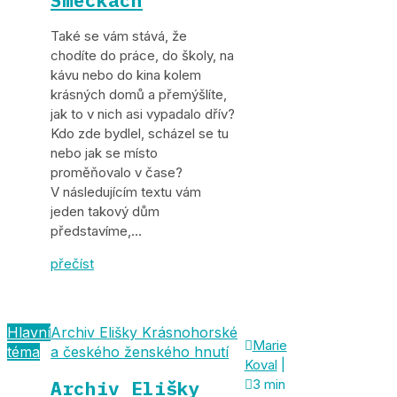
Také se vám stává, že
chodíte do práce, do školy, na
kávu nebo do kina kolem
krásných domů a přemýšlíte,
jak to v nich asi vypadalo dřív?
Kdo zde bydlel, scházel se tu
nebo jak se místo
proměňovalo v čase?
V následujícím textu vám
jeden takový dům
představíme,…
přečíst
Hlavní
Archiv Elišky Krásnohorské

Marie
téma
a českého ženského hnutí
Koval
|
Archiv Elišky

3 min