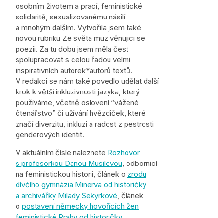
osobním životem a prací, feministické
solidaritě, sexualizovanému násilí
a mnohým dalším. Vytvořila jsem také
novou rubriku Ze světa múz věnující se
poezii. Za tu dobu jsem měla čest
spolupracovat s celou řadou velmi
inspirativních autorek*autorů textů.
V redakci se nám také povedlo udělat další
krok k větší inkluzivnosti jazyka, který
používáme, včetně oslovení “vážené
čtenářstvo” či užívání hvězdiček, které
značí diverzitu, inkluzi a radost z pestrosti
genderových identit.
V aktuálním čísle naleznete
Rozhovor
s profesorkou Danou Musilovou
, odbornicí
na feministickou historii, článek o
zrodu
dívčího gymnázia Minerva od historičky
a archivářky Milady Sekyrkové
, článek
o
postavení německy hovořících žen
feministické Prahy od historičky