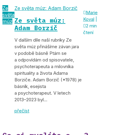
Ze
Ze světa múz: Adam Borzič

Marie
světa
Ze světa múz:
Koval
|
múz

2 min
Adam Borzič
čtení
V dalším díle naší rubriky Ze
světa múz přinášíme závan jara
v podobě básně Ptám se
a odpovídám od spisovatele,
psychoterapeuta a milovníka
spirituality a života Adama
Borziče. Adam Borzič (*1978) je
básník, esejista
a psychoterapeut. V letech
2013–2023 byl…
přečíst