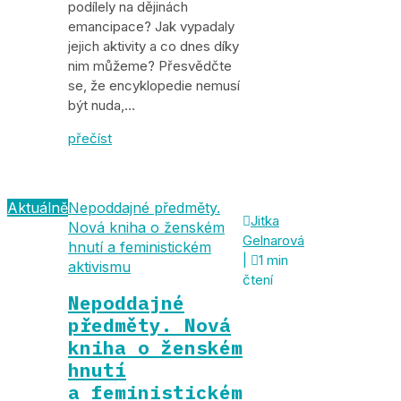
podílely na dějinách
emancipace? Jak vypadaly
jejich aktivity a co dnes díky
nim můžeme? Přesvědčte
se, že encyklopedie nemusí
být nuda,…
přečíst
Aktuálně
Nepoddajné předměty.

Jitka
Nová kniha o ženském
Gelnarová
hnutí a feministickém
|

1 min
aktivismu
čtení
Nepoddajné
předměty. Nová
kniha o ženském
hnutí
a feministickém