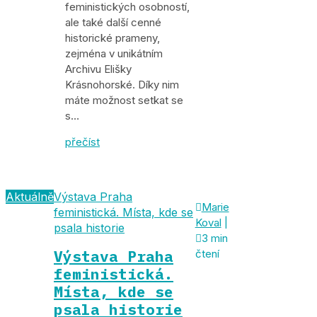
feministických osobností,
ale také další cenné
historické prameny,
zejména v unikátním
Archivu Elišky
Krásnohorské. Díky nim
máte možnost setkat se
s…
přečíst
Aktuálně
Výstava Praha

Marie
feministická. Místa, kde se
Koval
|
psala historie

3 min
Výstava Praha
čtení
feministická.
Místa, kde se
psala historie