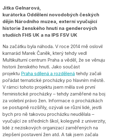
Jitka Gelnarová,
kurátorka Oddělení novodobých českých
dějin Národního muzea, externí vyučující
historie ženského hnutí na genderových
studiích FHS UK a na IPS FSV UK
Na začátku byla náhoda. V roce 2014 mě oslovil
kamarád Marek Čaněk, který tehdy vedl
Multikulturní centrum Praha a věděl, že se věnuju
historii ženského hnutí. Jako součást
projektu
Praha sdílená a rozdělená
tehdy začali
pořádat tematické procházky po hlavním městě.
V rámci tohoto projektu jsem měla své první
feministické procházky – tehdy zaměřené na boj
za volební právo žen. Informace o procházkách
se postupně rozšířily, ozývali se různí lidé, jestli
bych pro ně takovou procházku neudělala –
vyučující ze středních škol, kolegyně z univerzity,
lidé z neziskových organizací zaměřených na
zlepšení postavení žen atd. A tak jsem začala