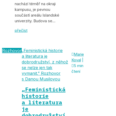
nachází téměř na okraji
kampusu, je pevnou
součástí areálu Islandské
univerzity. Budova se…
přečíst
Rozhovor
„Feministická historie

Marie
a literatura je
Koval
|
dobrodružství, z něhož

5 min
se nelze jen tak
čtení
vymanit.” Rozhovor
s Danou Musilovou
„Feministická
historie
a literatura
je
dobrodružství,