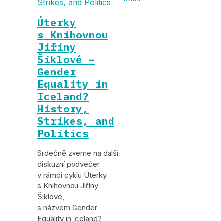
Strikes, and Politics
Úterky
s Knihovnou
Jiřiny
Šiklové –
Gender
Equality in
Iceland?
History,
Strikes, and
Politics
Srdečně zveme na další
diskuzní podvečer
v rámci cyklu Úterky
s Knihovnou Jiřiny
Šiklové,
s názvem Gender
Equality in Iceland?