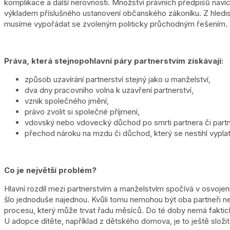
komplikace a další nerovnosti. Množství právních předpisů naví
výkladem příslušného ustanovení občanského zákoníku. Z hlediska
musíme vypořádat se zvoleným politicky průchodným řešením.
Práva, která stejnopohlavní páry partnerstvím získávají:
způsob uzavírání partnerství stejný jako u manželství,
dva dny pracovního volna k uzavření partnerství,
vznik společného jmění,
právo zvolit si společné příjmení,
vdovský nebo vdovecký důchod po smrti partnera či partn
přechod nároku na mzdu či důchod, který se nestihl vyplat
Co je největší problém?
Hlavní rozdíl mezi partnerstvím a manželstvím spočívá v osvojení
šlo jednoduše najednou. Kvůli tomu nemohou být oba partneři ne
procesu, který může trvat řadu měsíců. Do té doby nemá faktický 
U adopce dítěte, například z dětského domova, je to ještě složitě