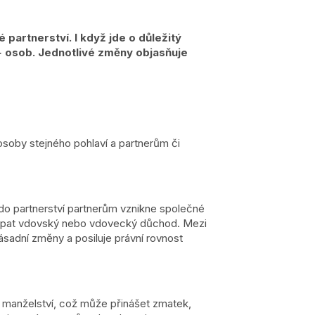
artnerství. I když jde o důležitý
 osob. Jednotlivé změny objasňuje
osoby stejného pohlaví a partnerům či
 do partnerství partnerům vznikne společné
 čerpat vdovský nebo vdovecký důchod. Mezi
zásadní změny a posiluje právní rovnost
 a manželství, což může přinášet zmatek,