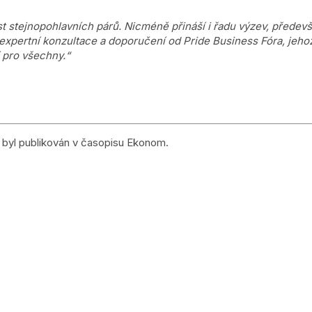
st stejnopohlavních párů. Nicméně přináší i řadu výzev, předevš
 expertní konzultace a doporučení od Pride Business Fóra, je
í pro všechny.“
í byl publikován v časopisu Ekonom.