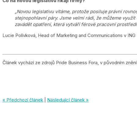
Co na novou legislativu říkají firmy?
„Novou legislativu vítáme, protože posiluje právní rovno
stejnopohlavní páry. Jsme velmi rádi, že můžeme využít
zavádět opatření, která vytváří férové pracovní prostřed
Lucie Polívková, Head of Marketing and Communications v ING
Článek vychází ze zdrojů Pride Business Fora, v původním zněn
« Předchozí článek
|
Následující článek »