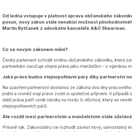
Od ledna vstupuje v platnost úprava občanského zákoníku,
posun, nový zákon stále nenabízí možnost plnohodnotné
Martin Bytčanek z advokátní kanceláře A&O Shearman.
Co se novým zákonem mění?
Český parlament schválil změnu občanského zákoníku, která zavád
partnerkám zaručuje stejná práva jako manželům – s výjimkou m
Jaká práva budou stejnopohlavní páry díky partnerství no
Na uzavření partnerství dostanou ze zákona dva dny pracovního 
jmění a rovněž mají právo zvolit si společné příjmení. V přípa
další práva patří vznik nároku na mzdu či důchod, který se nestih
stejnopohlavních párů.
Ale rozdíl mezi partnerstvím a manželstvím stále zůstává
Přesně tak. Zákonodárci se rozhodli zavést nový, samostatný inst