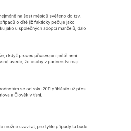
nejméně na šest měsíců svěřeno do tzv.
řípadů o dítě již fakticky pečuje jako
dku jako u společných adopcí manželů, dalo
, i když proces přiosvojení ještě není
ně uvede, že osoby v partnerství mají
 hodnotám se od roku 2011 přihlásilo už přes
ova a Člověk v tísni.
de možné uzavírat, pro tyhle případy tu bude