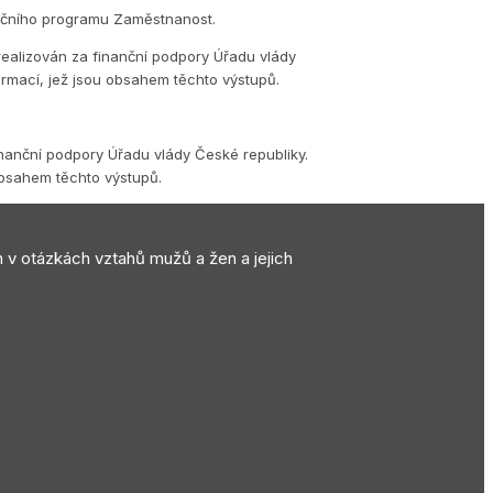
eračního programu Zaměstnanost.
realizován za finanční podpory Úřadu vlády
ormací, jež jsou obsahem těchto výstupů.
inanční podpory Úřadu vlády České republiky.
obsahem těchto výstupů.
m v otázkách vztahů mužů a žen a jejich