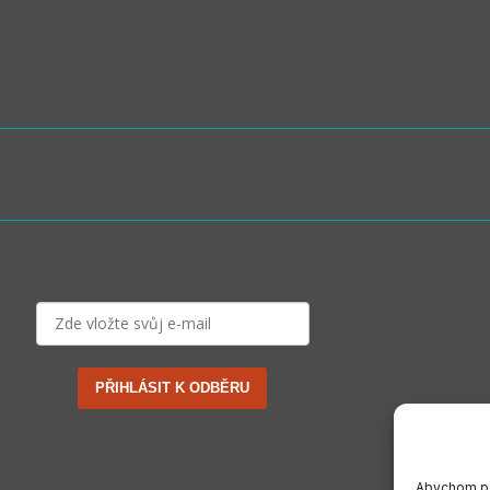
PŘIHLÁSIT K ODBĚRU
Abychom po