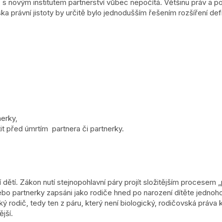
c s novým institutem partnerství vůbec nepočítá. Většinu práv a 
 právní jistoty by určitě bylo jednodušším řešením rozšíření defi
erky,
it před úmrtím partnera či partnerky.
 dětí. Zákon nutí stejnopohlavní páry projít složitějším procesem „
bo partnerky zapsáni jako rodiče hned po narození dítěte jednoho
rodič, tedy ten z páru, který není biologický, rodičovská práva k 
jší.