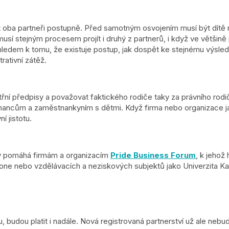
 oba partneři postupně. Před samotným osvojením musí být dítě 
í stejným procesem projít i druhý z partnerů, i když ve většině p
zhledem k tomu, že existuje postup, jak dospět ke stejnému výsle
rativní zátěž.
ní předpisy a považovat faktického rodiče taky za právního rodiče
ncům a zaměstnankyním s dětmi. Když firma nebo organizace jas
í jistotu.
y pomáhá firmám a organizacím
Pride Business Forum
, k jehož
ne nebo vzdělávacích a neziskových subjektů jako Univerzita Karl
 budou platit i nadále. Nová registrovaná partnerství už ale nebu