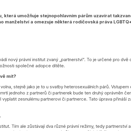
 která umožňuje stejnopohlavním párům uzavírat takzvané p
ho manželství a omezuje některá rodičovská práva LGBTQ+
í nový právní institut zvaný „partnerství“. To je určené pro dvě 
ožnosti společné adopce dítěte.
vě mít?
volna, stejně jako je to u svatby heterosexuálních párů. Vstupem
dě úmrtí jednoho z partnerů či partnerek bude ten druhý oprávněn
l vyplatit zesnulému partnerovi či partnerce. Tato úprava přináší 
.
itut. Tím ale zůstávají dva různé právní režimy, tedy partnerství