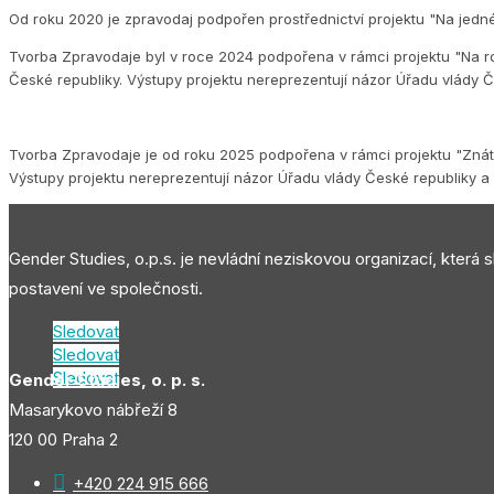
Od roku 2020 je zpravodaj podpořen prostřednictví projektu "Na jedn
Tvorba Zpravodaje byl v roce 2024 podpořena v rámci projektu "Na ro
České republiky. Výstupy projektu nereprezentují názor Úřadu vlády Č
Tvorba Zpravodaje je od roku 2025 podpořena v rámci projektu "Znát s
Výstupy projektu nereprezentují názor Úřadu vlády České republiky a 
Gender Studies, o.p.s. je nevládní neziskovou organizací, která 
postavení ve společnosti.
Sledovat
Sledovat
Sledovat
Gender Studies, o. p. s.
Masarykovo nábřeží 8
120 00 Praha 2

+420 224 915 666