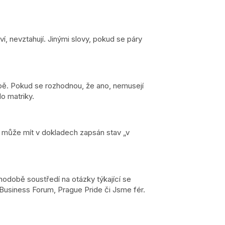
í, nevztahují. Jinými slovy, pokud se páry
době. Pokud se rozhodnou, že ano, nemusejí
do matriky.
, může mít v dokladech zapsán stav „v
hodobě soustředí na otázky týkající se
 Business Forum, Prague Pride či Jsme fér.