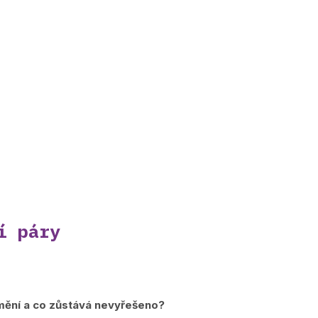
í páry
 změní a co zůstává nevyřešeno?