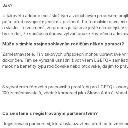
Jak?
U takovéto adopce musí složitým a zdlouhavým procesem projít
péče před osvojením jedním z partnerů. Po formálním osvojení mus
o vlastní. To znamená, že proces je časově ještě náročnější. V
by se říct, že současná úprava vytváří pouze zbytečnou administ
Může s tímhle stejnopohlavním rodičům někdo pomoct?
Zaměstnavatelé. Ti v takových případech mohou upravit své vnitř
dokončen. Tím se výrazně usnadní život všem LGBTQ+ zaměstna
nárok na benefity typu rodičovské nebo otcovské, dá jim to právn
S vytvořením férového pracovního prostředí pro LGBTQ+ osob
100 zaměstnavatelů, včetně korporací jako Škoda Auto či Vodafo
Co se stane s registrovaným partnerstvím?
Registrovaná partnerství, která byla uzavřena před touto změnou,