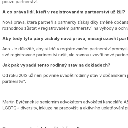
pouze partnerství.
A co práva lidí, kteří v registrovaném partnerství už žijí?
Nová práva, která partneři a partnerky získají díky změně občans
rozhodnou zůstat v registrovaném partnerství, na výhody a och
Aby tedy tyto páry získaly nová práva, musejí uzavřít pa
Ano. Je důležité, aby si lidé v registrovaném partnerství promys
své registrované partnerství rušit, ale rovnou uzavřít nové part
Jak pak vypadá tento rodinný stav na dokladech?
Od roku 2012 už není povinné uvádět rodinný stav v občanském p
partnerství“.
Martin Bytčanek je seniorním advokátem advokátní kanceláře A&O
LGBTQ+ diverzity, inkluze na pracovišti a aktivního uplatňování