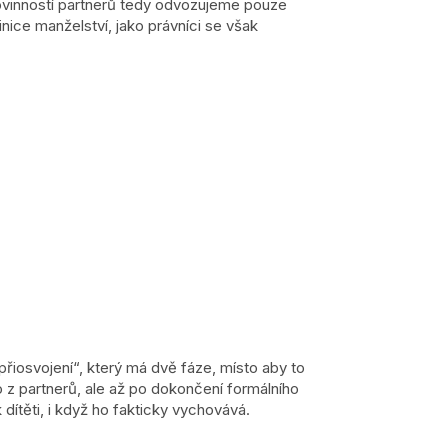
povinností partnerů tedy odvozujeme pouze
nice manželství, jako právníci se však
přiosvojení“, který má dvě fáze, místo aby to
 z partnerů, ale až po dokončení formálního
dítěti, i když ho fakticky vychovává.