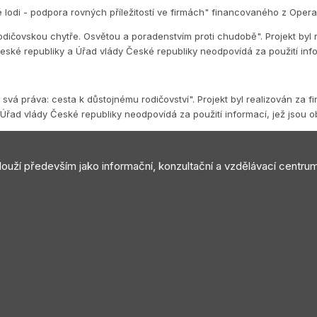
é lodi - podpora rovných příležitostí ve firmách" financovaného z Op
dičovskou chytře. Osvětou a poradenstvím proti chudobě". Projekt byl 
eské republiky a Úřad vlády České republiky neodpovídá za použití inf
vá práva: cesta k důstojnému rodičovství". Projekt byl realizován za f
Úřad vlády České republiky neodpovídá za použití informací, jež jsou 
slouží především jako informační, konzultační a vzdělávací centru