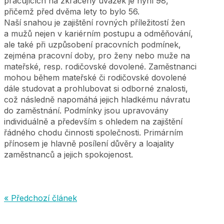
pracujících na zkrácený úvazek je nyní 98,
přičemž před dvěma lety to bylo 56.
Naší snahou je zajištění rovných příležitostí žen
a mužů nejen v kariérním postupu a odměňování,
ale také při uzpůsobení pracovních podmínek,
zejména pracovní doby, pro ženy nebo muže na
mateřské, resp. rodičovské dovolené. Zaměstnanci
mohou během mateřské či rodičovské dovolené
dále studovat a prohlubovat si odborné znalosti,
což následně napomáhá jejich hladkému návratu
do zaměstnání. Podmínky jsou upravovány
individuálně a především s ohledem na zajištění
řádného chodu činnosti společnosti. Primárním
přínosem je hlavně posílení důvěry a loajality
zaměstnanců a jejich spokojenost.
« Předchozí článek