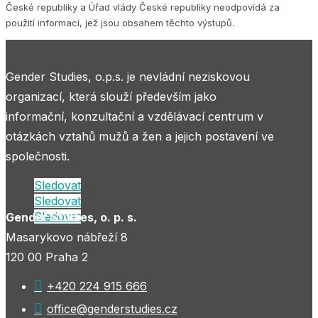
České republiky a Úřad vlády České republiky neodpovídá za
použití informací, jež jsou obsahem těchto výstupů.
Gender Studies, o.p.s. je nevládní neziskovou
organizací, která slouží především jako
informační, konzultační a vzdělávací centrum v
otázkách vztahů mužů a žen a jejich postavení ve
společnosti.
Sledovat
Sledovat
Sledovat
Gender Studies, o. p. s.
Masarykovo nábřeží 8
120 00 Praha 2

+420 224 915 666

office@genderstudies.cz