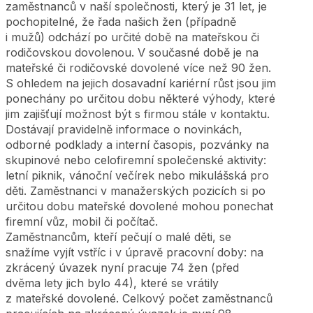
zaměstnanců v naší společnosti, který je 31 let, je
pochopitelné, že řada našich žen (případně
i mužů) odchází po určité době na mateřskou či
rodičovskou dovolenou. V současné době je na
mateřské či rodičovské dovolené více než 90 žen.
S ohledem na jejich dosavadní kariérní růst jsou jim
ponechány po určitou dobu některé výhody, které
jim zajišťují možnost být s firmou stále v kontaktu.
Dostávají pravidelně informace o novinkách,
odborné podklady a interní časopis, pozvánky na
skupinové nebo celofiremní společenské aktivity:
letní piknik, vánoční večírek nebo mikulášská pro
děti. Zaměstnanci v manažerských pozicích si po
určitou dobu mateřské dovolené mohou ponechat
firemní vůz, mobil či počítač.
Zaměstnancům, kteří pečují o malé děti, se
snažíme vyjít vstříc i v úpravě pracovní doby: na
zkrácený úvazek nyní pracuje 74 žen (před
dvěma lety jich bylo 44), které se vrátily
z mateřské dovolené. Celkový počet zaměstnanců