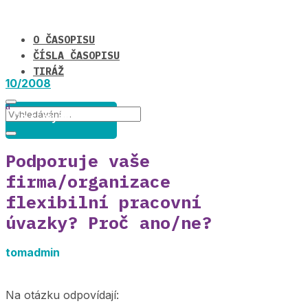
O ČASOPISU
ČÍSLA ČASOPISU
TIRÁŽ
10/2008
Co si myslíte o ... ?
Podporuje vaše
firma/organizace
flexibilní pracovní
úvazky? Proč ano/ne?
tomadmin
Na otázku odpovídají: