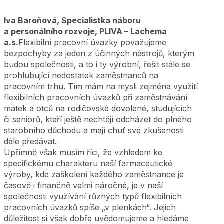
Iva Baroňová, Specialistka náboru
a personálního rozvoje, PLIVA – Lachema
a.s.
Flexibilní pracovní úvazky považujeme
bezpochyby za jeden z účinných nástrojů, kterým
budou společnosti, a to i ty výrobní, řešit stále se
prohlubující nedostatek zaměstnanců na
pracovním trhu. Tím mám na mysli zejména využití
flexibilních pracovních úvazků při zaměstnávání
matek a otců na rodičovské dovolené, studujících
či seniorů, kteří ještě nechtějí odcházet do plného
starobního důchodu a mají chuť své zkušenosti
dále předávat.
Upřímně však musím říci, že vzhledem ke
specifickému charakteru naší farmaceutické
výroby, kde zaškolení každého zaměstnance je
časově i finančně velmi náročné, je v naší
společnosti využívání různých typů flexibilních
pracovních úvazků spíše „v plenkách“. Jejich
důležitost si však dobře uvědomujeme a hledáme