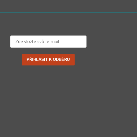
PŘIHLÁSIT K ODBĚRU