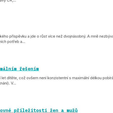
vy ČR,...
kého příspěvku a jde o růst více než dvojnásobný. A mně nezbývá
ích potřeb a...
málním řešením
et dítěte, což ovšem není konzistentní s maximální délkou pobírá
ání). V...
ovné příležitosti žen a mužů