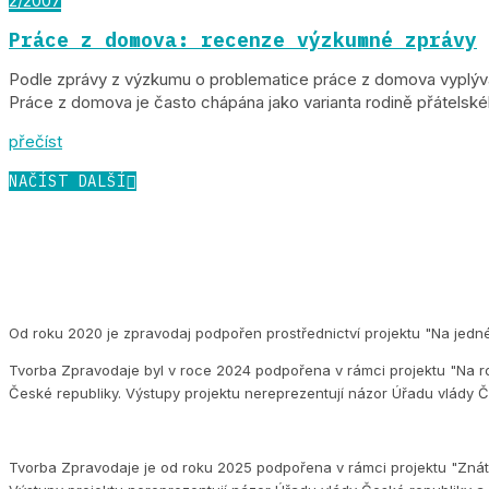
2/2007
Práce z domova: recenze výzkumné zprávy
Podle zprávy z výzkumu o problematice práce z domova vyplývá,
Práce z domova je často chápána jako varianta rodině přátelské
přečíst
NAČÍST DALŠÍ
Od roku 2020 je zpravodaj podpořen prostřednictví projektu "Na jedn
Tvorba Zpravodaje byl v roce 2024 podpořena v rámci projektu "Na ro
České republiky. Výstupy projektu nereprezentují názor Úřadu vlády Č
Tvorba Zpravodaje je od roku 2025 podpořena v rámci projektu "Znát s