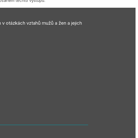
obsahem těchto výstupů.
m v otázkách vztahů mužů a žen a jejich