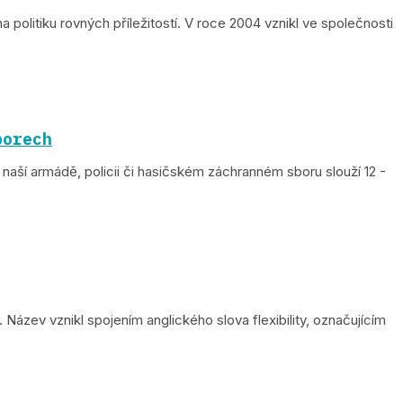
olitiku rovných příležitostí. V roce 2004 vznikl ve společnosti
borech
ší armádě, policii či hasičském záchranném sboru slouží 12 -
ázev vznikl spojením anglického slova flexibility, označujícím