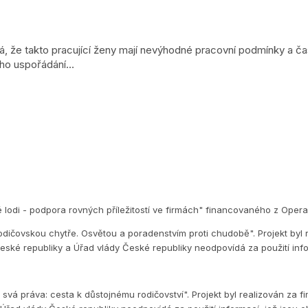
 že takto pracující ženy mají nevýhodné pracovní podmínky a čas
ho uspořádání...
é lodi - podpora rovných příležitostí ve firmách" financovaného z Op
dičovskou chytře. Osvětou a poradenstvím proti chudobě". Projekt byl 
eské republiky a Úřad vlády České republiky neodpovídá za použití inf
vá práva: cesta k důstojnému rodičovství". Projekt byl realizován za f