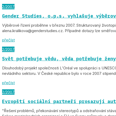
2/2007
Gender Studies, o.p.s. vyhlašuje výběrov
Výběrové řízení proběhne v březnu 2007. Strukturovaný životopi
alena.kralikova@genderstudies.cz. Případné dotazy lze směřovat
přečíst
2/2007
Svět potřebuje vědu, věda potřebuje ženy
Dlouhodobý projekt společnosti L'Oréal ve spolupráci s UNESCO 
nevládního sektoru. V České republice bylo v roce 2007 stipendi
přečíst
2/2007
Evropští sociální partneři prosazují aut
"Řešení problémů, překonávání stereotypů a odstraňování stávajíc