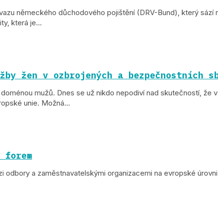
azu německého důchodového pojištění (DRV-Bund), který sází na p
, která je...
žby žen v ozbrojených a bezpečnostních s
oménou mužů. Dnes se už nikdo nepodiví nad skutečností, že v na
ropské unie. Možná...
 forem
i odbory a zaměstnavatelskými organizacemi na evropské úrovni. N