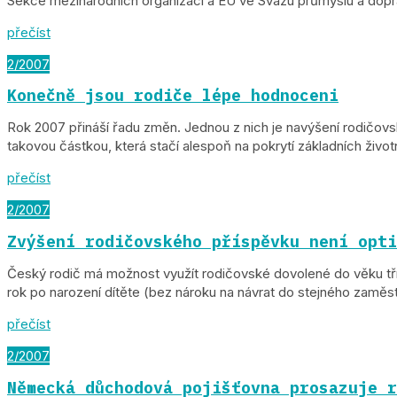
Sekce mezinárodních organizací a EU ve Svazu průmyslu a dopra
přečíst
2/2007
Konečně jsou rodiče lépe hodnoceni
Rok 2007 přináší řadu změn. Jednou z nich je navýšení rodičovs
takovou částkou, která stačí alespoň na pokrytí základních životn
přečíst
2/2007
Zvýšení rodičovského příspěvku není opti
Český rodič má možnost využít rodičovské dovolené do věku tří l
rok po narození dítěte (bez nároku na návrat do stejného zaměstn
přečíst
2/2007
Německá důchodová pojišťovna prosazuje r