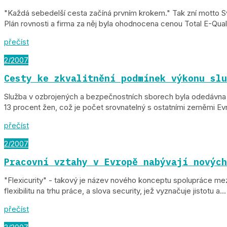
"Každá sebedelší cesta začíná prvním krokem." Tak zní motto Sv
Plán rovnosti a firma za něj byla ohodnocena cenou Total E-Quality
přečíst
2/2007
Cesty ke zkvalitnění podmínek výkonu slu
Služba v ozbrojených a bezpečnostních sborech byla odedávna d
13 procent žen, což je počet srovnatelný s ostatními zeměmi Ev
přečíst
2/2007
Pracovní vztahy v Evropě nabývají nových
"Flexicurity" - takový je název nového konceptu spolupráce mez
flexibilitu na trhu práce, a slova security, jež vyznačuje jistotu a...
přečíst