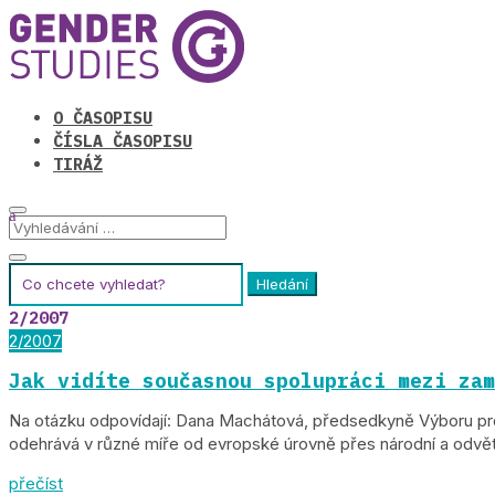
O ČASOPISU
ČÍSLA ČASOPISU
TIRÁŽ
Hledat:
2/2007
2/2007
Jak vidíte současnou spolupráci mezi zam
Na otázku odpovídají: Dana Machátová, předsedkyně Výboru pr
odehrává v různé míře od evropské úrovně přes národní a odvět
přečíst