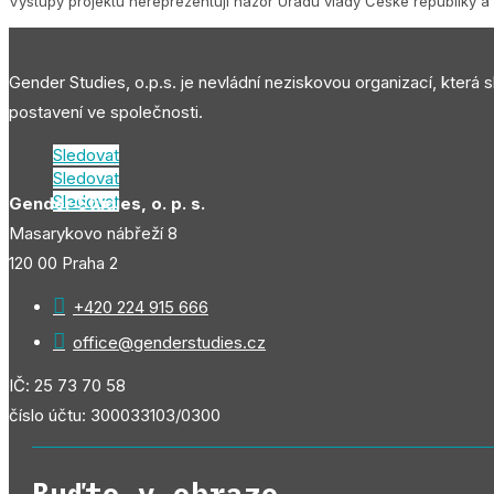
Výstupy projektu nereprezentují názor Úřadu vlády České republiky a 
Gender Studies, o.p.s. je nevládní neziskovou organizací, která 
postavení ve společnosti.
Sledovat
Sledovat
Sledovat
Gender Studies, o. p. s.
Masarykovo nábřeží 8
120 00 Praha 2

+420 224 915 666

office@genderstudies.cz
IČ: 25 73 70 58
číslo účtu: 300033103/0300
Buďte v obraze