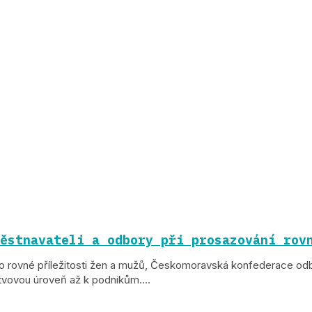
ěstnavateli a odbory při prosazování rov
o rovné příležitosti žen a mužů, Českomoravská konfederace o
vovou úroveň až k podnikům....