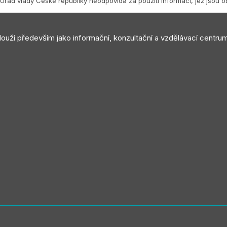
Úřad vlády České republiky neodpovídá za použití informací, jež jsou 
slouží především jako informační, konzultační a vzdělávací centru